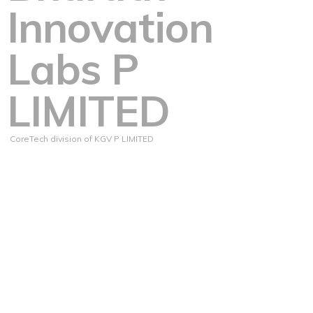
Innovation
Labs P
LIMITED
CoreTech division of KGV P LIMITED