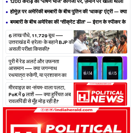
₹1200 करोड़ का 'पोषण भोज' कागजों पर, ज़मीन पर खाली थाली
— MP के बच्चों का निवाला कौन निगल रहा है?
होर्मुज़ पर अमेरिकी बमबारी के बीच पुतिन की 'धाकड़' एंट्री — क्या
ट्रंप-ईरान की जंग अब महायुद्ध बनेगी?
बमबारी के बीच अमेरिका की 'सीक्रेट डील' — ईरान के स्पीकर के
खुलासे ने असली खेल बेनक़ाब किया?
6 लाख पौधे, 11,729 बूथ —
उत्तराखंड में 'हरेला' के बहाने BJP की
असली परीक्षा किसकी?
पुरी में रेड अलर्ट और उफनता
आसमान — क्या जगन्नाथ
रथयात्रा रुकेगी, या प्रशासन का
'प्लान बी' चलेगा?
मीरवाइज़ का 'संयम' वाला पलटा,
PoK में 9 लाशें — क्या हुर्रियत अब
रावलपिंडी से मुँह मोड़ रही है?