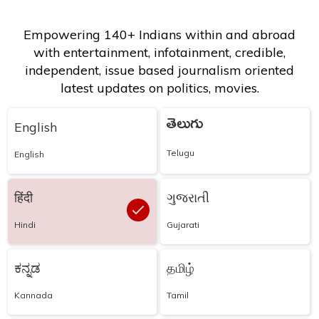
Empowering 140+ Indians within and abroad
with entertainment, infotainment, credible,
independent, issue based journalism oriented
latest updates on politics, movies.
తెలుగు
English
Telugu
English
हिंदी
ગુજરાતી
Hindi
Gujarati
ಕನ್ನಡ
தமிழ்
Kannada
Tamil