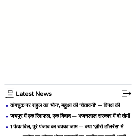
Latest News
वांगचुक पर राहुल का 'मौन', महुआ की 'चेतावनी' — विपक्ष की
एकता BJP का नैरेटिव बदलने से पहले बिखर रही है?
जयपुर में एक रिशफल, एक विवाद — भजनलाल सरकार में दो खेमों
की जंग अब छुपेगी कैसे?
1 फेक बिल, पूरे पंजाब का चक्का जाम — क्या 'ज़ीरो टॉलरेंस' में
अपनी ही यूनियनों से घिर गए भगवंत मान?