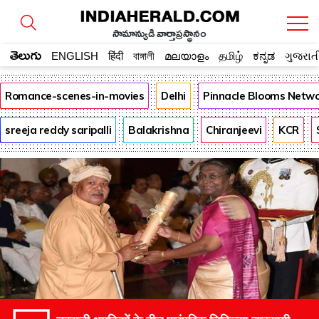
సామాన్యుడి వార్తాప్రస్థానం
తెలుగు
ENGLISH
हिंदी
বাঙ্গালী
മലയാളം
தமிழ்
ಕನ್ನಡ
ગુજરાત
Romance-scenes-in-movies
Delhi
Pinnacle Blooms Netw
sreeja reddy saripalli
Balakrishna
Chiranjeevi
KCR