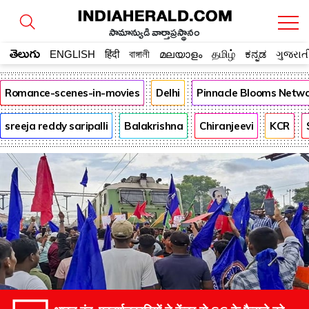
సామాన్యుడి వార్తాప్రస్థానం
తెలుగు
ENGLISH
हिंदी
বাঙ্গালী
മലയാളം
தமிழ்
ಕನ್ನಡ
ગુજરાત
Romance-scenes-in-movies
Delhi
Pinnacle Blooms Netw
sreeja reddy saripalli
Balakrishna
Chiranjeevi
KCR