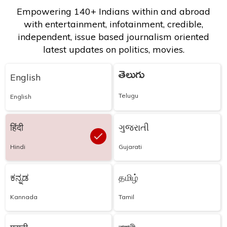
Empowering 140+ Indians within and abroad
with entertainment, infotainment, credible,
independent, issue based journalism oriented
latest updates on politics, movies.
తెలుగు
English
Telugu
English
हिंदी
ગુજરાતી
Hindi
Gujarati
ಕನ್ನಡ
தமிழ்
Kannada
Tamil