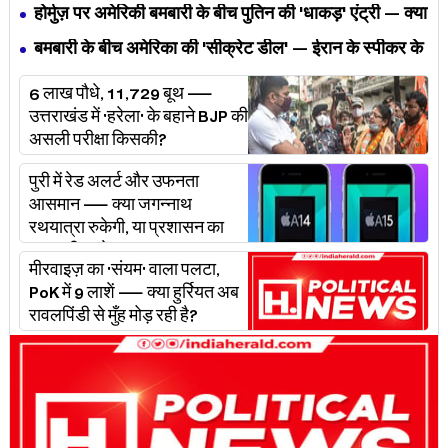
— MP के बच्चों का निवाला कौन निगल रहा है?
होर्मुज़ पर अमेरिकी बमबारी के बीच पुतिन की 'धाकड़' एंट्री — क्या
ट्रंप-ईरान की जंग अब महायुद्ध बनेगी?
बमबारी के बीच अमेरिका की 'सीक्रेट डील' — ईरान के स्पीकर के
खुलासे ने असली खेल बेनक़ाब किया?
6 लाख पौधे, 11,729 बूथ —
उत्तराखंड में 'हरेला' के बहाने BJP की
असली परीक्षा किसकी?
पुरी में रेड अलर्ट और उफनता
आसमान — क्या जगन्नाथ
रथयात्रा रुकेगी, या प्रशासन का
'प्लान बी' चलेगा?
मीरवाइज़ का 'संयम' वाला पलटा,
PoK में 9 लाशें — क्या हुर्रियत अब
रावलपिंडी से मुँह मोड़ रही है?