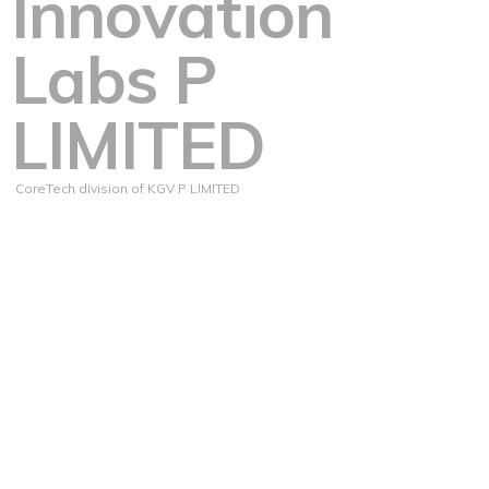
Innovation
Labs P
LIMITED
CoreTech division of KGV P LIMITED