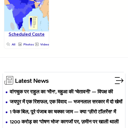
Scheduled Caste
All
Photos
Videos
Latest News
वांगचुक पर राहुल का 'मौन', महुआ की 'चेतावनी' — विपक्ष की
एकता BJP का नैरेटिव बदलने से पहले बिखर रही है?
जयपुर में एक रिशफल, एक विवाद — भजनलाल सरकार में दो खेमों
की जंग अब छुपेगी कैसे?
1 फेक बिल, पूरे पंजाब का चक्का जाम — क्या 'ज़ीरो टॉलरेंस' में
अपनी ही यूनियनों से घिर गए भगवंत मान?
₹1200 करोड़ का 'पोषण भोज' कागजों पर, ज़मीन पर खाली थाली