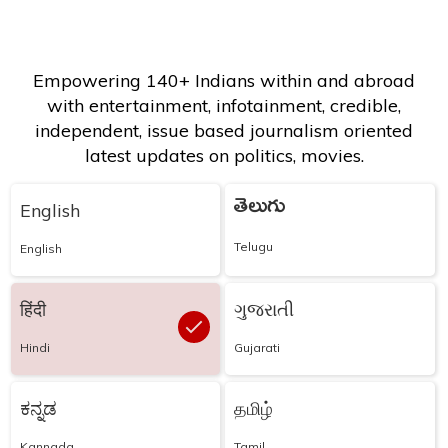
Empowering 140+ Indians within and abroad
with entertainment, infotainment, credible,
independent, issue based journalism oriented
latest updates on politics, movies.
తెలుగు
English
Telugu
English
हिंदी
ગુજરાતી
Hindi
Gujarati
ಕನ್ನಡ
தமிழ்
Kannada
Tamil