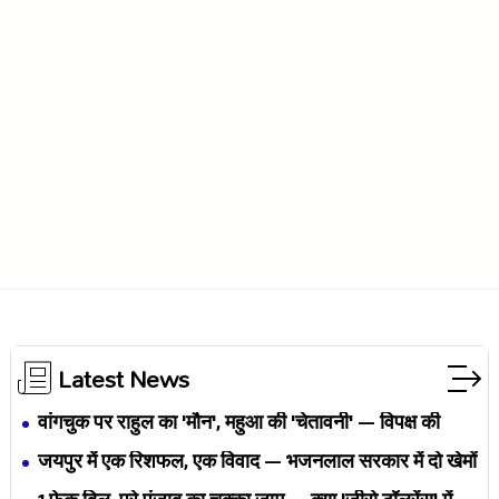
Latest News
वांगचुक पर राहुल का 'मौन', महुआ की 'चेतावनी' — विपक्ष की
एकता BJP का नैरेटिव बदलने से पहले बिखर रही है?
जयपुर में एक रिशफल, एक विवाद — भजनलाल सरकार में दो खेमों
की जंग अब छुपेगी कैसे?