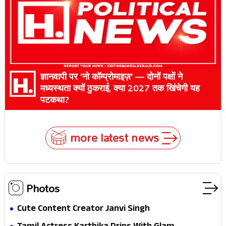
ज्ञानवापी पर 'नो कॉम्प्रोमाइज़' — दोनों पक्षों ने
मध्यस्थता क्यों ठुकराई, क्या 2027 तक खिंचेगी यह
पटकथा?
more latest news
Photos
Cute Content Creator Janvi Singh