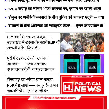
1 फेक बिल, पूरे पंजाब का चक्का जाम — क्या 'ज़ीरो टॉलरेंस' में
अपनी ही यूनियनों से घिर गए भगवंत मान?
₹1200 करोड़ का 'पोषण भोज' कागजों पर, ज़मीन पर खाली थाली
— MP के बच्चों का निवाला कौन निगल रहा है?
होर्मुज़ पर अमेरिकी बमबारी के बीच पुतिन की 'धाकड़' एंट्री — क्या
ट्रंप-ईरान की जंग अब महायुद्ध बनेगी?
बमबारी के बीच अमेरिका की 'सीक्रेट डील' — ईरान के स्पीकर के
खुलासे ने असली खेल बेनक़ाब किया?
6 लाख पौधे, 11,729 बूथ —
उत्तराखंड में 'हरेला' के बहाने BJP की
असली परीक्षा किसकी?
पुरी में रेड अलर्ट और उफनता
आसमान — क्या जगन्नाथ
रथयात्रा रुकेगी, या प्रशासन का
'प्लान बी' चलेगा?
मीरवाइज़ का 'संयम' वाला पलटा,
PoK में 9 लाशें — क्या हुर्रियत अब
रावलपिंडी से मुँह मोड़ रही है?