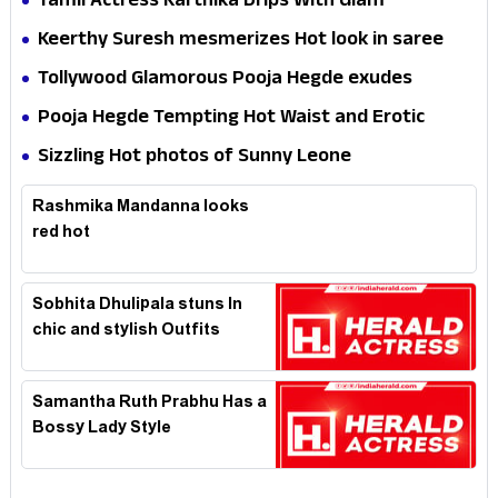
Tamil Actress Karthika Drips With Glam
Keerthy Suresh mesmerizes Hot look in saree
Tollywood Glamorous Pooja Hegde exudes
Hotness
Pooja Hegde Tempting Hot Waist and Erotic
Expression in Black Saree
Sizzling Hot photos of Sunny Leone
Rashmika Mandanna looks
red hot
Sobhita Dhulipala stuns In
chic and stylish Outfits
Samantha Ruth Prabhu Has a
Bossy Lady Style