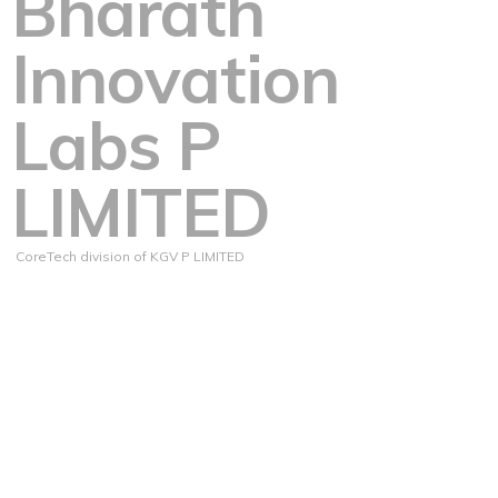
Bharath
Innovation
Labs P
LIMITED
CoreTech division of KGV P LIMITED