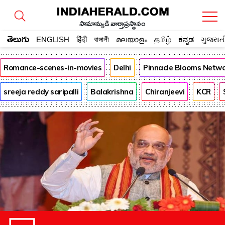
సామాన్యుడి వార్తాప్రస్థానం
తెలుగు
ENGLISH
हिंदी
বাঙ্গালী
മലയാളം
தமிழ்
ಕನ್ನಡ
ગુજરાત
Romance-scenes-in-movies
Delhi
Pinnacle Blooms Netw
sreeja reddy saripalli
Balakrishna
Chiranjeevi
KCR