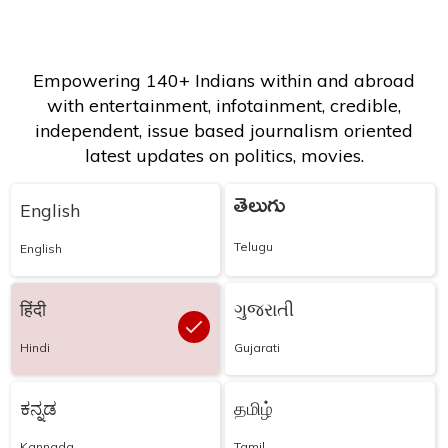
Empowering 140+ Indians within and abroad
with entertainment, infotainment, credible,
independent, issue based journalism oriented
latest updates on politics, movies.
తెలుగు
English
Telugu
English
हिंदी
ગુજરાતી
Hindi
Gujarati
ಕನ್ನಡ
தமிழ்
Kannada
Tamil