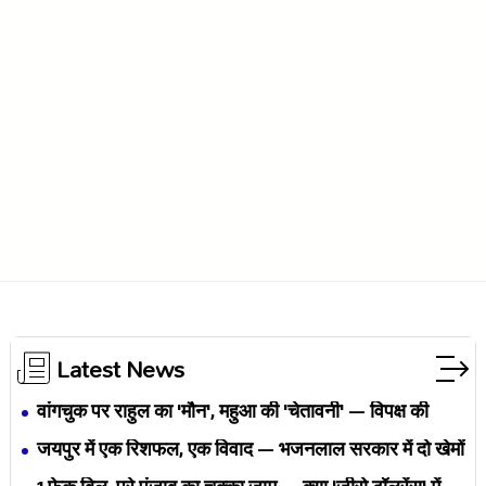
Latest News
वांगचुक पर राहुल का 'मौन', महुआ की 'चेतावनी' — विपक्ष की
एकता BJP का नैरेटिव बदलने से पहले बिखर रही है?
जयपुर में एक रिशफल, एक विवाद — भजनलाल सरकार में दो खेमों
की जंग अब छुपेगी कैसे?