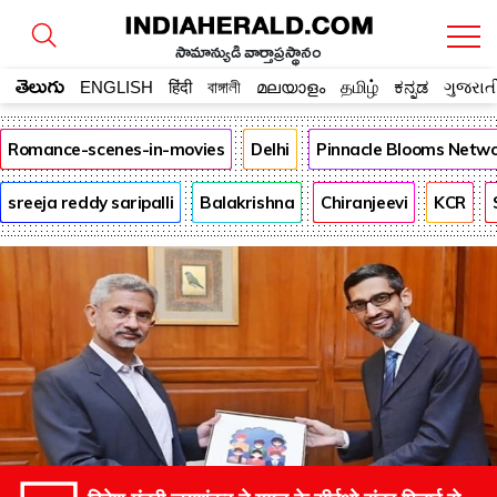
సామాన్యుడి వార్తాప్రస్థానం
తెలుగు
ENGLISH
हिंदी
বাঙ্গালী
മലയാളം
தமிழ்
ಕನ್ನಡ
ગુજરાત
Romance-scenes-in-movies
Delhi
Pinnacle Blooms Netw
sreeja reddy saripalli
Balakrishna
Chiranjeevi
KCR