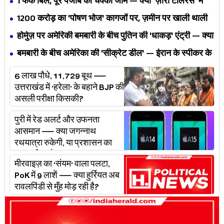
1 फेक बिल, पूरे पंजाब का चक्का जाम — क्या 'ज़ीरो टॉलरेंस' में
अपनी ही यूनियनों से घिर गए भगवंत मान?
₹1200 करोड़ का 'पोषण भोज' कागजों पर, ज़मीन पर खाली थाली
— MP के बच्चों का निवाला कौन निगल रहा है?
होर्मुज़ पर अमेरिकी बमबारी के बीच पुतिन की 'धाकड़' एंट्री — क्या
ट्रंप-ईरान की जंग अब महायुद्ध बनेगी?
बमबारी के बीच अमेरिका की 'सीक्रेट डील' — ईरान के स्पीकर के
खुलासे ने असली खेल बेनक़ाब किया?
6 लाख पौधे, 11,729 बूथ —
उत्तराखंड में 'हरेला' के बहाने BJP की
असली परीक्षा किसकी?
पुरी में रेड अलर्ट और उफनता
आसमान — क्या जगन्नाथ
रथयात्रा रुकेगी, या प्रशासन का
'प्लान बी' चलेगा?
मीरवाइज़ का 'संयम' वाला पलटा,
PoK में 9 लाशें — क्या हुर्रियत अब
रावलपिंडी से मुँह मोड़ रही है?