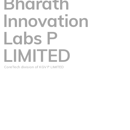
Bharath
Innovation
Labs P
LIMITED
CoreTech division of KGV P LIMITED