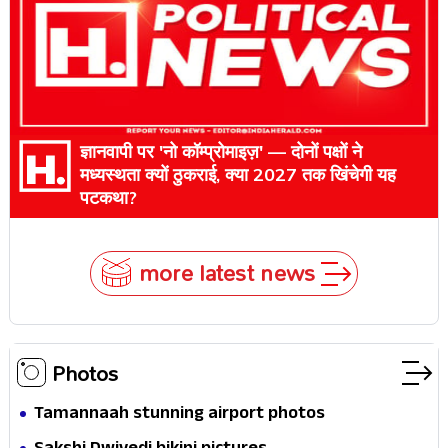
ज्ञानवापी पर 'नो कॉम्प्रोमाइज़' — दोनों पक्षों ने
मध्यस्थता क्यों ठुकराई, क्या 2027 तक खिंचेगी यह
पटकथा?
more latest news
Photos
Tamannaah stunning airport photos