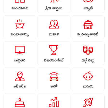
మంచిమాట
క్రీడా వార్తలు
బ్యూటీ
వంటా వార్పు
మహిళ
స్పిరిచ్యువాలిటీ
బుల్లితెర
విజయం మీదే
డబ్బే డబ్బు
ఎన్ఆర్ఐ
ఆటో
బుడుగు