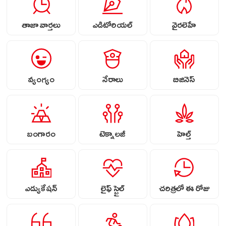
తాజా వార్తలు
ఎడిటోరియల్
వైరలెహే
వ్యంగ్యం
నేరాలు
బిజినెస్
బంగారం
టెక్నాలజీ
హెల్త్
ఎడ్యుకేషన్
లైఫ్ స్టైల్
చరిత్రలో ఈ రోజు