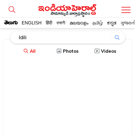
సామాన్యుడి వార్తాప్రస్థానం
తెలుగు
ENGLISH
हिंदी
বাঙ্গালী
മലയാളം
தமிழ்
ಕನ್ನಡ
ગુજરાત
All
Photos
Videos