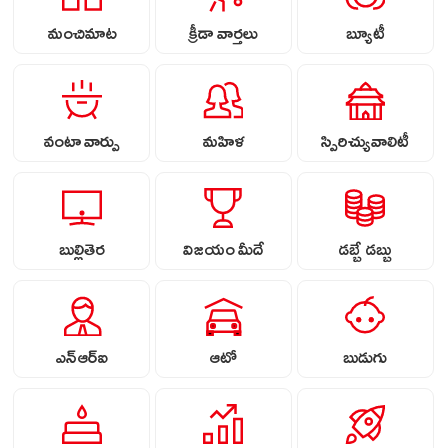
మంచిమాట
క్రీడా వార్తలు
బ్యూటీ
వంటా వార్పు
మహిళ
స్పిరిచ్యువాలిటీ
బుల్లితెర
విజయం మీదే
డబ్బే డబ్బు
ఎన్ఆర్ఐ
ఆటో
బుడుగు