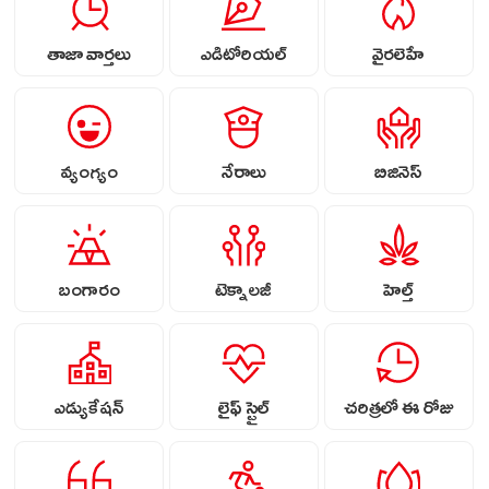
తాజా వార్తలు
ఎడిటోరియల్
వైరలెహే
వ్యంగ్యం
నేరాలు
బిజినెస్
బంగారం
టెక్నాలజీ
హెల్త్
ఎడ్యుకేషన్
లైఫ్ స్టైల్
చరిత్రలో ఈ రోజు