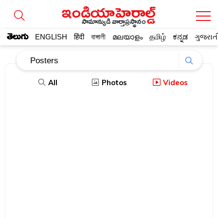
సామాన్యుడి వార్తాప్రస్థానం
తెలుగు
ENGLISH
हिंदी
বাঙ্গালী
മലയാളം
தமிழ்
ಕನ್ನಡ
ગુજરાત
All
Photos
Videos