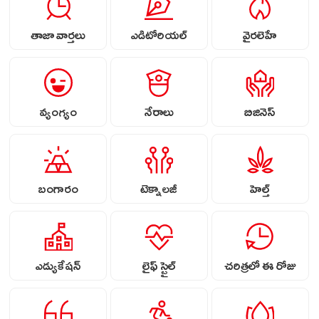
తాజా వార్తలు
ఎడిటోరియల్
వైరలెహే
వ్యంగ్యం
నేరాలు
బిజినెస్
బంగారం
టెక్నాలజీ
హెల్త్
ఎడ్యుకేషన్
లైఫ్ స్టైల్
చరిత్రలో ఈ రోజు