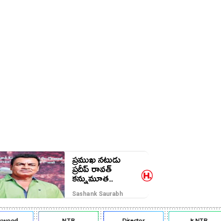
ప్రముఖ నటుడు
ప్రదీప్ రావత్
కన్నుమూత..
Sashank Saurabh
ywood
NTR
Director
Jr NTR