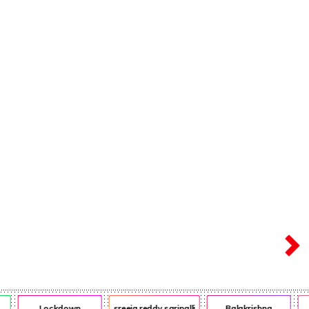
ఎన్ఆర్ఐ
ఎడ్యుకేషన్
Lockdown
sreeja reddy saripalli
Balakrishna