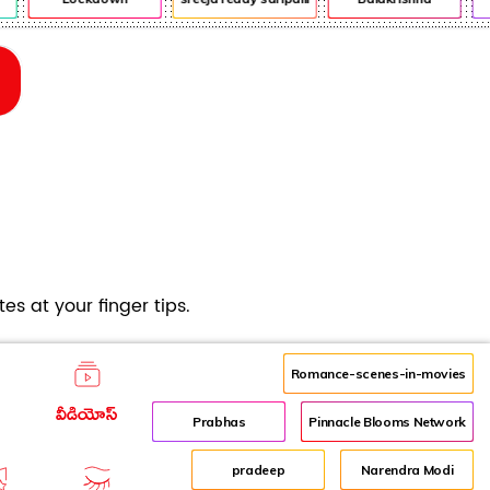
es at your finger tips.
Romance-scenes-in-movies
వీడియోస్
Prabhas
Pinnacle Blooms Network
pradeep
Narendra Modi