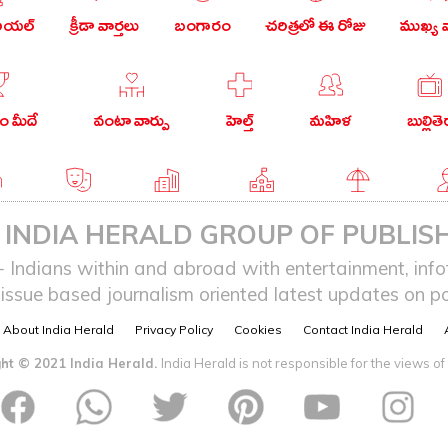
రియల్
క్రీడా వార్తలు
బంగారం
చరిత్రలో ఈ రోజు
ముఖ్య వ
 మీదే
వంటా వార్పు
హెల్త్
మహిళ
బుల్లితె
గు
వ్యంగ్యం
బిజినెస్
ఎడ్యుకేషన్
లైఫ్ స్టైల్
ఎన్
INDIA HERALD GROUP OF PUBLISH
ndians within and abroad with entertainment, infot
issue based journalism oriented latest updates on pol
About India Herald
Privacy Policy
Cookies
Contact India Herald
ht © 2021 India Herald.
India Herald is not responsible for the views of