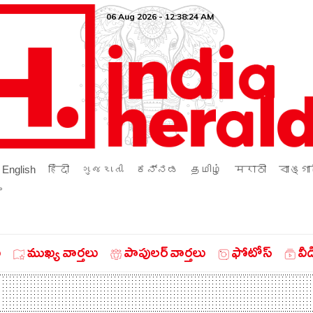
06 Aug 2026 - 12:38:24 AM
English
हिंदी
ગુજરાતી
ಕನ್ನಡ
தமிழ்
मराठी
বাঙ্গা
ം
ు
ముఖ్య వార్తలు
పాపులర్ వార్తలు
ఫోటోస్
వీ