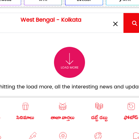
LOAD MORE
itting the load more, all the interesting news and updat
ు
సినిమాలు
తాజా వార్తలు
డబ్బే డబ్బు
ఫోటోస్