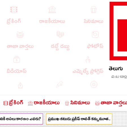
బ్రేకింగ్
రాజకీయాలు
సినిమాలు
తాజా వార్తలు
డబ్బే డబ్బు
ఫోటోస్
తెలుగు
వీడియోస్
ఎమ్మెల్యే ప్రోగ్రెస్
മലയാള
ఎడిటోరియల్
క్రీడా వార్తలు
బంగారం
బ్రేకింగ్
రాజకీయాలు
సినిమాలు
తాజా వార్తల
నికి అసలు కారణం ఎవరు?
ప్రముఖ నటుడు ప్రదీప్ రావత్ కన్నుమూత..
చరిత్రలో ఈ రోజు
నేరాలు
ఆటో