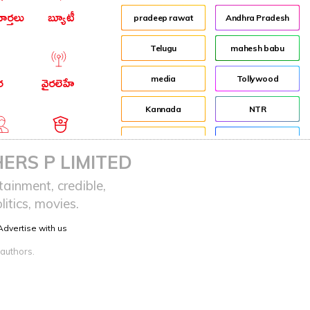
ార్తలు
బ్యూటీ
pradeep rawat
Andhra Pradesh
Telugu
mahesh babu
media
Tollywood
ర
వైరలెహే
Kannada
NTR
job
Director
ఆర్ఐ
నేరాలు
ERS P LIMITED
Audience
Jr NTR
ainment, credible,
itics, movies.
Shakti
Lockdown
Advertise with us
sreeja reddy saripalli
Balakrishna
 authors.
Chiranjeevi
KCR
Samantha
Pawan Kalyan