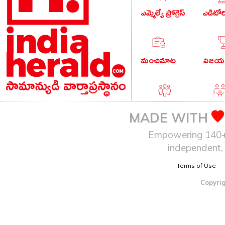
ఎమ్మెల్యే ప్రోగ్రెస్
ఎడిటో
మంచిమాట
విజయం
పాపులర్ వార్తలు
బుడు
MADE WITH
Empowering 140+ I
independent, 
ఆటో
Terms of Use
Copyrig