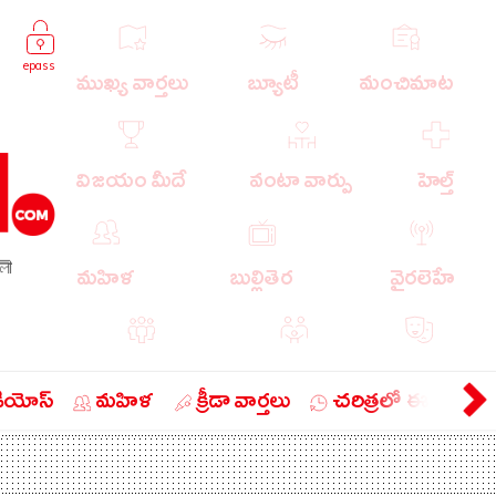
epass
ముఖ్య వార్తలు
బ్యూటీ
మంచిమాట
విజయం మీదే
వంటా వార్పు
హెల్త్
লী
మహిళ
బుల్లితెర
వైరలెహే
పాపులర్ వార్తలు
బుడుగు
వ్యంగ్యం
డియోస్
మహిళ
క్రీడా వార్తలు
చరిత్రలో ఈ రోజు
బిజినెస్
ఎడ్యుకేషన్
లైఫ్ స్టైల్