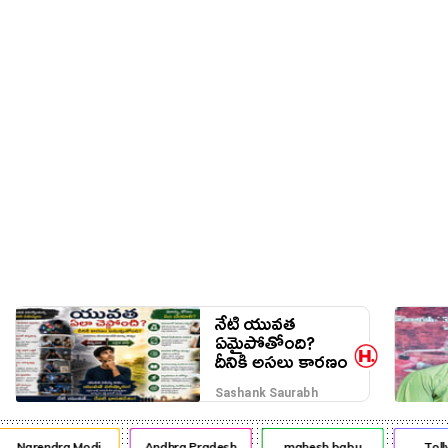
నేరాలు
ఆటో
వంటా వార్పు
నేటి యువత
ఏమైపోతోంది?
దీనికి అసలు కారణం
ఎవరు?
Sashank Saurabh
Narendra Modi
Andhra Pradesh
mahesh babu
Toll