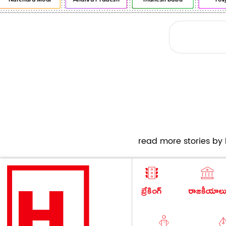
read more stories by h
బ్రేకింగ్
రాజకీయాల