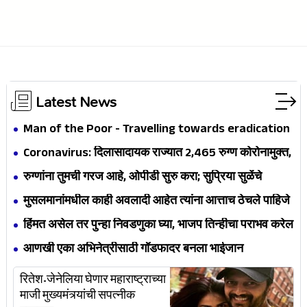
Latest News
Man of the Poor - Travelling towards eradication
of the Poor
Coronavirus: दिलासादायक राज्यात 2,465 रुग्ण कोरोनामुक्त,
एकूण रुग्णांची संख्या 14, 541 वर
रुग्णांना तुमची गरज आहे, ओपीडी सुरु करा; सुप्रिया सुळेंचे
डॉक्टरांना आवाहन
मुसलमानांमधील काही अवलादी आहेत त्यांना आत्ताच ठेचले पाहिजे
– राज ठाकरे
हिंमत असेल तर पुन्हा निवडणुका घ्या, भाजप तिन्हीचा पराभव करेल
- देवेंद्र फडणवीस
आणखी एका अभिनेत्रीसाठी गॉडफादर बनला भाईजान
रितेश-जेनेलिया घेणार महाराष्ट्राच्या
माजी मुख्यमंत्र्यांची सपत्नीक