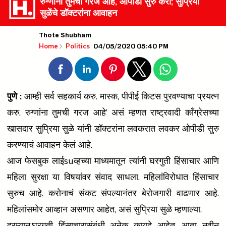
रुग्णांना तुमची गरज आहे, ओपीडी सुरु करा; सुप्रिया
सुळेंचे डॉक्टरांना आवाहन
Thote Shubham
04/05/2020 05:40 PM
Home
Politics
पुणे :
आम्ही सर्व सहकार्य करु. मास्क, पीपीई किटस पुरवण्याचा प्रयत्न
करु. रुग्णांना तुमची गरज आहे’ असं म्हणत राष्ट्रवादी काँग्रेसच्या
खासदार सुप्रिया सुळे यांनी डॉक्टरांना लवकरात लवकर ओपीडी सुरु
करण्याचं आवाहन केलं आहे.
आज फेसबुक लाईsuव्हच्या माध्यमातून त्यांनी घरगुती हिंसाचार आणि
महिला सुरक्षा या विषयांवर संवाद साधला. महिलांविरोधात हिंसाचार
सुरुच आहे. करोनाचं संकट संपल्यानंतर बेरोजगारी वाढणार आहे.
महिलांसमोर आव्हान असणार आहेत, असं सुप्रिया सुळे म्हणाल्या.
दरम्यान,घरगुती हिंसाचारासंबंधी अनेक कायदे आहेत. आता नवीन