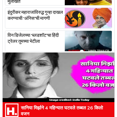
मुलाखत
इंदुरीकर महाराजांविरुद्ध गुन्हा दाखल
करण्याची ‘अंनिस’ची मागणी
विन डिजेलच्या ‘ब्लडशॉट’चा हिंदी
ट्रेलर तुमच्या भेटीला
सानिया मिर्झाने 4 महिन्यात घटवले तब्बल 26 किलो
वजन