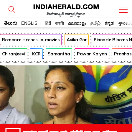
సామాన్యుడి వార్తాప్రస్థానం
తెలుగు
ENGLISH
हिंदी
বাঙ্গালী
മലയാളം
தமிழ்
ಕನ್ನಡ
ગુજરાત
Romance-scenes-in-movies
Avika Gor
Pinnacle Blooms 
Chiranjeevi
KCR
Samantha
Pawan Kalyan
Prabhas