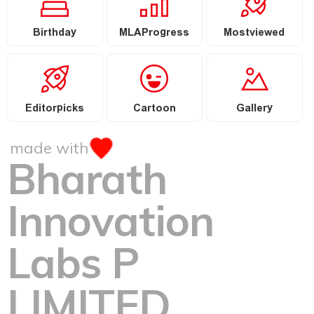
Birthday
MLAProgress
Mostviewed
Editorpicks
Cartoon
Gallery
made with
Bharath
Innovation
Labs P
LIMITED