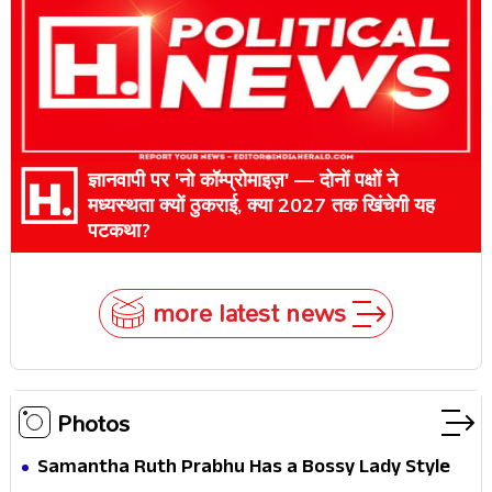
ज्ञानवापी पर 'नो कॉम्प्रोमाइज़' — दोनों पक्षों ने
मध्यस्थता क्यों ठुकराई, क्या 2027 तक खिंचेगी यह
पटकथा?
more latest news
Photos
Samantha Ruth Prabhu Has a Bossy Lady Style