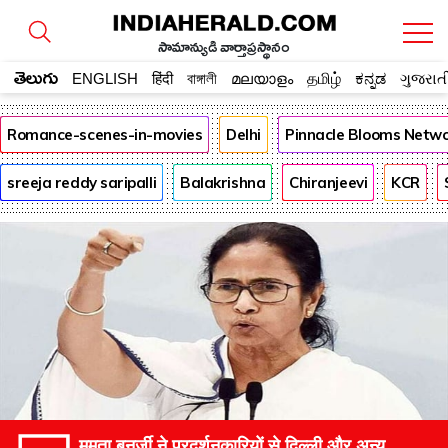
సామాన్యుడి వార్తాప్రస్థానం
తెలుగు
ENGLISH
हिंदी
বাঙ্গালী
മലയാളം
தமிழ்
ಕನ್ನಡ
ગુજરાત
Romance-scenes-in-movies
Delhi
Pinnacle Blooms Netw
sreeja reddy saripalli
Balakrishna
Chiranjeevi
KCR
ममता बनर्जी ने प्रदर्शनकारियों से दिल्ली और अन्य