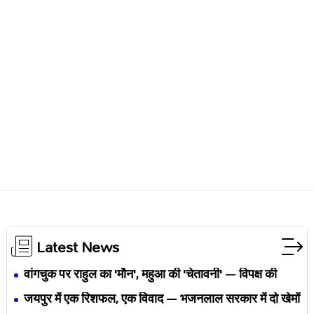
Latest News
वांगचुक पर राहुल का 'मौन', महुआ की 'चेतावनी' — विपक्ष की
एकता BJP का नैरेटिव बदलने से पहले बिखर रही है?
जयपुर में एक रिशफल, एक विवाद — भजनलाल सरकार में दो खेमों