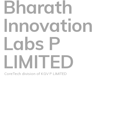
Bharath
Innovation
Labs P
LIMITED
CoreTech division of KGV P LIMITED