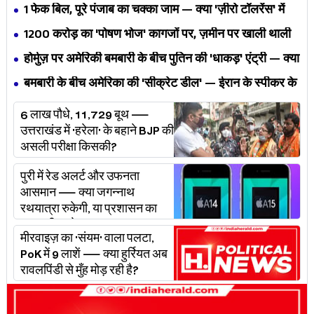
की जंग अब छुपेगी कैसे?
1 फेक बिल, पूरे पंजाब का चक्का जाम — क्या 'ज़ीरो टॉलरेंस' में
अपनी ही यूनियनों से घिर गए भगवंत मान?
₹1200 करोड़ का 'पोषण भोज' कागजों पर, ज़मीन पर खाली थाली
— MP के बच्चों का निवाला कौन निगल रहा है?
होर्मुज़ पर अमेरिकी बमबारी के बीच पुतिन की 'धाकड़' एंट्री — क्या
ट्रंप-ईरान की जंग अब महायुद्ध बनेगी?
बमबारी के बीच अमेरिका की 'सीक्रेट डील' — ईरान के स्पीकर के
खुलासे ने असली खेल बेनक़ाब किया?
6 लाख पौधे, 11,729 बूथ —
उत्तराखंड में 'हरेला' के बहाने BJP की
असली परीक्षा किसकी?
पुरी में रेड अलर्ट और उफनता
आसमान — क्या जगन्नाथ
रथयात्रा रुकेगी, या प्रशासन का
'प्लान बी' चलेगा?
मीरवाइज़ का 'संयम' वाला पलटा,
PoK में 9 लाशें — क्या हुर्रियत अब
रावलपिंडी से मुँह मोड़ रही है?