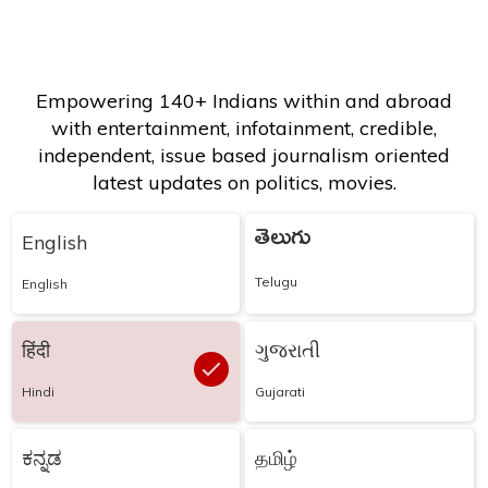
Empowering 140+ Indians within and abroad
with entertainment, infotainment, credible,
independent, issue based journalism oriented
latest updates on politics, movies.
తెలుగు
English
Telugu
English
हिंदी
ગુજરાતી
Hindi
Gujarati
ಕನ್ನಡ
தமிழ்