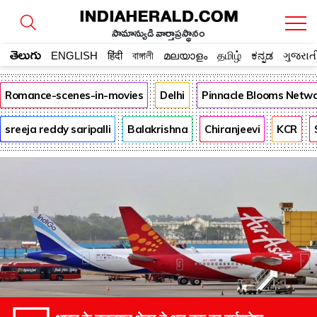
సామాన్యుడి వార్తాప్రస్థానం
తెలుగు
ENGLISH
हिंदी
বাঙ্গালী
മലയാളം
தமிழ்
ಕನ್ನಡ
ગુજરાત
Romance-scenes-in-movies
Delhi
Pinnacle Blooms Netw
sreeja reddy saripalli
Balakrishna
Chiranjeevi
KCR