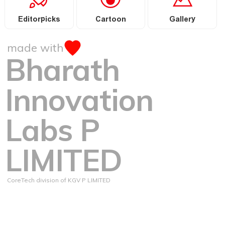
Editorpicks
Cartoon
Gallery
made with
Bharath
Innovation
Labs P
LIMITED
CoreTech division of KGV P LIMITED