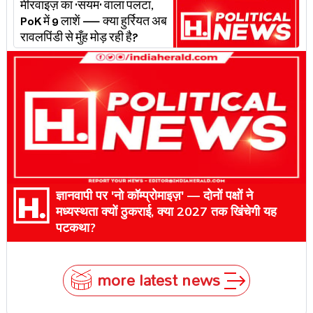
मीरवाइज़ का 'संयम' वाला पलटा,
PoK में 9 लाशें — क्या हुर्रियत अब
रावलपिंडी से मुँह मोड़ रही है?
ज्ञानवापी पर 'नो कॉम्प्रोमाइज़' — दोनों पक्षों ने
मध्यस्थता क्यों ठुकराई, क्या 2027 तक खिंचेगी यह
पटकथा?
more latest news