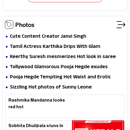
Photos
Cute Content Creator Janvi Singh
Tamil Actress Karthika Drips With Glam
Keerthy Suresh mesmerizes Hot look in saree
Tollywood Glamorous Pooja Hegde exudes
Hotness
Pooja Hegde Tempting Hot Waist and Erotic
Expression in Black Saree
Sizzling Hot photos of Sunny Leone
Rashmika Mandanna looks
red hot
Sobhita Dhulipala stuns In