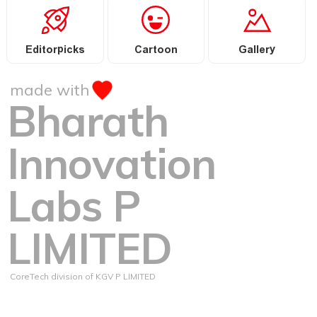
Editorpicks
Cartoon
Gallery
made with
Bharath
Innovation
Labs P
LIMITED
CoreTech division of KGV P LIMITED