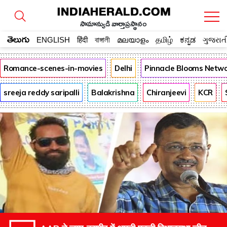
సామాన్యుడి వార్తాప్రస్థానం
తెలుగు
ENGLISH
हिंदी
বাঙ্গালী
മലയാളം
தமிழ்
ಕನ್ನಡ
ગુજરાત
Romance-scenes-in-movies
Delhi
Pinnacle Blooms Netw
sreeja reddy saripalli
Balakrishna
Chiranjeevi
KCR