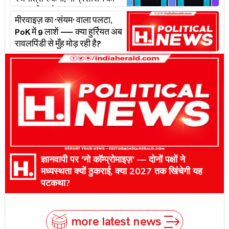
रथयात्रा रुकेगी, या प्रशासन का
'प्लान बी' चलेगा?
मीरवाइज़ का 'संयम' वाला पलटा,
PoK में 9 लाशें — क्या हुर्रियत अब
रावलपिंडी से मुँह मोड़ रही है?
ज्ञानवापी पर 'नो कॉम्प्रोमाइज़' — दोनों पक्षों ने
मध्यस्थता क्यों ठुकराई, क्या 2027 तक खिंचेगी यह
पटकथा?
more latest news