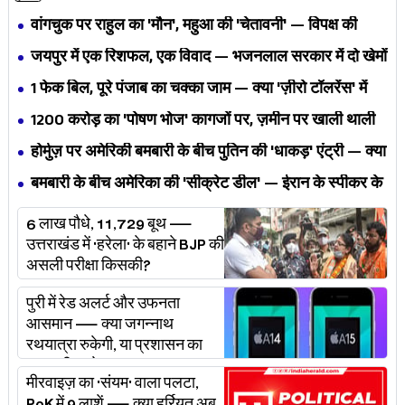
वांगचुक पर राहुल का 'मौन', महुआ की 'चेतावनी' — विपक्ष की
एकता BJP का नैरेटिव बदलने से पहले बिखर रही है?
जयपुर में एक रिशफल, एक विवाद — भजनलाल सरकार में दो खेमों
की जंग अब छुपेगी कैसे?
1 फेक बिल, पूरे पंजाब का चक्का जाम — क्या 'ज़ीरो टॉलरेंस' में
अपनी ही यूनियनों से घिर गए भगवंत मान?
₹1200 करोड़ का 'पोषण भोज' कागजों पर, ज़मीन पर खाली थाली
— MP के बच्चों का निवाला कौन निगल रहा है?
होर्मुज़ पर अमेरिकी बमबारी के बीच पुतिन की 'धाकड़' एंट्री — क्या
ट्रंप-ईरान की जंग अब महायुद्ध बनेगी?
बमबारी के बीच अमेरिका की 'सीक्रेट डील' — ईरान के स्पीकर के
खुलासे ने असली खेल बेनक़ाब किया?
6 लाख पौधे, 11,729 बूथ —
उत्तराखंड में 'हरेला' के बहाने BJP की
असली परीक्षा किसकी?
पुरी में रेड अलर्ट और उफनता
आसमान — क्या जगन्नाथ
रथयात्रा रुकेगी, या प्रशासन का
'प्लान बी' चलेगा?
मीरवाइज़ का 'संयम' वाला पलटा,