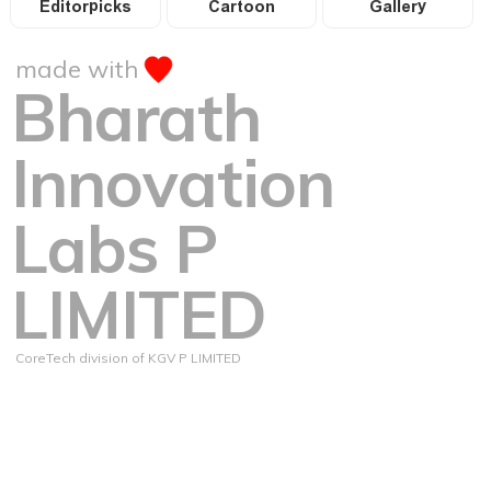
Editorpicks
Cartoon
Gallery
made with
Bharath
Innovation
Labs P
LIMITED
CoreTech division of KGV P LIMITED