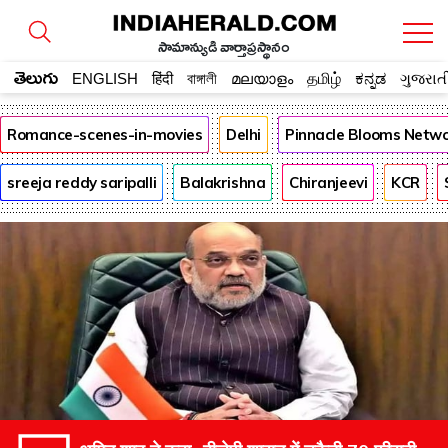
సామాన్యుడి వార్తాప్రస్థానం
తెలుగు
ENGLISH
हिंदी
বাঙ্গালী
മലയാളം
தமிழ்
ಕನ್ನಡ
ગુજરાત
Romance-scenes-in-movies
Delhi
Pinnacle Blooms Netw
sreeja reddy saripalli
Balakrishna
Chiranjeevi
KCR