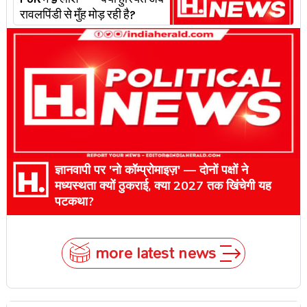
PoK में 9 लाशें — क्या हुर्रियत अब
रावलपिंडी से मुँह मोड़ रही है?
ज्ञानवापी पर 'नो कॉम्प्रोमाइज़' — दोनों पक्षों ने
मध्यस्थता क्यों ठुकराई, क्या 2027 तक खिंचेगी यह
पटकथा?
more latest news