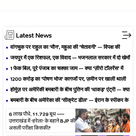
Latest News
वांगचुक पर राहुल का 'मौन', महुआ की 'चेतावनी' — विपक्ष की
एकता BJP का नैरेटिव बदलने से पहले बिखर रही है?
जयपुर में एक रिशफल, एक विवाद — भजनलाल सरकार में दो खेमों
की जंग अब छुपेगी कैसे?
1 फेक बिल, पूरे पंजाब का चक्का जाम — क्या 'ज़ीरो टॉलरेंस' में
अपनी ही यूनियनों से घिर गए भगवंत मान?
₹1200 करोड़ का 'पोषण भोज' कागजों पर, ज़मीन पर खाली थाली
— MP के बच्चों का निवाला कौन निगल रहा है?
होर्मुज़ पर अमेरिकी बमबारी के बीच पुतिन की 'धाकड़' एंट्री — क्या
ट्रंप-ईरान की जंग अब महायुद्ध बनेगी?
बमबारी के बीच अमेरिका की 'सीक्रेट डील' — ईरान के स्पीकर के
खुलासे ने असली खेल बेनक़ाब किया?
6 लाख पौधे, 11,729 बूथ —
उत्तराखंड में 'हरेला' के बहाने BJP की
असली परीक्षा किसकी?