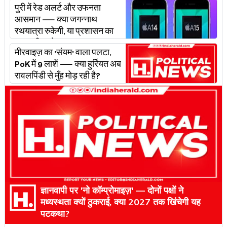
पुरी में रेड अलर्ट और उफनता
आसमान — क्या जगन्नाथ
रथयात्रा रुकेगी, या प्रशासन का
'प्लान बी' चलेगा?
मीरवाइज़ का 'संयम' वाला पलटा,
PoK में 9 लाशें — क्या हुर्रियत अब
रावलपिंडी से मुँह मोड़ रही है?
ज्ञानवापी पर 'नो कॉम्प्रोमाइज़' — दोनों पक्षों ने
मध्यस्थता क्यों ठुकराई, क्या 2027 तक खिंचेगी यह
पटकथा?