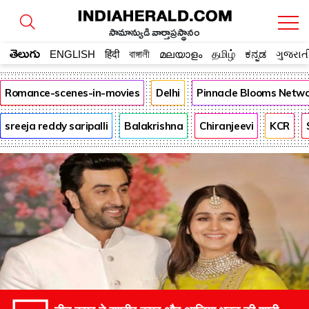
సామాన్యుడి వార్తాప్రస్థానం
తెలుగు
ENGLISH
हिंदी
বাঙ্গালী
മലയാളം
தமிழ்
ಕನ್ನಡ
ગુજરાત
Romance-scenes-in-movies
Delhi
Pinnacle Blooms Netw
sreeja reddy saripalli
Balakrishna
Chiranjeevi
KCR