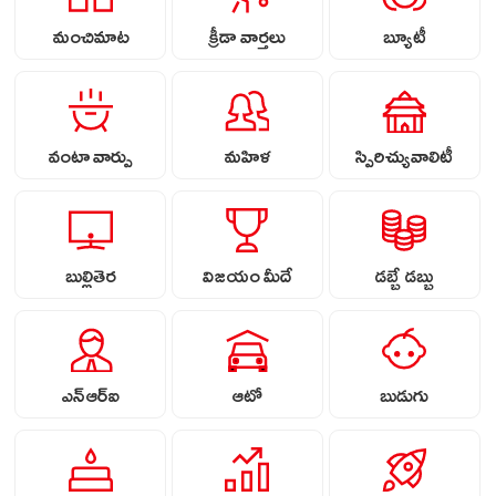
మంచిమాట
క్రీడా వార్తలు
బ్యూటీ
వంటా వార్పు
మహిళ
స్పిరిచ్యువాలిటీ
బుల్లితెర
విజయం మీదే
డబ్బే డబ్బు
ఎన్ఆర్ఐ
ఆటో
బుడుగు