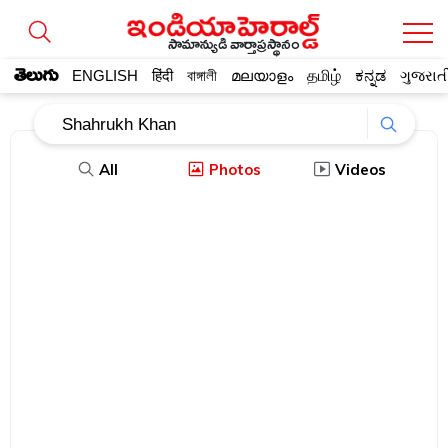
సామాన్యుడి వార్తాప్రస్థానం
తెలుగు
ENGLISH
हिंदी
বাঙ্গালী
മലയാളം
தமிழ்
ಕನ್ನಡ
ગુજરાત
All
Photos
Videos