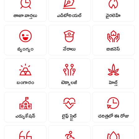
తాజా వార్తలు
ఎడిటోరియల్
వైరలెహే
వ్యంగ్యం
నేరాలు
బిజినెస్
బంగారం
టెక్నాలజీ
హెల్త్
ఎడ్యుకేషన్
లైఫ్ స్టైల్
చరిత్రలో ఈ రోజు