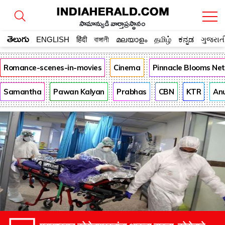
సామాన్యుడి వార్తాప్రస్థానం
తెలుగు
ENGLISH
हिंदी
বাঙ্গালী
മലയാളം
தமிழ்
ಕನ್ನಡ
ગુજરાત
Romance-scenes-in-movies
Cinema
Pinnacle Blooms Ne
Samantha
Pawan Kalyan
Prabhas
CBN
KTR
An