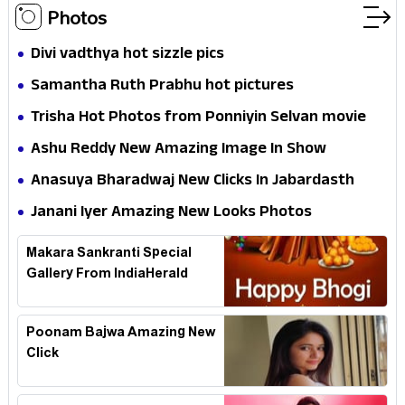
Photos
Divi vadthya hot sizzle pics
Samantha Ruth Prabhu hot pictures
Trisha Hot Photos from Ponniyin Selvan movie
and Promotionss
Ashu Reddy New Amazing Image In Show
Anasuya Bharadwaj New Clicks In Jabardasth
Janani Iyer Amazing New Looks Photos
Makara Sankranti Special
Gallery From IndiaHerald
Poonam Bajwa Amazing New
Click