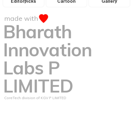
Editorpicks
Cartoon
Gallery
made with
Bharath
Innovation
Labs P
LIMITED
CoreTech division of KGV P LIMITED