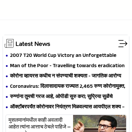
Latest News
2007 T20 World Cup Victory an Unforgettable
Experience for Cricketers
Man of the Poor - Travelling towards eradication
of the Poor
कोरोना व्हायरस कधीच न संपण्याची शक्यता - जागतिक आरोग्य
संघटना
Coronavirus: दिलासादायक राज्यात 2,465 रुग्ण कोरोनामुक्त,
एकूण रुग्णांची संख्या 14, 541 वर
रुग्णांना तुमची गरज आहे, ओपीडी सुरु करा; सुप्रिया सुळेंचे
डॉक्टरांना आवाहन
ऑक्टोंबरपर्यंत कोरोनावर नियंत्रण मिळवल्यास आयपीएल शक्य –
आशिष नेहरा
मुसलमानांमधील काही अवलादी
आहेत त्यांना आत्ताच ठेचले पाहिजे –