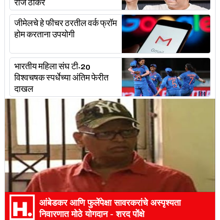
राज ठाकरे
जीमेलचे हे फीचर ठरतील वर्क फ्रॉम
होम करताना उपयोगी
भारतीय महिला संघ टी-20
विश्वचषक स्पर्धेच्या अंतिम फेरीत
दाखल
आंबेडकर आणि फुलेंपेक्षा सावरकरांचे अस्पृश्यता
निवारणात मोठे योगदान - शरद पोंक्षे