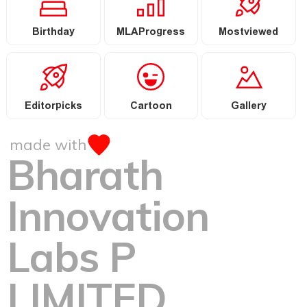
Birthday
MLAProgress
Mostviewed
Editorpicks
Cartoon
Gallery
made with
Bharath
Innovation
Labs P
LIMITED