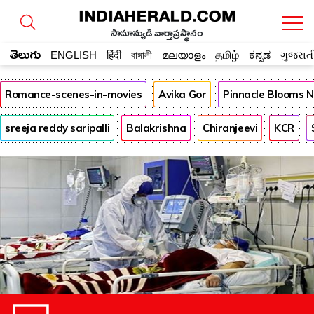
సామాన్యుడి వార్తాప్రస్థానం
తెలుగు
ENGLISH
हिंदी
বাঙ্গালী
മലയാളം
தமிழ்
ಕನ್ನಡ
ગુજરાત
Romance-scenes-in-movies
Avika Gor
Pinnacle Blooms 
sreeja reddy saripalli
Balakrishna
Chiranjeevi
KCR