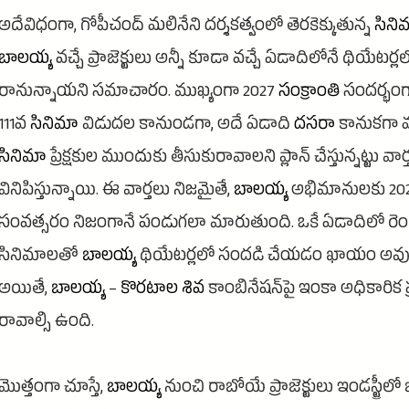
అదేవిధంగా, గోపీచంద్ మలినేని దర్శకత్వంలో తెరకెక్కుతున్న
సిని
బాలయ్య
వచ్చే ప్రాజెక్టులు అన్నీ కూడా వచ్చే ఏడాదిలోనే థియేటర్లల
రానున్నాయని సమాచారం. ముఖ్యంగా 2027
సంక్రాంతి
సందర్భం
111వ
సినిమా
విడుదల కానుండగా, అదే ఏడాది
దసరా
కానుకగా 
సినిమా
ప్రేక్షకుల ముందుకు తీసుకురావాలని ప్లాన్ చేస్తున్నట్టు వార
వినిపిస్తున్నాయి. ఈ వార్తలు నిజమైతే,
బాలయ్య
అభిమానులకు 20
సంవత్సరం నిజంగానే పండుగలా మారుతుంది. ఒకే ఏడాదిలో రెం
సినిమాలతో
బాలయ్య
థియేటర్లలో సందడి చేయడం ఖాయం అవు
అయితే,
బాలయ్య
–
కొరటాల
శివ
కాంబినేషన్‌పై ఇంకా అధికారిక 
రావాల్సి ఉంది.
మొత్తంగా చూస్తే,
బాలయ్య
నుంచి రాబోయే ప్రాజెక్టులు ఇండస్ట్రీలో 