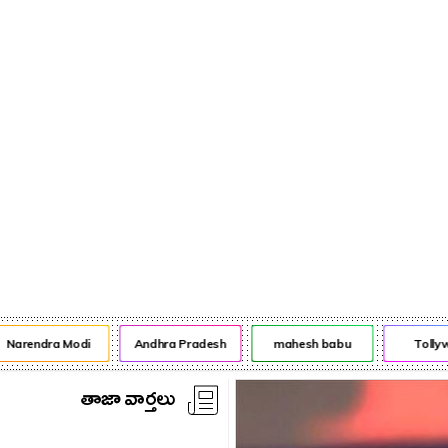
నేరాలు
ఆటో
వంటా వార్పు
arendra Modi
Andhra Pradesh
mahesh babu
Tollywo
తాజా వార్తలు