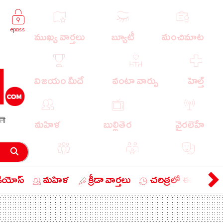
epass
ముఖ్య వార్తలు
బ్యూటీ
మంచిమాట
విజయం మీదే
వంటా వార్పు
హెల్త్
লী
మహిళ
బుల్లితెర
వైరలెహే
పాపులర్ వార్తలు
బుడుగు
వ్యంగ్యం
డియోస్
మహిళ
క్రీడా వార్తలు
చరిత్రలో ఈ రోజు
బిజినెస్
ఎడ్యుకేషన్
లైఫ్ స్టైల్