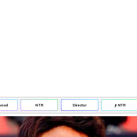
od
NTR
Director
Jr NTR