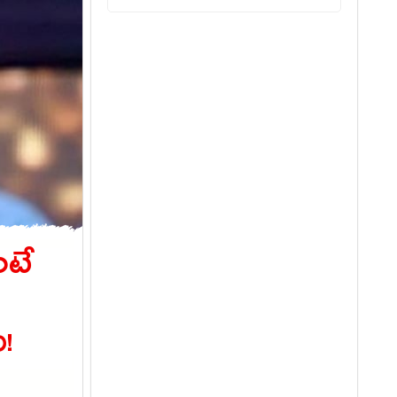
ంటే
ు!