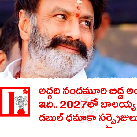
అద్గది నందమూరి బిడ్డ అ
ఇది.. 2027లో బాలయ్య
డబుల్ ధమాకా సర్ప్రైజుల