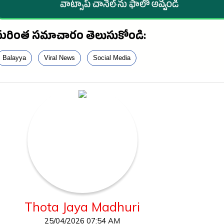
వాట్సాప్ చానెల్·ను ఫాలో అవ్వండి
మరింత సమాచారం తెలుసుకోండి:
Balayya
Viral News
Social Media
Thota Jaya Madhuri
25/04/2026 07:54 AM