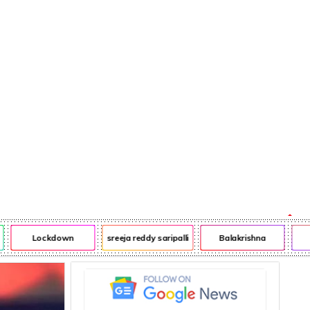
ఎన్ఆర్ఐ
ఎడ్యుకేషన్
Lockdown
sreeja reddy saripalli
Balakrishna
Ch