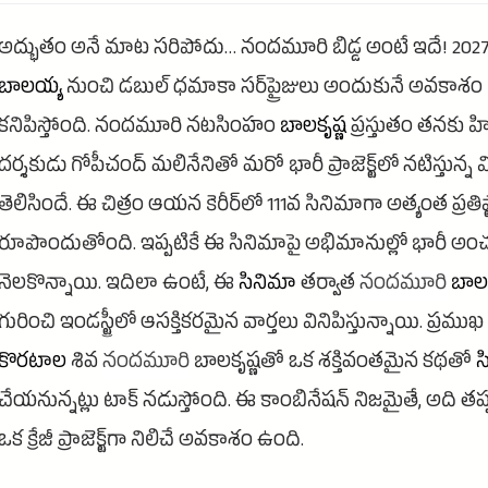
అద్భుతం అనే మాట సరిపోదు… నందమూరి బిడ్డ అంటే ఇదే! 202
బాలయ్య
నుంచి డబుల్ ధమాకా సర్‌ప్రైజులు అందుకునే అవకాశం
కనిపిస్తోంది. నందమూరి నటసింహం
బాలకృష్ణ
ప్రస్తుతం తనకు హి
దర్శకుడు గోపీచంద్ మలినేనితో మరో భారీ ప్రాజెక్ట్‌లో నటిస్తున్
తెలిసిందే. ఈ చిత్రం ఆయన కెరీర్‌లో 111వ సినిమాగా అత్యంత ప్రతిష
రూపొందుతోంది. ఇప్పటికే ఈ సినిమాపై అభిమానుల్లో భారీ అ
నెలకొన్నాయి. ఇదిలా ఉంటే, ఈ
సినిమా
తర్వాత
నందమూరి
బాల
గురించి ఇండస్ట్రీలో ఆసక్తికరమైన వార్తలు వినిపిస్తున్నాయి. ప్రముఖ
కొరటాల
శివ
నందమూరి
బాలకృష్ణతో ఒక శక్తివంతమైన కథతో
స
చేయనున్నట్లు టాక్ నడుస్తోంది. ఈ కాంబినేషన్ నిజమైతే, అది తప
ఒక క్రేజీ ప్రాజెక్ట్‌గా నిలిచే అవకాశం ఉంది.