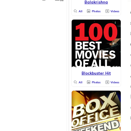
Balakrishna
All
Photos
Videos
Blockbuster Hit
All
Photos
Videos