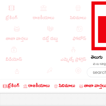
బ్రేకింగ్
రాజకీయాలు
సినిమాలు
తాజా వార్తలు
డబ్బే డబ్బు
ఫోటోస్
తెలుగు
వీడియోస్
ఎమ్మెల్యే ప్రోగ్రెస్
മലയാള
ఎడిటోరియల్
క్రీడా వార్తలు
బంగారం
బ్రేకింగ్
రాజకీయాలు
సినిమాలు
తాజా వార్తల
చరిత్రలో ఈ రోజు
నేరాలు
ఆటో