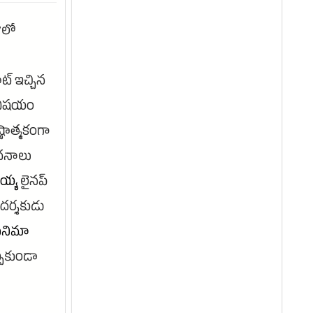
7లో
ట్ ఇచ్చిన
న విషయం
్టాత్మకంగా
ంచనాలు
య్య
లైనప్
 దర్శకుడు
ినిమా
్పకుండా