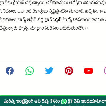
హైప్‌ను క్రియేట్ చేస్తున్నాయి. అభిమానులు ఆసక్తిగా ఎదురుచూస్త
సినిమాలు ఎలాంటి రికార్డులు సృష్టిస్తాయో చూడాలి. ఖచ్చితంగా
బ
సినిమాలు
బాక్స్ ఆఫీస్
వద్ద
బ్లాక్ బస్టర్
హిట్స్ కొడతాయి అంటూ 
చేస్తున్నారు ఫ్యాన్స్. చూద్దాం మరి ఏం జరుగుతుందో..??
మరిన్ని ఇంట్రెస్టింగ్ అప్ డేట్స్ కోసం
క్లిక్ చేసి ఇండియాహెరాల