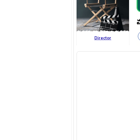
Director
All
Photos
Videos
Dussehra
All
Photos
Videos