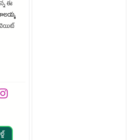
ున్న ఈ
ాలయ్య
వెయిట్
్డ్