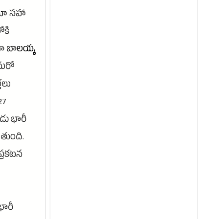
మా
సహా
ోకి
గా
బాలయ్య
మరో
్తలు
27
డు భారీ
తుంది.
ప్రకటన
భారీ