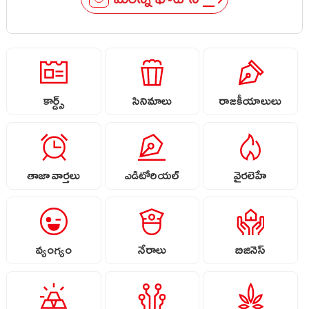
కార్డ్స్
సినిమాలు
రాజకీయాలులు
తాజా వార్తలు
ఎడిటోరియల్
వైరలెహే
వ్యంగ్యం
నేరాలు
బిజినెస్