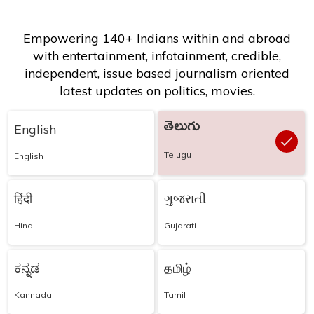
Empowering 140+ Indians within and abroad
with entertainment, infotainment, credible,
independent, issue based journalism oriented
latest updates on politics, movies.
తెలుగు
English
Telugu
English
हिंदी
ગુજરાતી
Hindi
Gujarati
ಕನ್ನಡ
தமிழ்
Kannada
Tamil