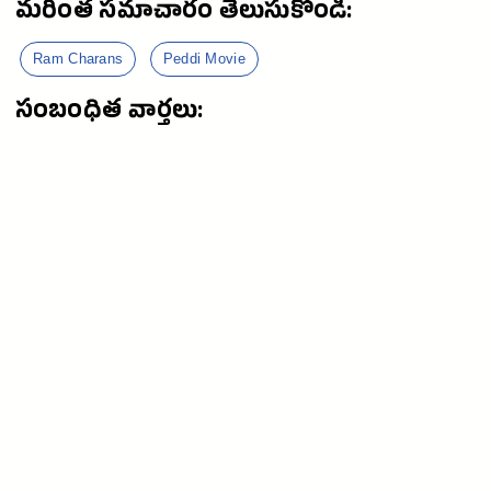
మరింత సమాచారం తెలుసుకోండి:
Ram Charans
Peddi Movie
సంబంధిత వార్తలు: