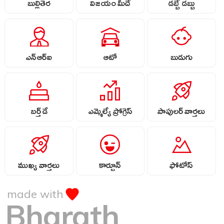
బుల్లితెర
విజయం మీదే
డబ్బే డబ్బు
ఎన్ఆర్ఐ
ఆటో
బుడుగు
బర్త్ డే
ఎమ్మెల్యే ప్రోగ్రెస్
పాపులర్ వార్తలు
ముఖ్య వార్తలు
కార్టూన్
ఫోటోస్
made with
Bharath