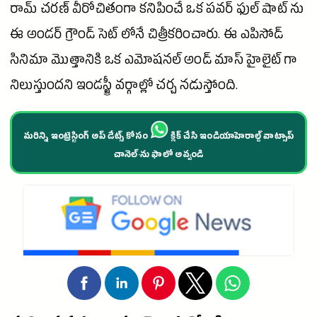
రామ్ చరణ్
వీరోచితంగా కనిపించే ఒక పవర్ ఫుల్ షాట్ ను
ఈ అండర్ గ్రౌండ్ సెట్ లోనే చిత్రీకరించారు. ఈ
ఎపిసోడ్
సినిమా
మొత్తానికి ఒక ఎమోషనల్ అండ్
మాస్
హైలైట్ గా
నిలుస్తుందని
ఇండస్ట్రీ
వర్గాల్లో చర్చ నడుస్తోంది.
మరిన్ని ఇంట్రెస్టింగ్ అప్ డేట్స్ కోసం
క్లిక్ చేసి ఇండియాహెరాల్డ్ వాట్సాప్
చానెల్·ను ఫాలో అవ్వండి