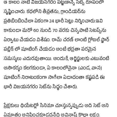
ఆ కాలం నాటి విజయనగరం పట్టణాన్నే సెట్స్ రూపంలో
సృష్టించారు. కథలోని తీవ్రతను, గ్రాండియర్‌ను
ప్రతిబింబించేలా ఏకంగా 24 భారీ సెట్లు నిర్మించారు.ఇవి
కాకుండా మరో 60 నుండి 70 వరకు చిన్నపాటి సెటప్స్‌ను
ఏర్పాటు చేయడం విశేషం.
రామ్ చరణ్
లాంటి గ్లోబల్ స్టార్
పబ్లిక్ లో షూటింగ్ చేయడం అంటే భద్రతా పరమైన
సమస్యలు ఎదురవుతాయి. అందుకే, ఆర్టిస్టులకు ఎటువంటి
అసౌకర్యం కలగకుండా, ఏ కాలంలోనైనా (ఎండ, వాన)
షూటింగ్ నిరాటంకంగా సాగేలా ఏడాదంతా కష్టపడి ఈ
భారీ విజయనగరం సెట్‌ను సిద్ధం చేశారు.
ప్రేక్షకులు థియేటర్లో
సినిమా
చూస్తున్నప్పుడు అది సెట్ అని
ఏమాత్రం అనిపించకూడదనేది
అవినాష్
కొల్లా లక్ష్యం.