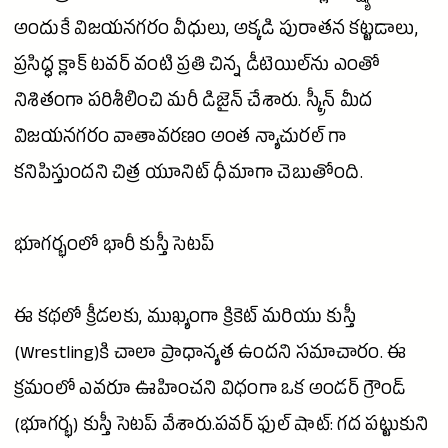
అందుకే విజయనగరం వీధులు, అక్కడి పురాతన కట్టడాలు,
ప్రసిద్ధ క్లాక్ టవర్ వంటి ప్రతి చిన్న డీటెయిల్‌ను ఎంతో
నిశితంగా పరిశీలించి మరీ డిజైన్ చేశారు. స్క్రీన్ మీద
విజయనగరం వాతావరణం అంత న్యాచురల్ గా
కనిపిస్తుందని చిత్ర యూనిట్ ధీమాగా చెబుతోంది.
భూగర్భంలో భారీ కుస్తీ సెటప్
ఈ కథలో క్రీడలకు, ముఖ్యంగా
క్రికెట్
మరియు కుస్తీ
(Wrestling)కి చాలా ప్రాధాన్యత ఉందని సమాచారం. ఈ
క్రమంలో ఎవరూ ఊహించని విధంగా ఒక అండర్ గ్రౌండ్
(భూగర్భ) కుస్తీ సెటప్ వేశారు.పవర్ ఫుల్ షాట్: గద పట్టుకుని