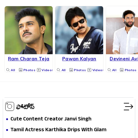
Ram Charan Teja
Pawan Kalyan
Devineni Av
All
Photos
Videos
All
Photos
Videos
All
Photos
ఫోటోస్
Cute Content Creator Janvi Singh
Tamil Actress Karthika Drips With Glam