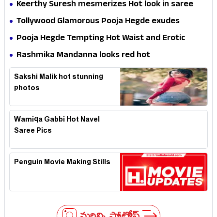
Keerthy Suresh mesmerizes Hot look in saree
Tollywood Glamorous Pooja Hegde exudes
Hotness
Pooja Hegde Tempting Hot Waist and Erotic
Expression in Black Saree
Rashmika Mandanna looks red hot
Sakshi Malik hot stunning
photos
Wamiqa Gabbi Hot Navel
Saree Pics
Penguin Movie Making Stills
మరిన్ని ఫోటోస్