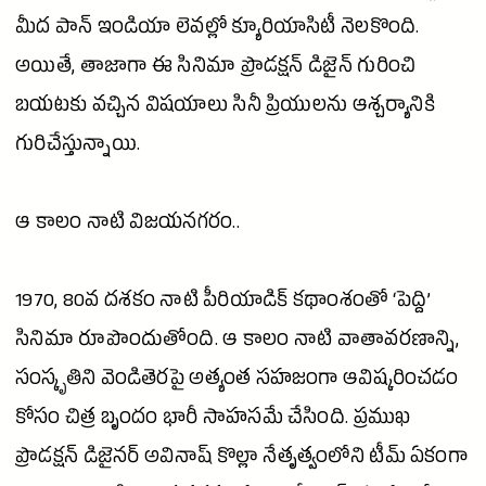
మీద పాన్
ఇండియా
లెవల్లో క్యూరియాసిటీ నెలకొంది.
అయితే, తాజాగా ఈ
సినిమా
ప్రొడక్షన్ డిజైన్ గురించి
బయటకు వచ్చిన విషయాలు సినీ ప్రియులను ఆశ్చర్యానికి
గురిచేస్తున్నాయి.
ఆ కాలం నాటి విజయనగరం..
1970, 80వ దశకం నాటి పీరియాడిక్ కథాంశంతో ‘పెద్ది’
సినిమా
రూపొందుతోంది. ఆ కాలం నాటి వాతావరణాన్ని,
సంస్కృతిని వెండితెరపై అత్యంత సహజంగా ఆవిష్కరించడం
కోసం చిత్ర బృందం భారీ సాహసమే చేసింది. ప్రముఖ
ప్రొడక్షన్ డిజైనర్
అవినాష్
కొల్లా నేతృత్వంలోని టీమ్ ఏకంగా