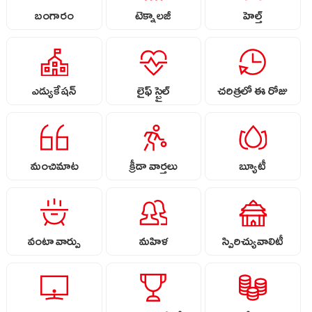
బంగారం
టెక్నాలజీ
హెల్త్
ఎడ్యుకేషన్
లైఫ్ స్టైల్
చరిత్రలో ఈ రోజు
మంచిమాట
క్రీడా వార్తలు
బ్యూటీ
వంటా వార్పు
మహిళ
స్పిరిచ్యువాలిటీ