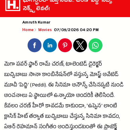
భూగర్భంలో కుస్తీ సెటప్.. చరణ్ ‘పెద్ది’ సెట్స్
నెక్స్ట్ లెవల్!
Amruth Kumar
07/05/2026 04:20 PM
Home
Movies
మెగా
పవర్ స్టార్
రామ్ చరణ్
, టాలెంటెడ్
డైరెక్టర్
బుచ్చిబాబు సానా కాంబినేషన్‌లో వస్తున్న మోస్ట్ అవేటెడ్
మూవీ
‘పెద్ది’ (Peddi). ఈ
సినిమా
అనౌన్స్ చేసినప్పటి నుండి
అంచనాలు ఏ స్థాయిలో ఉన్నాయో అందరికీ తెలిసిందే.
కేవలం చరణ్
హీరో
కావడమే కాకుండా, ‘ఉప్పెన’ లాంటి
క్లాసిక్ హిట్ తర్వాత బుచ్చిబాబు చేస్తున్న
సినిమా
కావడం,
ఏఆర్ రెహమాన్ సంగీతం అందిస్తుండటంతో ఈ ప్రాజెక్ట్