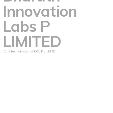
Innovation
Labs P
LIMITED
CoreTech division of KGV P LIMITED