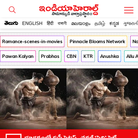
సామాన్యుడి వార్తాప్రస్థానం
తెలుగు
ENGLISH
हिंदी
বাঙ্গালী
മലയാളം
தமிழ்
ಕನ್ನಡ
ગુજરાત
Romance-scenes-in-movies
Pinnacle Blooms Network
Na
Pawan Kalyan
Prabhas
CBN
KTR
Anushka
Allu 