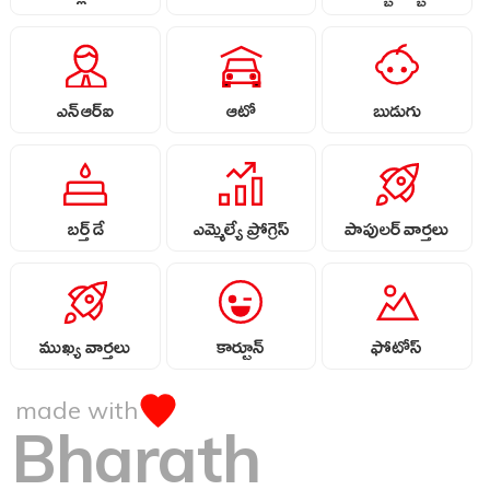
ఎన్ఆర్ఐ
ఆటో
బుడుగు
బర్త్ డే
ఎమ్మెల్యే ప్రోగ్రెస్
పాపులర్ వార్తలు
ముఖ్య వార్తలు
కార్టూన్
ఫోటోస్
made with
Bharath