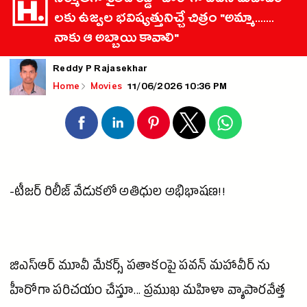
నిర్మాతగా శైలజ రెడ్డి - హీరోగా పవన్ మహావీర్
లకు ఉజ్వల భవిష్యత్తునిచ్చే చిత్రం "అమ్మా.......
నాకు ఆ అబ్బాయి కావాలి"
Reddy P Rajasekhar
11/06/2026 10:36 PM
Home
Movies
-టీజర్ రిలీజ్ వేడుకలో అతిధుల అభిభాషణ!!
జిఎస్ఆర్
మూవీ
మేకర్స్ పతాకంపై పవన్ మహావీర్ ను
హీరోగా పరిచయం చేస్తూ... ప్రముఖ మహిళా వ్యాపారవేత్త