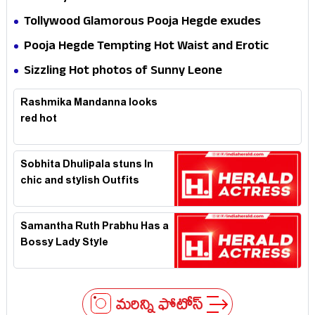
Tollywood Glamorous Pooja Hegde exudes
Hotness
Pooja Hegde Tempting Hot Waist and Erotic
Expression in Black Saree
Sizzling Hot photos of Sunny Leone
Rashmika Mandanna looks
red hot
Sobhita Dhulipala stuns In
chic and stylish Outfits
Samantha Ruth Prabhu Has a
Bossy Lady Style
మరిన్ని ఫోటోస్