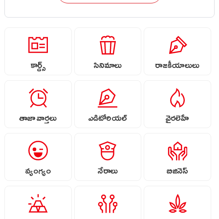
కార్డ్స్
సినిమాలు
రాజకీయాలులు
తాజా వార్తలు
ఎడిటోరియల్
వైరలెహే
వ్యంగ్యం
నేరాలు
బిజినెస్