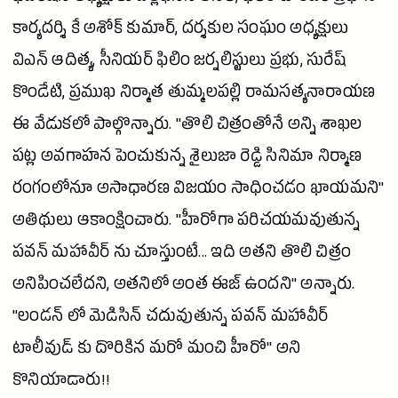
కార్యదర్శి కే
అశోక్
కుమార్, దర్శకుల సంఘం అధ్యక్షులు
విఎన్ ఆదిత్య, సీనియర్ ఫిలిం జర్నలిస్టులు ప్రభు,
సురేష్
కొండేటి, ప్రముఖ
నిర్మాత
తుమ్మలపల్లి రామసత్యనారాయణ
ఈ వేడుకలో పాల్గొన్నారు. "తొలి చిత్రంతోనే అన్ని శాఖల
పట్ల అవగాహన పెంచుకున్న శైలుజా
రెడ్డి
సినిమా
నిర్మాణ
రంగంలోనూ అసాధారణ విజయం సాధించడం ఖాయమని"
అతిథులు ఆకాంక్షించారు. "హీరోగా పరిచయమవుతున్న
పవన్ మహావీర్ ను చూస్తుంటే... ఇది అతని తొలి చిత్రం
అనిపించలేదని, అతనిలో అంత ఈజ్ ఉందని" అన్నారు.
"లండన్ లో మెడిసిన్ చదువుతున్న పవన్ మహావీర్
టాలీవుడ్
కు దొరికిన మరో మంచి హీరో" అని
కొనియాడారు!!