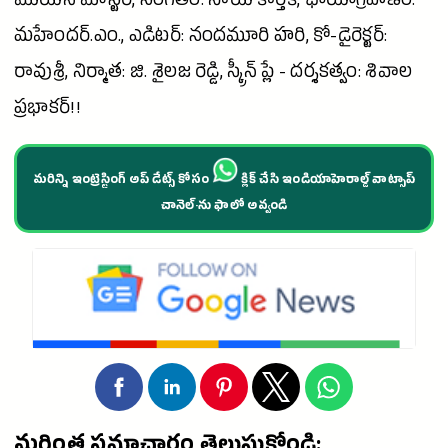
మొయిన్ మాస్టర్, సంగీతం: సాయి కార్తీక్, ఛాయాగ్రహణం:
మహేందర్.ఎం., ఎడిటర్: నందమూరి హరి, కో-డైరెక్టర్:
రావుశ్రీ, నిర్మాత: జి. శైలజ
రెడ్డి
, స్క్రీన్ ప్లే - దర్శకత్వం: శివాల
ప్రభాకర్!!
మరిన్ని ఇంట్రెస్టింగ్ అప్ డేట్స్ కోసం
క్లిక్ చేసి ఇండియాహెరాల్డ్ వాట్సాప్
చానెల్·ను ఫాలో అవ్వండి