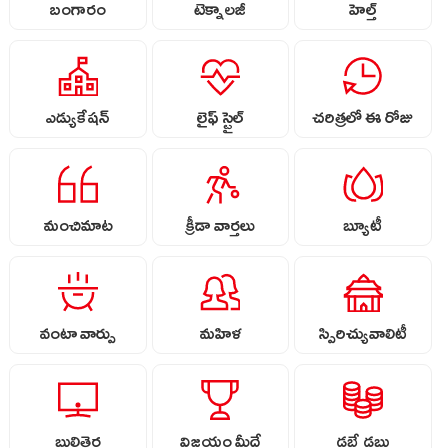
బంగారం
టెక్నాలజీ
హెల్త్
ఎడ్యుకేషన్
లైఫ్ స్టైల్
చరిత్రలో ఈ రోజు
మంచిమాట
క్రీడా వార్తలు
బ్యూటీ
వంటా వార్పు
మహిళ
స్పిరిచ్యువాలిటీ
బుల్లితెర
విజయం మీదే
డబ్బే డబ్బు