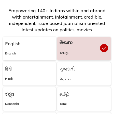
Empowering 140+ Indians within and abroad
with entertainment, infotainment, credible,
independent, issue based journalism oriented
latest updates on politics, movies.
తెలుగు
English
Telugu
English
हिंदी
ગુજરાતી
Hindi
Gujarati
ಕನ್ನಡ
தமிழ்
Kannada
Tamil