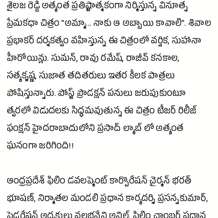
శైలజ
రెడ్డి
అత్యంత ప్రతిష్టాత్మకంగా నిర్మిస్తున్న వినూత్న
ప్రేమకధా చిత్రం "అమ్మా... నాకు ఆ అబ్బాయి కావాలి". శివాల
ప్రభాకర్
దర్శకత్వం వహిస్తున్న ఈ చిత్రంలో వర్షిక, సుహానా
హీరోయిన్లు. సుమన్, రావు రమేష్,
రాజీవ్
కనకాల,
సత్యకృష్ణ,
సుజాత
తదితరులు ఇతర కీలక పాత్రలు
పోషిస్తున్నారు. పోస్ట్ ప్రొడక్షన్ పనులు జరుపుకుంటూ
త్వరలో విడుదలకు సిద్ధమవుతున్న ఈ చిత్రం టీజర్ రిలీజ్
ఫంక్షన్ హైదరాబాదులోని
ప్రసాద్
ల్యాబ్ లో అత్యంత
ఘనంగా జరిగింది!!
ఆంధ్రప్రదేశ్ ఫిలిం డవలప్మెంట్ కార్పొరేషన్ చైర్మన్
భరత్
భూషణ్, నిర్మాతల మండలి ప్రధాన కార్యదర్శి ప్రసన్నకుమార్,
ఫెడరేషన్ అధ్యక్షులు వల్లభనేని అనిల్, ఫిలిం చాంబర్ ప్రధాన