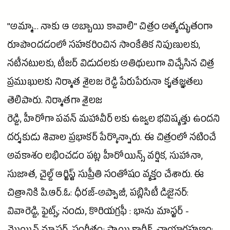
"అమ్మా... నాకు ఆ అబ్బాయి కావాలి" చిత్రం అత్యద్భుతంగా
రూపొందడంలో సహకరించిన సాంకేతిక నిపుణులకు,
నటీనటులకు, టీజర్ విడుదలకు అతిథులుగా విచ్చేసిన చిత్ర
ప్రముఖులకు
నిర్మాత
శైలజ
రెడ్డి
పేరుపేరునా కృతజ్ఞతలు
తెలిపారు. నిర్మాతగా శైలజ
రెడ్డి, హీరోగా పవన్ మహావీర్ లకు ఉజ్వల భవిష్యత్తు ఉందని
దర్శకుడు శివాల
ప్రభాకర్
పేర్కొన్నారు. ఈ చిత్రంలో నటించే
అవకాశం లభించడం పట్ల
హీరోయిన్స్
వర్షిక, సుహానా,
సుజాత
, చైల్డ్ ఆర్టిస్ట్ సుప్రీతి సంతోషం వ్యక్తం చేశారు. ఈ
చిత్రానికి పి.ఆర్.ఓ: ధీరజ్-అప్పాజీ, పబ్లిసిటీ డిజైనర్:
వివారెడ్డి, ఫైట్స్; నందు, కొరియగ్రఫీ : భాను మాస్టర్ -