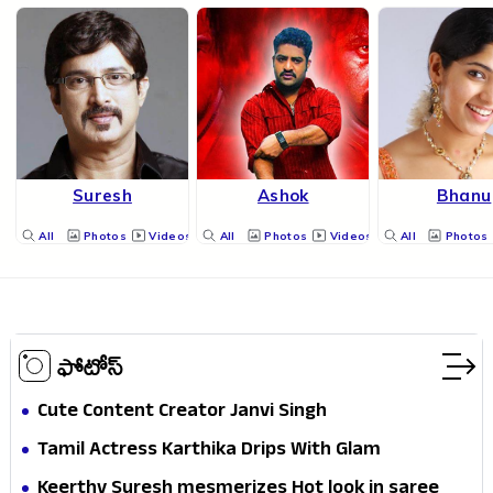
Suresh
Ashok
Bhanu
All
Photos
Videos
All
Photos
Videos
All
Photos
ఫోటోస్
Cute Content Creator Janvi Singh
Tamil Actress Karthika Drips With Glam
Keerthy Suresh mesmerizes Hot look in saree