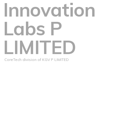
Innovation
Labs P
LIMITED
CoreTech division of KGV P LIMITED