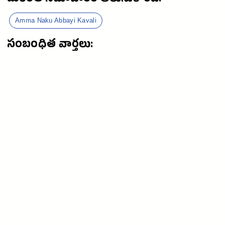
మరింత సమాచారం తెలుసుకోండి:
Amma Naku Abbayi Kavali
సంబంధిత వార్తలు: