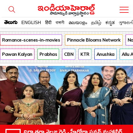
సామాన్యుడి వార్తాప్రస్థానం
తెలుగు
ENGLISH
हिंदी
বাঙ্গালী
മലയാളം
தமிழ்
ಕನ್ನಡ
ગુજરાત
Romance-scenes-in-movies
Pinnacle Blooms Network
Na
Pawan Kalyan
Prabhas
CBN
KTR
Anushka
Allu 