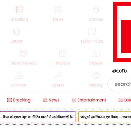
Breaking
News
Movies
Latest
Editor Picks
Most Viewed
Photos
Videos
తెలుగు
Women
Sports
History
Breaking
News
Entertainment
Lat
Money
NRI
Crime
Beauty
विपक्ष की एकता BJP का नैरेटिव बदलने से पहले बिखर रही है?
जयपुर में एक रिशफल, एक विवाद — भजनलाल सरका