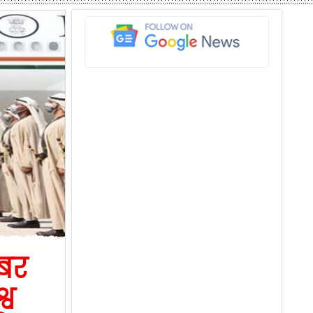
बर
्व