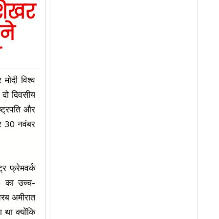
शिखर
ने
े
 मोदी विश्व
ी दो दिवसीय
ष्ट्रपति और
र 30 नवंबर
र फ्रेमवर्क
8) का उच्च-
 अरब अमीरात
 था क्योंकि