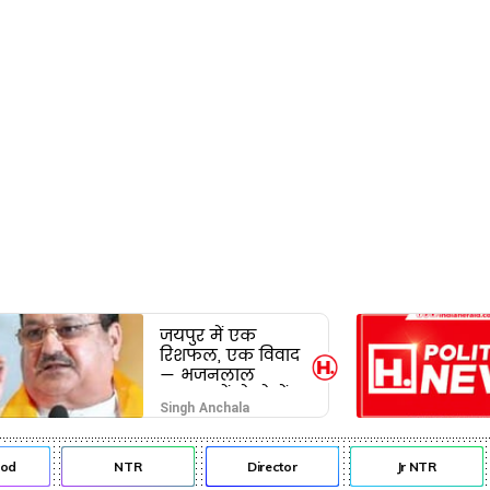
जयपुर में एक
रिशफल, एक विवाद
— भजनलाल
सरकार में दो खेमों
Singh Anchala
की जंग अब छुपेगी
कैसे?
d
NTR
Director
Jr NTR