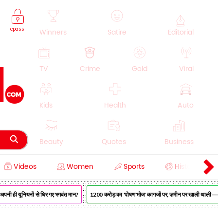
epass
Winners
Satire
Editorial
TV
Crime
Gold
Viral
Kids
Health
Auto
Beauty
Quotes
Business
Videos
Women
Sports
History
Cooking
Education
Lifestyle
पनी ही यूनियनों से घिर गए भगवंत मान?
₹1200 करोड़ का 'पोषण भोज' कागजों पर, ज़मीन पर खाली थाली — MP 