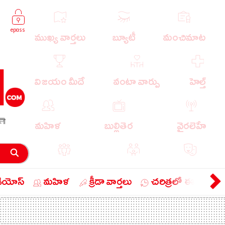
epass
ముఖ్య వార్తలు
బ్యూటీ
మంచిమాట
విజయం మీదే
వంటా వార్పు
హెల్త్
লী
మహిళ
బుల్లితెర
వైరలెహే
పాపులర్ వార్తలు
బుడుగు
వ్యంగ్యం
డియోస్
మహిళ
క్రీడా వార్తలు
చరిత్రలో ఈ రోజు
బిజినెస్
ఎడ్యుకేషన్
లైఫ్ స్టైల్