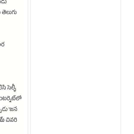
ేడు
 తెలుగు
ార
 సెల్ఫీ
టర్నెట్‌లో
ుడు 'జన
య్
చివరి