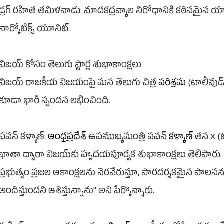
డ్రగ్ రహిత తమిళనాడు: మాదకద్రవ్యాల నిరోధానికి కఠినమైన య
నార్కోటిక్స్ యూనిట్.
విజయ్ కోసం తెలుగు స్టార్ల శుభాకాంక్షలు
విజయ్ రాజకీయ విజయంపై మన తెలుగు చిత్ర
పరిశ్రమ
(టాలీవుడ్
కూడా భారీ స్పందన లభించింది.
పవన్ కళ్యాణ్:
ఆంధ్రప్రదేశ్
ఉపముఖ్యమంత్రి పవన్
కళ్యాణ్
తన X (ట్వ
ఖాతా ద్వారా విజయ్‌కు హృదయపూర్వక శుభాకాంక్షలు తెలిపారు. "
ప్రభుత్వం ప్రజల ఆకాంక్షలను నెరవేరుస్తూ, పారదర్శకమైన పాలనన
అందిస్తుందని ఆశిస్తున్నాను" అని పేర్కొన్నారు.