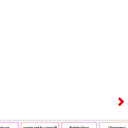
ఎన్ఆర్ఐ
ఎడ్యుకేషన్
wn
sreeja reddy saripalli
Balakrishna
Chiranjeevi