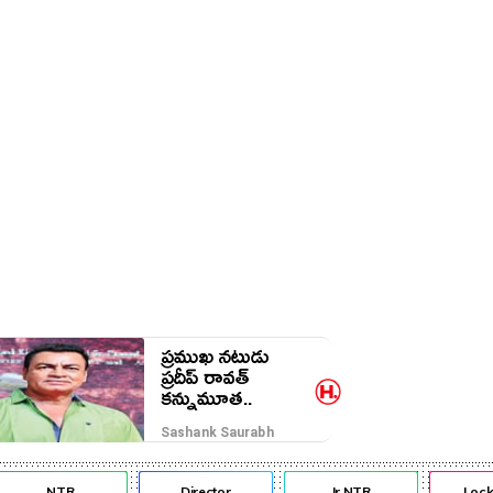
ప్రముఖ నటుడు
ప్రదీప్ రావత్
కన్నుమూత..
Sashank Saurabh
NTR
Director
Jr NTR
Lockdo