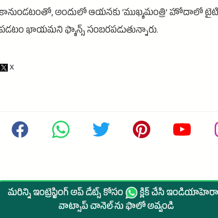
కానుండటంతో, అందులో ఆయనకు ‘ముఖ్యమంత్రి’ హోదాలో టైటిల్ 
పడటం ఖాయమని ఫ్యాన్స్ సంబరపడుతున్నారు.
మరిన్ని ఇంట్రెస్టింగ్ అప్ డేట్స్ కోసం
క్లిక్ చేసి ఇండియాహెరాల
వాట్సాప్ చానెల్·ను ఫాలో అవ్వండి