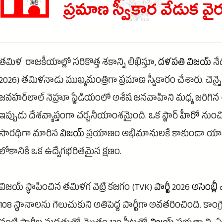
ప్రమాణ స్వీకార వేడుక వైర
తమిళ
రాజకీయాల్లో సరికొత్త శకాన్ని లిఖిస్తూ,
దళపతి
విజయ్
నేడ
2026) తమిళనాడు ముఖ్యమంత్రిగా ప్రమాణ స్వీకారం చేశారు. చెన్న
జవహర్‌లాల్ నెహ్రూ స్టేడియంలో అశేష జనవాహిని మధ్య జరిగిన
ఇప్పుడు దేశవ్యాప్తంగా చర్చనీయాంశమైంది. ఒక స్టార్
హీరో
నుంచి ర
సారథిగా మారిన
విజయ్
ప్రయాణం అభిమానులకే కాకుండా యావ
లోకానికి ఒక ఉద్వేగభరితమైన క్షణం.
విజయ్ స్థాపించిన తమిళగ వెట్రి కజగం (TVK)
పార్టీ
2026
అసెంబ్లీ
ఎ
108 స్థానాలను గెలుచుకుని అతిపెద్ద పార్టీగా అవతరించింది. కాంగ్ర