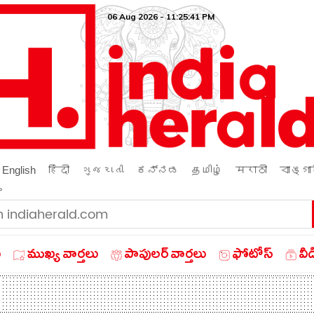
06 Aug 2026 - 11:25:42 PM
English
हिंदी
ગુજરાતી
ಕನ್ನಡ
தமிழ்
मराठी
বাঙ্গা
ം
ు
ముఖ్య వార్తలు
పాపులర్ వార్తలు
ఫోటోస్
వీ