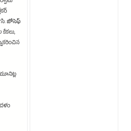
ఏర్పాటు
ేకర్
"సి.
జోసెఫ్
కేకలు,
వీకరించిన
యూనిట్ల
ణ దళం