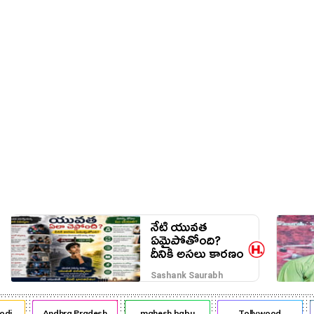
నేరాలు
ఆటో
వంటా వార్పు
నేటి యువత
ఏమైపోతోంది?
దీనికి అసలు కారణం
ఎవరు?
Sashank Saurabh
Andhra Pradesh
mahesh babu
Tollywood