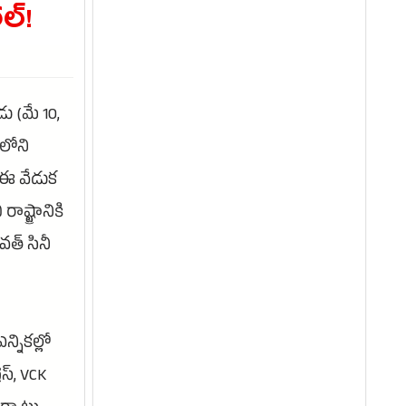
ల్!
ు (మే 10,
ైలోని
 ఈ వేడుక
ాష్ట్రానికి
త్ సినీ
న్నికల్లో
ెస్, VCK