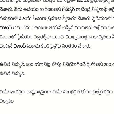
వంటి పార్టీల మద్దతుతో మొత్తం 120 సీట్లతో
విజయ్
ప్రభుత్వాన్ని 
చేశారు. నేడు ఉదయం 10 గంటలకు
గవర్నర్
రాజేంద్ర విశ్వనాథ్ అర్ల
సమక్షంలో
విజయ్
సీఎంగా ప్రమాణ స్వీకారం చేశారు. స్టేడియంలో 
విజయ్
అను నేను.." అంటూ ఆయన చెప్పిన మాటలకు అభిమానుల 
ఈలలతో స్టేడియం దద్దరిల్లిపోయింది. ముఖ్యమంత్రిగా బాధ్యతలు స్
వెంటనే
విజయ్
మూడు కీలక ఫైళ్లపై సంతకం చేశారు:
ఉచిత విద్యుత్: 500 యూనిట్ల లోపు వినియోగించే గృహాలకు 200 
ఉచిత విద్యుత్.
మహిళా రక్షణ: రాష్ట్రవ్యాప్తంగా మహిళల భద్రత కోసం ప్రత్యేక రక్ష
ఏర్పాటు.