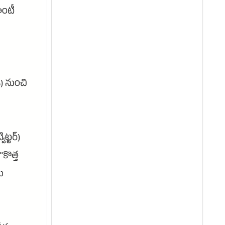
ాంటీ
) నుంచి
ిట్టర్)
కొత్త
ు