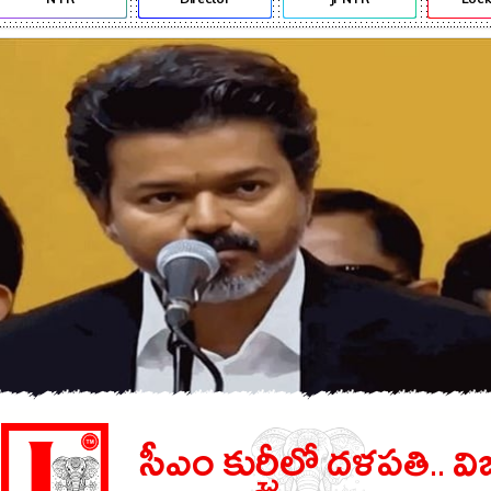
సీఎం కుర్చీలో దళపతి.. వ