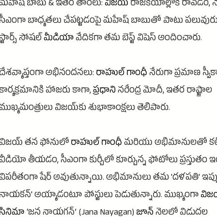
మహేష్ బాబు & ఇతర తారలు:
విజయ్
రాజకీయాల్లోకి రావడం, న
సీఎంగా బాధ్యతలు చేపట్టడంపై మహేష్ బాబుతో పాటు పలువురు
స్టార్స్ సోషల్
మీడియా
వేదికగా తమ బెస్ట్ విషెస్ అందించారు.
దేశవ్యాప్తంగా అభినందనలు:
రాహుల్ గాంధీ
నేరుగా ప్రమాణ స్వీక
కార్యక్రమానికి హాజరు కాగా,
ప్రధాని
నరేంద్ర మోదీ, ఇతర రాష్ట్రాల
ముఖ్యమంత్రులు విజయ్‌కు శుభాకాంక్షలు తెలిపారు.
విజయ్ తన ఫోనులో
రాహుల్ గాంధీ
మరియు అభిమానులతో కలిసి
వీడియో తీయడం, సీఎంగా కుర్చీలో కూర్చున్న ఫోటోలు ప్రస్తుతం ఇం
విపరీతంగా షేర్ అవుతున్నాయి. అభిమానులు తమ 'దళపతి' ఇప్ప
నాయకన్' అయ్యాడంటూ పోస్టులు పెడుతున్నారు. ముఖ్యంగా
విజ
సినిమా
‘జన నాయగన్’ (Jana Nayagan)
జూన్
నెలలో విడుదల