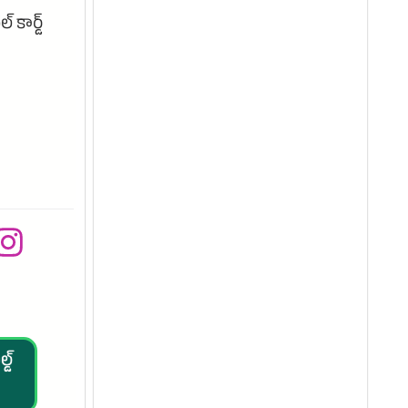
కార్డ్
్డ్