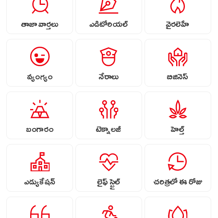
తాజా వార్తలు
ఎడిటోరియల్
వైరలెహే
వ్యంగ్యం
నేరాలు
బిజినెస్
బంగారం
టెక్నాలజీ
హెల్త్
ఎడ్యుకేషన్
లైఫ్ స్టైల్
చరిత్రలో ఈ రోజు