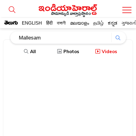
సామాన్యుడి వార్తాప్రస్థానం
తెలుగు
ENGLISH
हिंदी
বাঙ্গালী
മലയാളം
தமிழ்
ಕನ್ನಡ
ગુજરાત
All
Photos
Videos