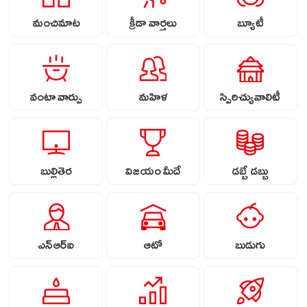
మంచిమాట
క్రీడా వార్తలు
బ్యూటీ
వంటా వార్పు
మహిళ
స్పిరిచ్యువాలిటీ
బుల్లితెర
విజయం మీదే
డబ్బే డబ్బు
ఎన్ఆర్ఐ
ఆటో
బుడుగు