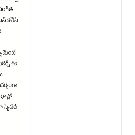
సంగీత
న్
కలిసి
ి.
‌మెంట్.
మేకర్స్ ఈ
ి.
దర్భంగా
గాల్లో
ా స్పెషల్