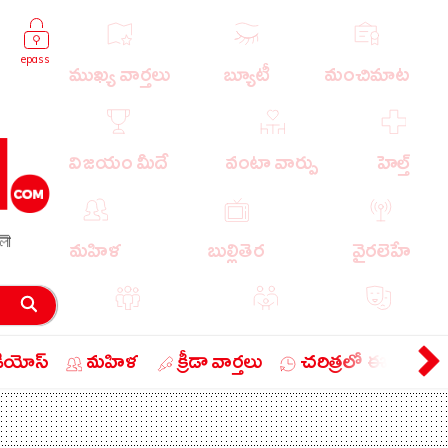
epass
ముఖ్య వార్తలు
బ్యూటీ
మంచిమాట
విజయం మీదే
వంటా వార్పు
హెల్త్
লী
మహిళ
బుల్లితెర
వైరలెహే
పాపులర్ వార్తలు
బుడుగు
వ్యంగ్యం
డియోస్
మహిళ
క్రీడా వార్తలు
చరిత్రలో ఈ రోజు
బిజినెస్
ఎడ్యుకేషన్
లైఫ్ స్టైల్