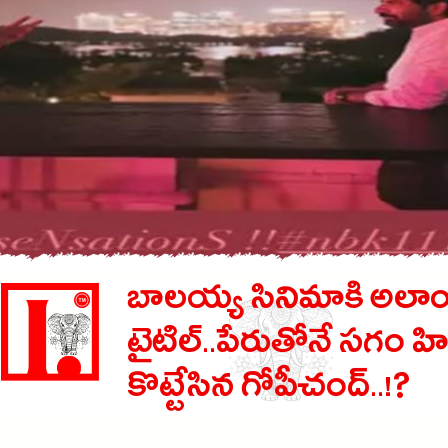
బాలయ్య సినిమాకి అలాం
టైటిల్..పేరుతోనే సగం హి
కొట్టేసిన గోపీచంద్..!?