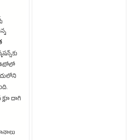
స్
న్న
త
షన్స్‌కు
ఫోటోలో
ందులోని
ంది.
క్లూ దాగి
గానాలు