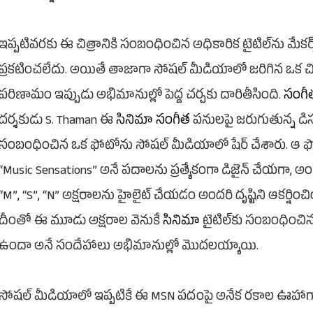
ఇప్పటివరకు ఈ చిత్రానికి సంబంధించిన అధికారిక టైటిల్‌ను మేకర్
ప్రకటించలేదు. అయితే తాజాగా సోషల్ మీడియాలో జరిగిన ఒక చి
పరిణామం ఇప్పుడు అభిమానుల్లో పెద్ద చర్చకు దారితీసింది.
సంగీ
దర్శకుడు S. Thaman ఈ
సినిమా
సంగీత
పనులపై జరుగుతున్న డిస్క
సంబంధించిన ఒక ఫోటోను సోషల్ మీడియాలో షేర్ చేశారు. ఆ 
“Music Sensations” అనే పదాలను ప్రత్యేకంగా డిజైన్ చేయగా, అ
“M”, “S”, “N” అక్షరాలను హైలైట్ చేయడం అందరి దృష్టిని ఆకర్షించి
దీంతో ఈ మూడు అక్షరాల వెనుకే
సినిమా
టైటిల్‌కు సంబంధించిన 
ఉందా అనే సందేహాలు అభిమానుల్లో మొదలయ్యాయి.
సోషల్ మీడియాలో ఇప్పటికే ఈ MSN పదంపై అనేక రకాల ఊహా