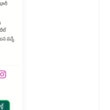
భారీ
న
ిల్
టన వచ్చే
్డ్