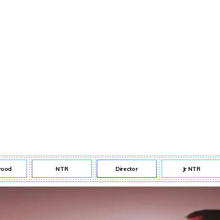
d
NTR
Director
Jr NTR