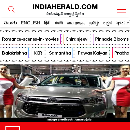
సామాన్యుడి వార్తాప్రస్థానం
తెలుగు
ENGLISH
हिंदी
বাঙ্গালী
മലയാളം
தமிழ்
ಕನ್ನಡ
ગુજરાત
Romance-scenes-in-movies
Chiranjeevi
Pinnacle Blooms
Balakrishna
KCR
Samantha
Pawan Kalyan
Prabha