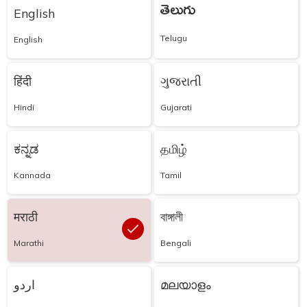
తెలుగు
English
Telugu
English
हिंदी
ગુજરાતી
Hindi
Gujarati
ಕನ್ನಡ
தமிழ்
Kannada
Tamil
मराठी
বাঙ্গালী
Marathi
Bengali
اردو
മലയാളം