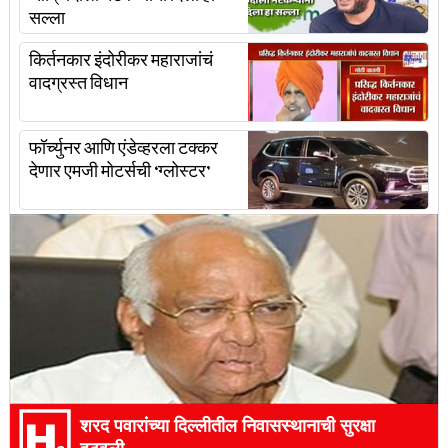
सल्ला
किर्तनकार इंदोरीकर महाराजांचं
वादग्रस्त विधान
फॉर्च्युनर आणि एंडेव्हरला टक्कर
देणार एमजी मोटर्सची ‘ग्लोस्टर’
शरद पवारांच्या दिल्लीतील निवासस्थानाची सुरक्षा