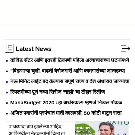
Latest News
कोविड सेंटर आणि इतरही ठिकाणी महिला अत्याचाराच्या घटनांमध्ये
लक्षणीय वाढ; देवेंद्र फडणवीसांचं मुख्यमंत्र्यांना पत्र
“विझणाऱ्या चुली, वाढती बेरोजगारी आणि कामगारांच्या आत्महत्या
वाढल्या तर कसं व्हायचं?”
नऊ मिनिट लाईट बंद केल्यास संपूर्ण राज्य व देश अंधारात जाण्याचा
धोका - उर्जामंत्री नितीन राऊत
रियलमीच्या पूर्ण नव्या सिरीज ‘नार्झो’ चा टीझर रिलीज
MahaBudget 2020 : हा अर्थसंकल्प म्हणजे निव्वल पोकळ
भाषण - देवेंद्र फडणवीस
अजित पवारांनी प्रपंचात माती कालवली, 50 कोटी वाटून सत्ता
मिळवली - रंजन तावरे
पाचव्यांदा बाप झालेल्या शाहिद
आफ्रिदीला नेटकऱ्यांनी दिला हा