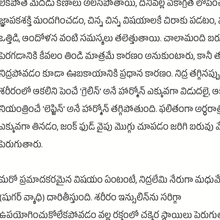
లేకపోతే మెదడు కణాలు అలసిపోతాయి, దీనివల్ల ఏకాగ్రత లోపి
జ్ఞాపకశక్తి మందగించడం, చిన్న చిన్న విషయాలకే చిరాకు పడటం
ఒత్తిడి, ఆందోళన వంటి సమస్యలు తలెత్తుతాయి. చాలామంది బర
పెరగడానికి కేవలం తిండి మాత్రమే కారణం అనుకుంటారు, కానీ త
నిద్రపోవడం కూడా ఊబకాయానికి ప్రధాన కారణం. నిద్ర తగ్గినప్ప
శరీరంలో ఆకలిని పెంచే 'గ్రెలిన్' అనే హార్మోన్ ఎక్కువగా విడుదలై, ఆ
నియంత్రించే 'లెప్టిన్' అనే హార్మోన్ తగ్గిపోతుంది. ఫలితంగా అర్ధరా
ఎక్కువగా తినడం, జంక్ ఫుడ్ వైపు మొగ్గు చూపడం జరిగి బరువు 
పెరుగుతారు.
మరో ప్రమాదకరమైన విషయం ఏంటంటే, నిద్రలేమి నేరుగా మధుమే
(షుగర్ వ్యాధి) దారితీస్తుంది. శరీరం ఇన్సులిన్‌ను సరిగ్గా
ఉపయోగించుకోలేకపోవడం వల్ల రక్తంలో చక్కెర స్థాయిలు పెరుగ