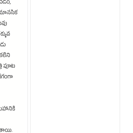
ంచడం,
, మానసిక
ువు
క్కువ
ుడు
కలిని
త్రి పూట
వేగంగా
హానికి
ుతాయి.