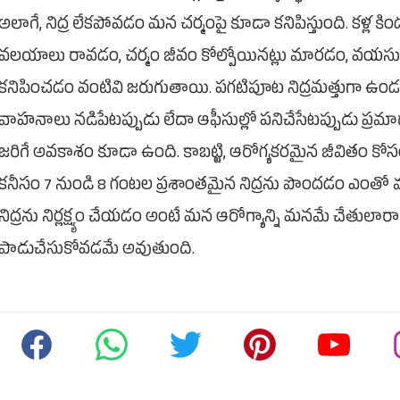
అలాగే, నిద్ర లేకపోవడం మన చర్మంపై కూడా కనిపిస్తుంది. కళ్ల కింద
వలయాలు రావడం, చర్మం జీవం కోల్పోయినట్లు మారడం, వయసుప
కనిపించడం వంటివి జరుగుతాయి. పగటిపూట నిద్రమత్తుగా ఉండ
వాహనాలు నడిపేటప్పుడు లేదా ఆఫీసుల్లో పనిచేసేటప్పుడు ప్రమ
జరిగే అవకాశం కూడా ఉంది. కాబట్టి, ఆరోగ్యకరమైన జీవితం కోస
కనీసం 7 నుండి 8 గంటల ప్రశాంతమైన నిద్రను పొందడం ఎంతో మ
నిద్రను నిర్లక్ష్యం చేయడం అంటే మన ఆరోగ్యాన్ని మనమే చేతులారా
పాడుచేసుకోవడమే అవుతుంది.