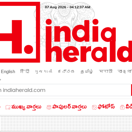
07 Aug 2026 - 04:12:38 AM
English
हिंदी
ગુજરાતી
ಕನ್ನಡ
தமிழ்
मराठी
বাঙ্গা
ം
ు
ముఖ్య వార్తలు
పాపులర్ వార్తలు
ఫోటోస్
వీ