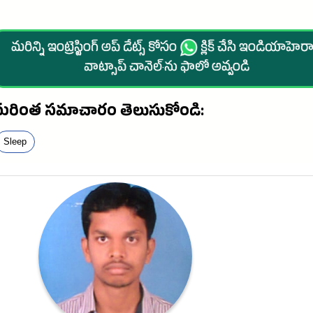
మరిన్ని ఇంట్రెస్టింగ్ అప్ డేట్స్ కోసం
క్లిక్ చేసి ఇండియాహెరాల
వాట్సాప్ చానెల్·ను ఫాలో అవ్వండి
మరింత సమాచారం తెలుసుకోండి:
Sleep