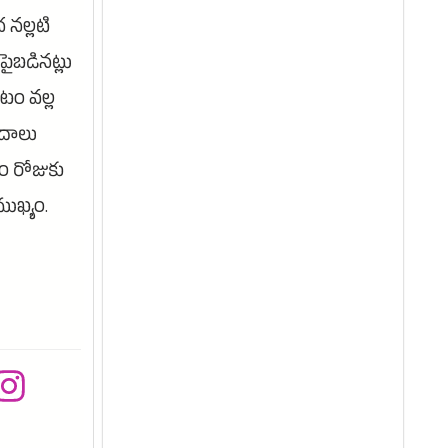
 నల్లటి
ైబడినట్లు
టం వల్ల
ాదాలు
ం రోజుకు
ుఖ్యం.