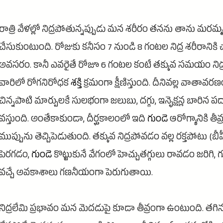
రాత్రి వేళల్లో నిద్రపోతున్నప్పుడు మన శరీరం తనను తాను మరమ్
చేసుకుంటుంది. రోజుకు కనీసం 7 నుండి 8 గంటల నిద్ర శరీరానికి
అవసరం. కానీ ఎవరైతే రోజూ 6 గంటల కంటే తక్కువ సమయం నిద
వారిలో రోగనిరోధక
శక్తి
క్రమంగా క్షీణిస్తుంది. దీనివల్ల వాతావరణ
చిన్నపాటి మార్పులకే సులభంగా జలుబు, దగ్గు, ఇన్ఫెక్షన్ల బారిన పడా
వస్తుంది. అంతేకాకుండా, దీర్ఘకాలంలో ఇది
గుండె
ఆరోగ్యానికి తీవ
ముప్పును తెచ్చిపెడుతుంది. తక్కువ నిద్రపోవడం వల్ల రక్తపోటు (బీప
పెరగడం,
గుండె
కొట్టుకునే వేగంలో హెచ్చుతగ్గులు రావడం జరిగి,
వచ్చే అవకాశాలు గణనీయంగా పెరుగుతాయి.
నిద్రలేమి ప్రభావం మన మెదడుపై కూడా తీవ్రంగా ఉంటుంది. తగిన