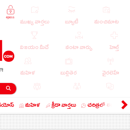
epass
ముఖ్య వార్తలు
బ్యూటీ
మంచిమాట
విజయం మీదే
వంటా వార్పు
హెల్త్
লী
మహిళ
బుల్లితెర
వైరలెహే
పాపులర్ వార్తలు
బుడుగు
వ్యంగ్యం
డియోస్
మహిళ
క్రీడా వార్తలు
చరిత్రలో ఈ రోజు
బిజినెస్
ఎడ్యుకేషన్
లైఫ్ స్టైల్