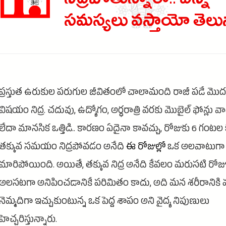
నిద్రపోతున్నారా.. ఎన్ని
సమస్యలు వస్తాయో తెలు
ప్రస్తుత ఉరుకుల పరుగుల జీవితంలో చాలామంది రాజీ పడే మొద
విషయం నిద్ర. చదువు, ఉద్యోగం, అర్ధరాత్రి వరకు మొబైల్ ఫోన్లు 
లేదా మానసిక ఒత్తిడి.. కారణం ఏదైనా కావచ్చు, రోజుకు 6 గంటల
తక్కువ సమయం నిద్రపోవడం అనేది
ఈ రోజుల్లో
ఒక అలవాటుగా
మారిపోయింది. అయితే, తక్కువ నిద్ర అనేది కేవలం మరుసటి రోజు
అలసటగా అనిపించడానికే పరిమితం కాదు, అది మన శరీరానిక
నెమ్మదిగా ఇచ్చుకుంటున్న ఒక పెద్ద శాపం అని వైద్య నిపుణులు
హెచ్చరిస్తున్నారు.