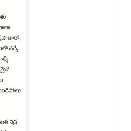
మతు
 చాలా
్రపోతారో,
ంలో వచ్చే
ల్సి
్రమైన
ీ)
 గుండెపోటు
ంత నిద్ర