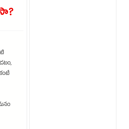
సా?
టి
వాడటం,
 కంటే
ి మనం