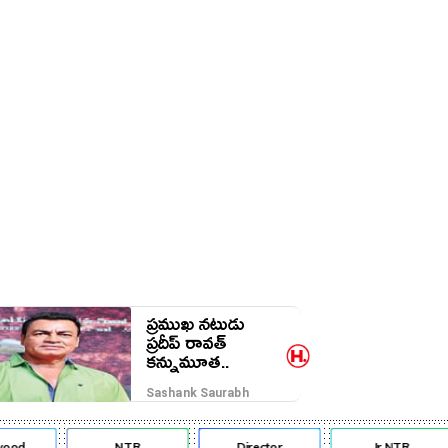
ప్రముఖ నటుడు
ప్రదీప్ రావత్
కన్నుమూత..
Sashank Saurabh
od
NTR
Director
Jr NTR