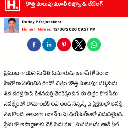
కొత్త మలుపు మూవీ రివ్యూ & రేటింగ్
Reddy P Rajasekhar
12/06/2026 09:21 PM
Home
Movies
ప్రముఖ
గాయని
సునీత కుమారుడు
ఆకాష్
గోపరాజు
హీరోగా నటించిన‌ రెండో చిత్రం ‘కొత్త మలుపు’. దర్శకుడు
శివ
వరప్రసాద్ కేశనకుర్తి తెరకెక్కించిన ఈ చిత్రం కోనసీమ
నేపథ్యంలో
రొమాంటిక్
లవ్
అండ్ సస్పెన్స్ పై ప్రేక్షకుల్లో ఆసక్తి
నెలకొంది. తాజాగా (జూన్ 12న) థియేట‌ర్‌ల‌లో విడుద‌లైంది.
ప్రేమలో అపార్థాలకు
చెక్
పెడుతూ... మనసులను తాకే ఫీల్