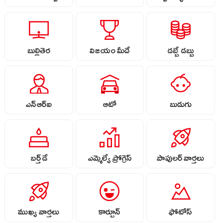
బుల్లితెర
విజయం మీదే
డబ్బే డబ్బు
ఎన్ఆర్ఐ
ఆటో
బుడుగు
బర్త్ డే
ఎమ్మెల్యే ప్రోగ్రెస్
పాపులర్ వార్తలు
ముఖ్య వార్తలు
కార్టూన్
ఫోటోస్