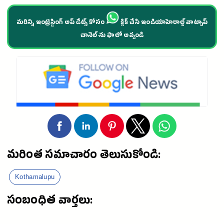
మరిన్ని ఇంట్రెస్టింగ్ అప్ డేట్స్ కోసం
క్లిక్ చేసి ఇండియాహెరాల్డ్ వాట్సాప్
చానెల్·ను ఫాలో అవ్వండి
మరింత సమాచారం తెలుసుకోండి:
Kothamalupu
సంబంధిత వార్తలు: