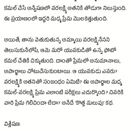
కమల్ చేసే అన్వేషణలో వరలక్ష్మి అతనికి తోడుగా నిలుస్తుంది.
ఈ ప్రయాణంలో ఇద్దరి మధ్య
ప్రేమ
మొలకెత్తుతుంది.
అయితే, తాను వెతుకుతున్న
అమ్మాయి
వరలక్ష్మినేనని
తెలుసుకునేలోపే, ఆమె మరో యువకుడితో ఉన్న ఫోటో
కమల్ చేతికి చిక్కుతుంది. దాంతో ప్రేమలో అనుమానాలు,
అపార్థాలు చోటుచేసుకుంటాయి. ఆ యువకుడు ఎవరు?
వరలక్ష్మికి అతనితో సంబంధం ఏమిటి? ఈ అపార్థాల మధ్య
కమల్-వరలక్ష్మి
ప్రేమ
ఎలాంటి పరీక్షలు ఎదుర్కొంది? చివరికి
వారి
ప్రేమ
గెలిచిందా లేదా? అనేదే 'కొత్త మలుపు' కథ.
విశ్లేషణ: