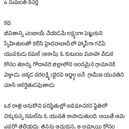
&
సుమంత్
కచర్ల
కథ:
జీవితాన్ని ఎంజాయ్ చేయడమే లక్ష్యంగా పెట్టుకుని
స్నేహితులతో కలిసి హైదరాబాద్‌లో హ్యాపీగా గడిపే
యువకుడు కమల్ (ఆకాష్). ఓ కుటుంబ వివాహ వేడుక
కోసం తూర్పు
గోదావరి
జిల్లాలోని అందమైన గ్రామానికి
వెళ్తాడు. అక్కడ వరలక్ష్మి (భైరవి ఆర్థ్యా) అనే గ్రామీణ యువతిని
చూసి ఆకర్షితుడవుతాడు.
ఒక రాత్రి అనుకోని పరిస్థితుల్లో అవమానకర స్థితిలో
చిక్కుకున్న కమల్‌ను ఓ యువతి కాపాడుతుంది. అయితే ఆమె
ఎవరో తెలియదు. తనను ఆదుకున్న ఆ
అమ్మాయి
కోసం