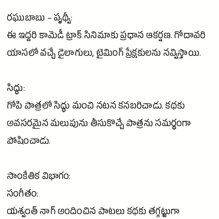
రఘుబాబు – పృథ్వీ:
ఈ ఇద్దరి
కామెడీ
ట్రాక్ సినిమాకు ప్రధాన ఆకర్షణ.
గోదావరి
యాసలో వచ్చే డైలాగులు, టైమింగ్ ప్రేక్షకులను నవ్విస్తాయి.
సిద్ధు:
గోపి పాత్రలో సిద్ధు మంచి నటన కనబరిచాడు. కథకు
అవసరమైన మలుపును తీసుకొచ్చే పాత్రను సమర్థంగా
పోషించాడు.
సాంకేతిక విభాగం:
సంగీతం:
యశ్వంత్ నాగ్ అందించిన పాటలు కథకు తగ్గట్టుగా