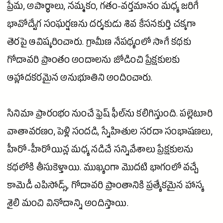
ప్రేమ, అపార్థాలు, నమ్మకం, గతం-వర్తమానం మధ్య జరిగే
భావోద్వేగ సంఘర్షణను దర్శకుడు
శివ
కేసనకుర్తి చక్కగా
తెరపై ఆవిష్కరించారు. గ్రామీణ నేపథ్యంలో సాగే కథకు
గోదావరి
ప్రాంతం అందాలను జోడించి ప్రేక్షకులకు
ఆహ్లాదకరమైన అనుభూతిని అందించారు.
సినిమా ప్రారంభం నుంచే ఫ్రెష్ ఫీల్‌ను కలిగిస్తుంది. పల్లెటూరి
వాతావరణం,
పెళ్లి
సందడి, స్నేహితుల సరదా సంభాషణలు,
హీరో-హీరోయిన్ల మధ్య నడిచే సన్నివేశాలు ప్రేక్షకులను
కథలోకి తీసుకెళ్తాయి. ముఖ్యంగా మొదటి భాగంలో వచ్చే
కామెడీ
ఎపిసోడ్స్,
గోదావరి
ప్రాంతానికి ప్రత్యేకమైన హాస్య
శైలి మంచి వినోదాన్ని అందిస్తాయి.