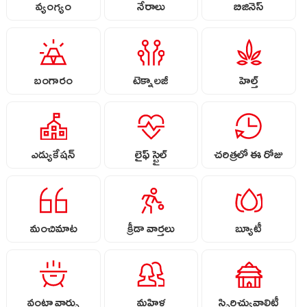
వ్యంగ్యం
నేరాలు
బిజినెస్
బంగారం
టెక్నాలజీ
హెల్త్
ఎడ్యుకేషన్
లైఫ్ స్టైల్
చరిత్రలో ఈ రోజు
మంచిమాట
క్రీడా వార్తలు
బ్యూటీ
వంటా వార్పు
మహిళ
స్పిరిచ్యువాలిటీ