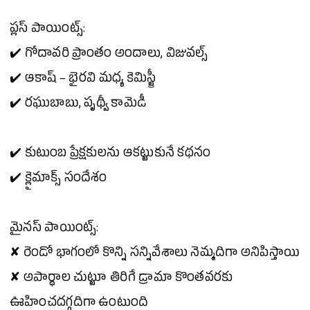
ప్లస్ పాయింట్స్:
✔️
గోదావరి
ప్రాంతం అందాలు, విజువల్స్
✔️
ఆకాష్
– భైరవి మధ్య కెమిస్ట్రీ
✔️ రఘుబాబు,
పృథ్వీ
కామెడీ
✔️ కుటుంబ ప్రేక్షకులను ఆకట్టుకునే కథనం
✔️ క్లైమాక్స్ సందేశం
మైనస్ పాయింట్స్:
✘ రెండో భాగంలో కొన్ని సన్నివేశాలు నెమ్మదిగా అనిపిస్తాయి
✘ అపార్థాల చుట్టూ తిరిగే డ్రామా కొంతవరకు
ఊహించదగ్గదిగా ఉంటుంది