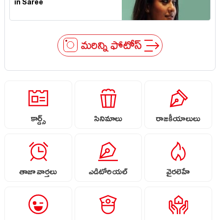
in Saree
మరిన్ని ఫోటోస్
కార్డ్స్
సినిమాలు
రాజకీయాలులు
తాజా వార్తలు
ఎడిటోరియల్
వైరలెహే