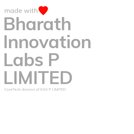
made with
Bharath
Innovation
Labs P
LIMITED
CoreTech division of KGV P LIMITED