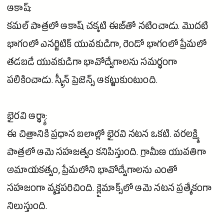
ఆకాష్:
కమల్ పాత్రలో
ఆకాష్
చక్కటి ఈజ్‌తో నటించాడు. మొదటి
భాగంలో ఎనర్జిటిక్ యువకుడిగా, రెండో భాగంలో ప్రేమలో
తడబడే యువకుడిగా భావోద్వేగాలను సమర్థంగా
పలికించాడు. స్క్రీన్ ప్రెజెన్స్ ఆకట్టుకుంటుంది.
భైరవి ఆర్థ్యా:
ఈ చిత్రానికి ప్రధాన బలాల్లో భైరవి నటన ఒకటి. వరలక్ష్మి
పాత్రలో ఆమె సహజత్వం కనిపిస్తుంది. గ్రామీణ యువతిగా
అమాయకత్వం, ప్రేమలోని భావోద్వేగాలను ఎంతో
సహజంగా వ్యక్తపరిచింది. క్లైమాక్స్‌లో ఆమె నటన ప్రత్యేకంగా
నిలుస్తుంది.