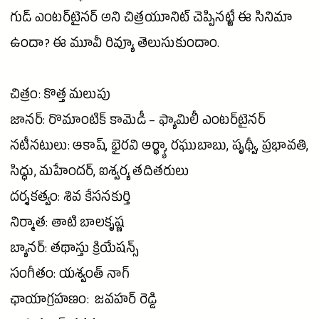
గుడ్ ఎంటర్‌టైనర్ అని చిత్ర‌యూనిట్ చెప్పిన‌ట్టే ఈ
సినిమా
ఉందా? ఈ
మూవీ
రివ్యూ తెలుసుకుందాం.
చిత్రం: కొత్త మలుపు
జానర్:
రొమాంటిక్
కామెడీ
– ఫ్యామిలీ ఎంటర్‌టైనర్
నటీనటులు:
ఆకాష్
, భైరవి ఆర్థ్యా, రఘుబాబు,
పృథ్వీ
, ప్రభావతి,
సిద్ధు, మహేందర్,
ఐశ్వర్య
తదితరులు
దర్శకత్వం:
శివ
కేసనకుర్తి
నిర్మాత: తాటి బాలకృష్ణ
బ్యానర్: తథాస్తు క్రియేషన్స్
సంగీతం: యశ్వంత్ నాగ్
ఛాయాగ్రహణం: జవహర్ రెడ్డి