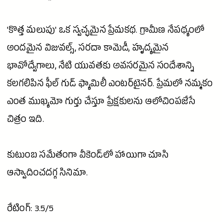
'కొత్త మలుపు' ఒక స్వచ్ఛమైన ప్రేమకథ. గ్రామీణ నేపథ్యంలో
అందమైన విజువల్స్, సరదా
కామెడీ
, హృద్యమైన
భావోద్వేగాలు, నేటి యువతకు అవసరమైన సందేశాన్ని
కలగలిపిన ఫీల్ గుడ్ ఫ్యామిలీ ఎంటర్‌టైనర్. ప్రేమలో నమ్మకం
ఎంత ముఖ్యమో గుర్తు చేస్తూ ప్రేక్షకులను ఆలోచింపజేసే
చిత్రం ఇది.
కుటుంబ సమేతంగా వీకెండ్‌లో హాయిగా చూసి
ఆస్వాదించదగ్గ సినిమా.
రేటింగ్: 3.5/5