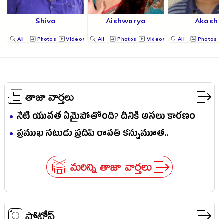
Shiva
Aishwarya
Akash
All
Photos
Videos
All
Photos
Videos
All
Photos
తాజా వార్తలు
నేటి యువత ఏమైపోతోంది? దీనికి అసలు కారణం
ఎవరు?
ప్రముఖ నటుడు ప్రదీప్ రావత్ కన్నుమూత..
మరిన్ని తాజా వార్తలు
ఫోటోస్