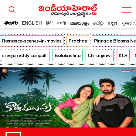
సామాన్యుడి వార్తాప్రస్థానం
తెలుగు
ENGLISH
हिंदी
বাঙ্গালী
മലയാളം
தமிழ்
ಕನ್ನಡ
ગુજરાત
Romance-scenes-in-movies
Prabhas
Pinnacle Blooms N
sreeja reddy saripalli
Balakrishna
Chiranjeevi
KCR