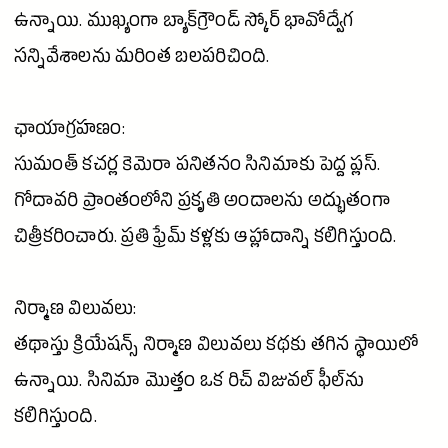
ఉన్నాయి. ముఖ్యంగా బ్యాక్‌గ్రౌండ్ స్కోర్ భావోద్వేగ
సన్నివేశాలను మరింత బలపరిచింది.
ఛాయాగ్రహణం:
సుమంత్ కచర్ల కెమెరా పనితనం సినిమాకు పెద్ద ప్లస్.
గోదావరి
ప్రాంతంలోని
ప్రకృతి
అందాలను అద్భుతంగా
చిత్రీకరించారు. ప్రతి ఫ్రేమ్ కళ్లకు ఆహ్లాదాన్ని కలిగిస్తుంది.
నిర్మాణ విలువలు:
తథాస్తు క్రియేషన్స్ నిర్మాణ విలువలు కథకు తగిన స్థాయిలో
ఉన్నాయి.
సినిమా
మొత్తం ఒక రిచ్ విజువల్ ఫీల్‌ను
కలిగిస్తుంది.