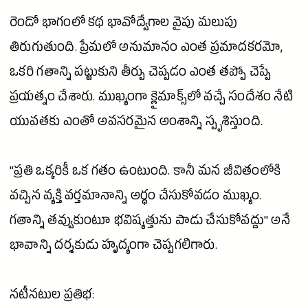
రెండో భాగంలో కథ భావోద్వేగాల వైపు మలుపు
తిరుగుతుంది. ప్రేమలో అనుమానం ఎంత ప్రమాదకరమో,
ఒకరి గతాన్ని పట్టుకుని తీర్పు చెప్పడం ఎంత తప్పో చెప్పే
ప్రయత్నం చేశారు. ముఖ్యంగా క్లైమాక్స్‌లో వచ్చే సందేశం నేటి
యువతకు ఎంతో అవసరమైన అంశాన్ని స్పృశిస్తుంది.
"ప్రతి ఒక్కరికీ ఒక గతం ఉంటుంది. కానీ మన జీవితంలోకి
వచ్చిన వ్యక్తి వర్తమానాన్ని అర్థం చేసుకోవడం ముఖ్యం.
గతాన్ని తవ్వుకుంటూ భవిష్యత్తును పాడు చేసుకోవద్దు" అనే
భావాన్ని దర్శకుడు హృద్యంగా చెప్పగలిగారు.
నటీనటుల ప్రతిభ: