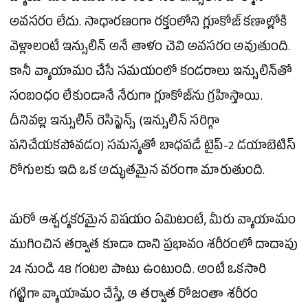
అవసరం లేదు. సాధారణంగా రక్తంలోని గ్లూకోజ్ కణాల్లోకి
వెళ్లాలంటే
ఇన్సులిన్
అనే తాళం చెవి అవసరం అవుతుంది.
కానీ వ్యాయామం చేసే సమయంలో కండరాలు ఇన్సులిన్‌తో
సంబంధం లేకుండానే నేరుగా గ్లూకోజ్‌ను గ్రహిస్తాయి.
దీనివల్ల
ఇన్సులిన్
రెసిస్టెన్స్ (ఇన్సులిన్ సరిగ్గా
పనిచేయకపోవడం) సమస్యతో బాధపడే టైప్-2
డయాబెటిస్
రోగులకు ఇది ఒక అద్భుతమైన వరంగా మారుతుంది.
మరో ఆశ్చర్యకరమైన విషయం ఏమిటంటే, మీరు వ్యాయామం
ముగించిన తర్వాత కూడా దాని ప్రభావం శరీరంలో దాదాపు
24 నుండి 48 గంటల పాటు ఉంటుంది. అంటే ఒకసారి
గట్టిగా వ్యాయామం చేస్తే, ఆ తర్వాత రోజంతా శరీరం