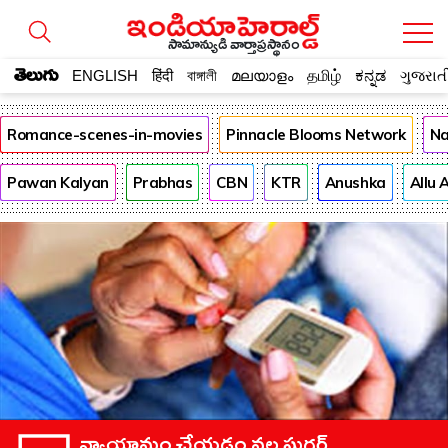
సామాన్యుడి వార్తాప్రస్థానం
తెలుగు
ENGLISH
हिंदी
বাঙ্গালী
മലയാളം
தமிழ்
ಕನ್ನಡ
ગુજરાત
Romance-scenes-in-movies
Pinnacle Blooms Network
Na
Pawan Kalyan
Prabhas
CBN
KTR
Anushka
Allu 