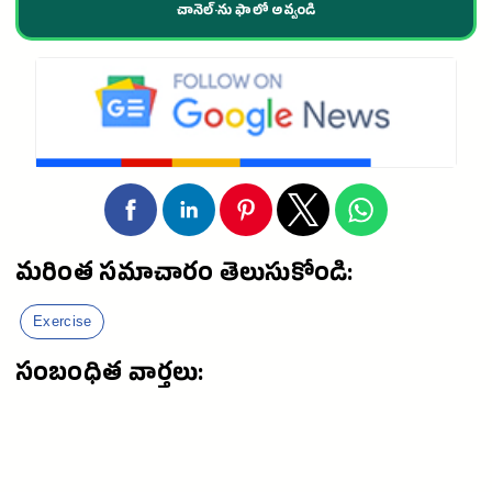
చానెల్·ను ఫాలో అవ్వండి
మరింత సమాచారం తెలుసుకోండి:
Exercise
సంబంధిత వార్తలు: