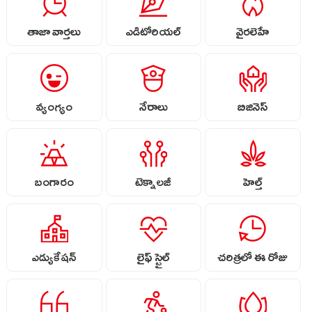
తాజా వార్తలు
ఎడిటోరియల్
వైరలెహే
వ్యంగ్యం
నేరాలు
బిజినెస్
బంగారం
టెక్నాలజీ
హెల్త్
ఎడ్యుకేషన్
లైఫ్ స్టైల్
చరిత్రలో ఈ రోజు