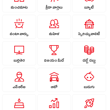
మంచిమాట
క్రీడా వార్తలు
బ్యూటీ
వంటా వార్పు
మహిళ
స్పిరిచ్యువాలిటీ
బుల్లితెర
విజయం మీదే
డబ్బే డబ్బు
ఎన్ఆర్ఐ
ఆటో
బుడుగు