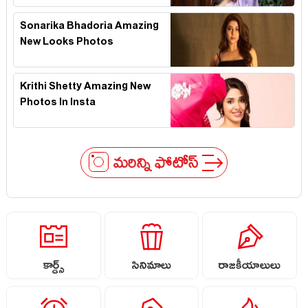
Sonarika Bhadoria Amazing
New Looks Photos
Krithi Shetty Amazing New
Photos In Insta
మరిన్ని ఫోటోస్
కార్డ్స్
సినిమాలు
రాజకీయాలులు