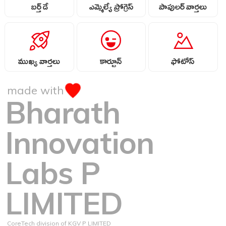
బర్త్ డే
ఎమ్మెల్యే ప్రోగ్రెస్
పాపులర్ వార్తలు
ముఖ్య వార్తలు
కార్టూన్
ఫోటోస్
made with
Bharath
Innovation
Labs P
LIMITED
CoreTech division of KGV P LIMITED