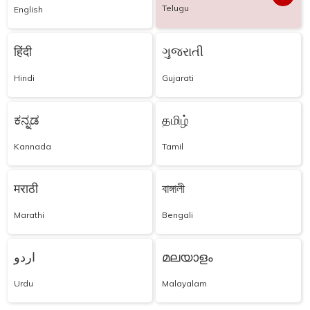
Telugu
English
हिंदी
ગુજરાતી
Hindi
Gujarati
ಕನ್ನಡ
தமிழ்
Kannada
Tamil
मराठी
বাঙ্গালী
Marathi
Bengali
اردو
മലയാളം
Urdu
Malayalam