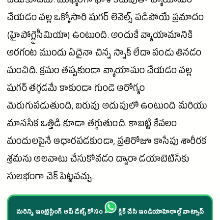
చేయకూడదు. ముఖ్యంగా ఖాళీ కడుపుతో వ్యాయామం
చేయడం వల్ల ఒక్కోసారి
షుగర్
లెవెల్స్ పడిపోయే ప్రమాదం
(హైపోగ్లైసీమియా) ఉంటుంది. అందుకే వ్యాయామానికి
అరగంట ముందు ఏదైనా చిన్న స్నాక్ లేదా పండు తినడం
మంచిది. క్రమం తప్పకుండా వ్యాయామం చేయడం వల్ల
షుగర్
తగ్గడమే కాకుండా
గుండె
ఆరోగ్యం
మెరుగుపడుతుంది, బరువు అదుపులో ఉంటుంది మరియు
మానసిక ఒత్తిడి కూడా తగ్గుతుంది. కాబట్టి కేవలం
మందులపైనే ఆధారపడకుండా, ప్రతిరోజూ కాసేపు శారీరక
శ్రమను అలవాటు చేసుకోవడం ద్వారా డయాబెటిస్‌కు
సులభంగా
చెక్
పెట్టవచ్చు.
మరిన్ని ఇంట్రెస్టింగ్ అప్ డేట్స్ కోసం
క్లిక్ చేసి ఇండియాహెరాల్డ్ వాట్సాప్