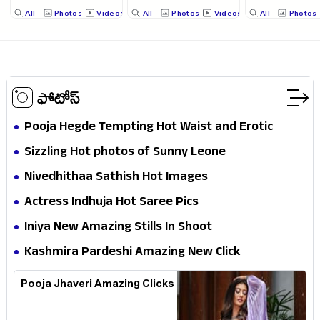
All
Photos
Videos
All
Photos
Videos
All
Photos
ఫోటోస్
Pooja Hegde Tempting Hot Waist and Erotic
Expression in Black Saree
Sizzling Hot photos of Sunny Leone
Nivedhithaa Sathish Hot Images
Actress Indhuja Hot Saree Pics
Iniya New Amazing Stills In Shoot
Kashmira Pardeshi Amazing New Click
Pooja Jhaveri Amazing Clicks