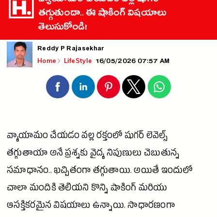
వ్యాయామం చేయడం వల్ల షుగర్
తగ్గుతుందా.. ఈ షాకింగ్ విషయాలు
తెలుసుకోండి!
Reddy P Rajasekhar
16/05/2026 07:57 AM
Home
LifeStyle
వ్యాయామం చేయడం వల్ల రక్తంలో
షుగర్
లెవెల్స్
తగ్గుతాయా అనే ప్రశ్నకు వైద్య నిపుణులు చెబుతున్న
సమాధానం.. ఖచ్చితంగా తగ్గుతాయి. అయితే ఇందులో
చాలా మందికి తెలియని కొన్ని షాకింగ్ మరియు
ఆసక్తికరమైన విషయాలు ఉన్నాయి. సాధారణంగా