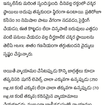
ఇన్సులిన్‌కు మరింత స్పందిస్తుంది. దీనివల్ల రక్తంలో చక్కెర
స్థాయిలు అదుపు తప్పకుండా స్థిరంగా ఉంటాయి. ప్రతిరోజూ
కనీసం 30 నిమిషాల పాటు వేగంగా నడవడం, సైక్లింగ్
చేయడం, ఈత కొట్టడం లేదా చిన్నపాటి బరువులు ఎత్తడం
వంటి పనులు చేయడం వల్ల దీర్ఘకాలిక చక్కెర స్థాయిలను
తెలిపే HbA1c శాతం గణనీయంగా తగ్గుతుందని వైద్యులు
స్పష్టం చేస్తున్నారు.
అయితే వ్యాయామం చేసేటప్పుడు కొన్ని జాగ్రత్తలు కూడా
తప్పనిసరి.
షుగర్
లెవెల్స్ చాలా ఎక్కువగా ఉన్నప్పుడు (250
mg/dl కంటే ఎక్కువ) లేదా చాలా తక్కువగా ఉన్నప్పుడు (70
mg/dl కంటే తక్కువ) కఠినమైన వ్యాయామాలు