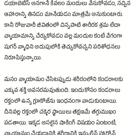
డయాబెటిస్
అనగానే కేవలం మందులు వేసుకోవడం, నచ్చిన
ఆహారాన్ని తినడం మానేయడం మాత్రమే అనుకుంటారు.
కానీ రోజువారీ జీవితంలో చిన్నపాటి శారీరక శ్రమ లేదా
వ్యాయామాన్ని చేర్చుకోవడం వల్ల
మందుల
కంటే వేగంగా
షుగర్
వ్యాధిని అదుపులోకి తెచ్చుకోవచ్చని పరిశోధనలు
నిరూపిస్తున్నాయి.
మనం వ్యాయామం చేసేటప్పుడు శరీరంలోని కండరాలకు
ఎక్కువ
శక్తి
అవసరమవుతుంది. ఇందుకోసం కండరాలు
రక్తంలో ఉన్న గ్లూకోజ్‌ను ఇంధనంగా వాడుకుంటాయి.
దీనివల్ల రక్తంలో చక్కెర స్థాయిలు తక్షణమే తగ్గుముఖం
పడతాయి. ఇక్కడ అసలైన షాకింగ్ విషయం ఏంటంటే,
వ్యాయామం చేయడానికి శరీరానికి
ఇన్సులిన్
హార్మోన్