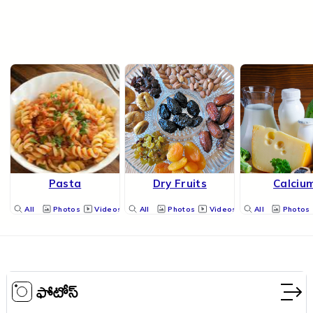
Pasta
Dry Fruits
Calciu
All
Photos
Videos
All
Photos
Videos
All
Photos
ఫోటోస్