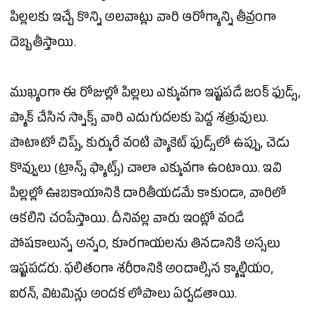
పిల్లలకు ఇచ్చే కొన్ని అలవాట్లు వారి ఆరోగ్యాన్ని తీవ్రంగా
దెబ్బతీస్తాయి.
ముఖ్యంగా
ఈ రోజుల్లో
పిల్లలు ఎక్కువగా ఇష్టపడే జంక్ ఫుడ్స్,
ప్యాక్ చేసిన స్నాక్స్ వారి ఎదుగుదలకు పెద్ద శత్రువులు.
పొటాటో చిప్స్, కుర్కురే వంటి ప్యాకెట్ ఫుడ్స్‌లో ఉప్పు, చెడు
కొవ్వులు (ట్రాన్స్ ఫ్యాట్స్) చాలా ఎక్కువగా ఉంటాయి. ఇవి
పిల్లల్లో ఊబకాయానికి దారితీయడమే కాకుండా, వారిలో
ఆకలిని చంపేస్తాయి. దీనివల్ల వారు ఇంట్లో వండే
పోషకాలున్న అన్నం, కూరగాయలను తినడానికి అస్సలు
ఇష్టపడరు. ఫలితంగా శరీరానికి అందాల్సిన క్యాల్షియం,
ఐరన్, విటమిన్లు అందక లోపాలు ఏర్పడతాయి.