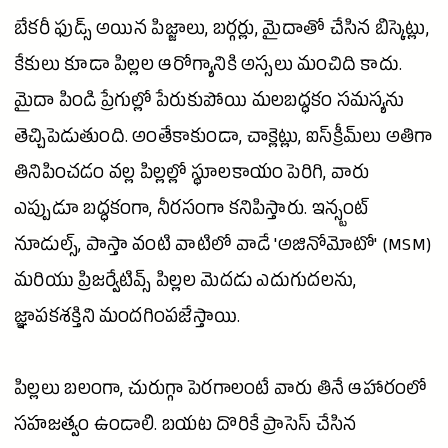
బేకరీ ఫుడ్స్ అయిన పిజ్జాలు, బర్గర్లు, మైదాతో చేసిన బిస్కెట్లు,
కేకులు కూడా పిల్లల ఆరోగ్యానికి అస్సలు మంచిది కాదు.
మైదా పిండి ప్రేగుల్లో పేరుకుపోయి మలబద్ధకం సమస్యను
తెచ్చిపెడుతుంది. అంతేకాకుండా, చాక్లెట్లు, ఐస్‌క్రీమ్‌లు అతిగా
తినిపించడం వల్ల పిల్లల్లో స్థూలకాయం పెరిగి, వారు
ఎప్పుడూ బద్ధకంగా, నీరసంగా కనిపిస్తారు. ఇన్స్టంట్
నూడుల్స్,
పాస్తా
వంటి వాటిలో వాడే 'అజినోమోటో' (MSM)
మరియు ప్రిజర్వేటివ్స్ పిల్లల మెదడు ఎదుగుదలను,
జ్ఞాపకశక్తిని మందగింపజేస్తాయి.
పిల్లలు బలంగా, చురుగ్గా పెరగాలంటే వారు తినే ఆహారంలో
సహజత్వం ఉండాలి. బయట దొరికే ప్రాసెస్ చేసిన