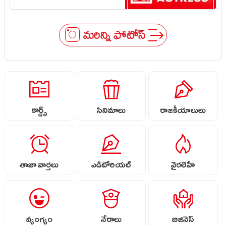
మరిన్ని ఫోటోస్
కార్డ్స్
సినిమాలు
రాజకీయాలులు
తాజా వార్తలు
ఎడిటోరియల్
వైరలెహే
వ్యంగ్యం
నేరాలు
బిజినెస్