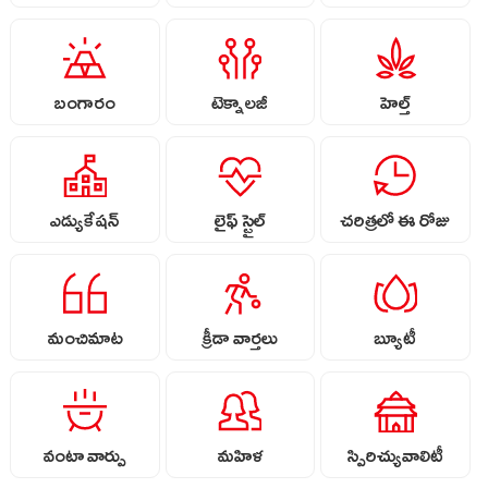
బంగారం
టెక్నాలజీ
హెల్త్
ఎడ్యుకేషన్
లైఫ్ స్టైల్
చరిత్రలో ఈ రోజు
మంచిమాట
క్రీడా వార్తలు
బ్యూటీ
వంటా వార్పు
మహిళ
స్పిరిచ్యువాలిటీ