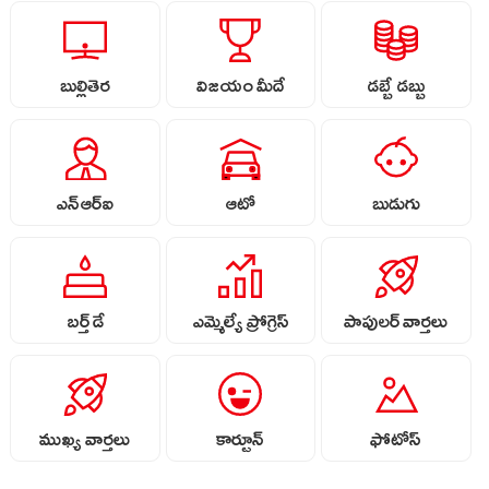
బుల్లితెర
విజయం మీదే
డబ్బే డబ్బు
ఎన్ఆర్ఐ
ఆటో
బుడుగు
బర్త్ డే
ఎమ్మెల్యే ప్రోగ్రెస్
పాపులర్ వార్తలు
ముఖ్య వార్తలు
కార్టూన్
ఫోటోస్