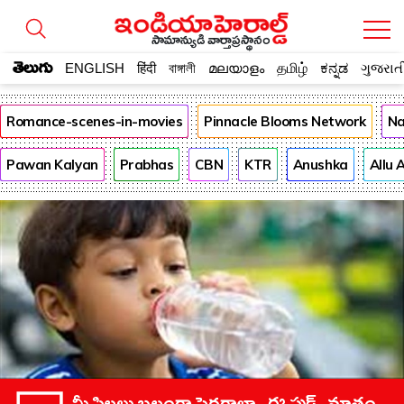
సామాన్యుడి వార్తాప్రస్థానం
తెలుగు
ENGLISH
हिंदी
বাঙ্গালী
മലയാളം
தமிழ்
ಕನ್ನಡ
ગુજરાત
Romance-scenes-in-movies
Pinnacle Blooms Network
Na
Pawan Kalyan
Prabhas
CBN
KTR
Anushka
Allu 