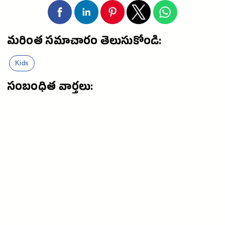
మరింత సమాచారం తెలుసుకోండి:
Kids
సంబంధిత వార్తలు: