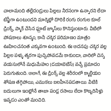
చాలామంది తల్లిదండ్రులు పిల్లలు నీరసంగా ఉన్నారని లేదా
టేస్టీగా ఉంటుందని మార్కెట్లో దొరికే రంగు రంగుల కూల్
డ్రింక్స్, ప్యాక్ చేసిన
ఫ్రూట్
జ్యూస్‌లు కొనిస్తుంటారు. వీటిలో
పోషకాలు శూన్యం, కానీ చక్కెర పరిమాణం మాత్రం
ఊహించనంత ఎక్కువగా ఉంటుంది. ఈ అదనపు చక్కెర వల్ల
పిల్లల పళ్ళు త్వరగా పుచ్చిపోవడమే కాకుండా, వారిలో చిన్న
వయసులోనే మధుమేహం (డయాబెటిస్) వచ్చే ప్రమాదం
పెరుగుతుంది. అలాగే, ఈ డ్రింక్స్ వల్ల శరీరంలో క్యాల్షియం
శోషణ తగ్గిపోయి, ఎముకలు బలహీనపడతాయి. వీటికి
బదులుగా ఇంట్లోనే తాజా పండ్ల రసాలు లేదా కొబ్బరినీళ్లు
ఇవ్వడం ఎంతో మంచిది.