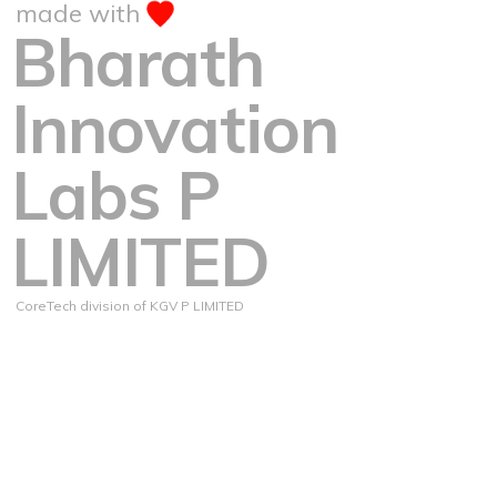
made with
Bharath
Innovation
Labs P
LIMITED
CoreTech division of KGV P LIMITED