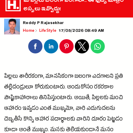
మీ పిల్లలు బలంగా పెరగాలా.. ఈ ఫుడ్స్ మాత్రం
అస్సలు ఇవ్వొద్దు!
Reddy P Rajasekhar
17/05/2026 08:49 AM
Home
LifeStyle
పిల్లలు శారీరకంగా, మానసికంగా బలంగా ఎదగాలని ప్రతి
తల్లిదండ్రులూ కోరుకుంటారు. అందుకోసం రకరకాల
పౌష్టికాహారాలు తినిపిస్తుంటారు. అయితే, పిల్లలకు మంచి
ఆహారం ఇవ్వడం ఎంత ముఖ్యమో, వారి ఎదుగుదలను
దెబ్బతీసే కొన్ని ఆహార పదార్థాలకు వారిని దూరం పెట్టడం
కూడా అంతే ముఖ్యం. మనకు తెలియకుండానే మనం