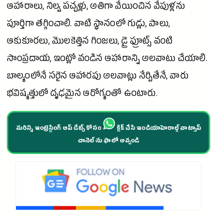
ఆహారాలు, నిల్వ పచ్చళ్లు, అతిగా వేయించిన వేపుళ్లను
పూర్తిగా తగ్గించాలి. వాటి స్థానంలో గుడ్లు, పాలు,
ఆకుకూరలు, మొలకెత్తిన గింజలు, డ్రై ఫ్రూట్స్ వంటి
సాంప్రదాయ, ఇంట్లో వండిన ఆహారాన్ని అలవాటు చేయాలి.
బాల్యంలోనే సరైన ఆహారపు అలవాట్లు నేర్పితేనే, వారు
భవిష్యత్తులో దృఢమైన ఆరోగ్యంతో ఉంటారు.
మరిన్ని ఇంట్రెస్టింగ్ అప్ డేట్స్ కోసం
క్లిక్ చేసి ఇండియాహెరాల్డ్ వాట్సాప్
చానెల్·ను ఫాలో అవ్వండి