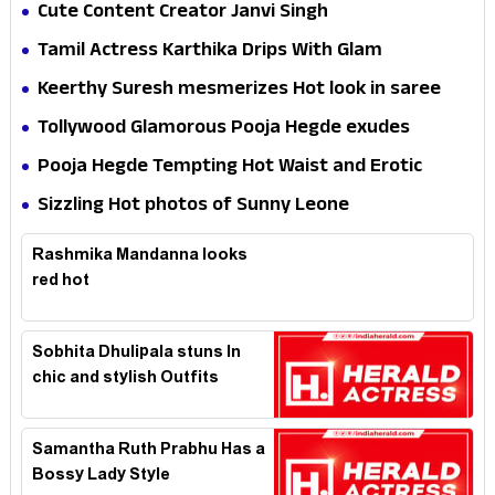
Cute Content Creator Janvi Singh
Tamil Actress Karthika Drips With Glam
Keerthy Suresh mesmerizes Hot look in saree
Tollywood Glamorous Pooja Hegde exudes
Hotness
Pooja Hegde Tempting Hot Waist and Erotic
Expression in Black Saree
Sizzling Hot photos of Sunny Leone
Rashmika Mandanna looks
red hot
Sobhita Dhulipala stuns In
chic and stylish Outfits
Samantha Ruth Prabhu Has a
Bossy Lady Style