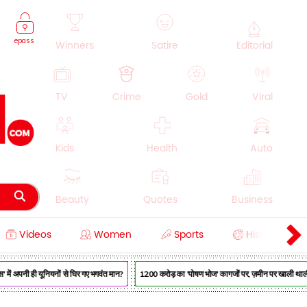
epass
Winners
Satire
Editorial
TV
Crime
Gold
Viral
Kids
Health
Auto
Beauty
Quotes
Business
Videos
Women
Sports
History
Cooking
Education
Lifestyle
में अपनी ही यूनियनों से घिर गए भगवंत मान?
₹1200 करोड़ का 'पोषण भोज' कागजों पर, ज़मीन पर खाली थाली —