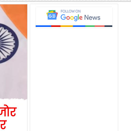
जोर
र