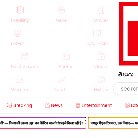
Breaking
News
Movies
Latest
Editor Picks
Most Viewed
Photos
Videos
తెలుగు
Women
Sports
History
Breaking
News
Entertainment
Lat
Money
NRI
Crime
Beauty
' — विपक्ष की एकता BJP का नैरेटिव बदलने से पहले बिखर रही है?
जयपुर में एक रिशफल, एक विवाद — भजनलाल 