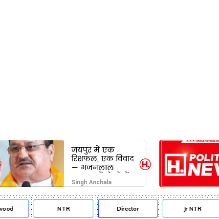
जयपुर में एक
रिशफल, एक विवाद
— भजनलाल
सरकार में दो खेमों
Singh Anchala
की जंग अब छुपेगी
कैसे?
ood
NTR
Director
Jr NTR