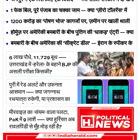
जयपुर में एक रिशफल, एक विवाद — भजनलाल सरकार में दो खेमों
की जंग अब छुपेगी कैसे?
1 फेक बिल, पूरे पंजाब का चक्का जाम — क्या 'ज़ीरो टॉलरेंस' में
अपनी ही यूनियनों से घिर गए भगवंत मान?
₹1200 करोड़ का 'पोषण भोज' कागजों पर, ज़मीन पर खाली थाली
— MP के बच्चों का निवाला कौन निगल रहा है?
होर्मुज़ पर अमेरिकी बमबारी के बीच पुतिन की 'धाकड़' एंट्री — क्या
ट्रंप-ईरान की जंग अब महायुद्ध बनेगी?
बमबारी के बीच अमेरिका की 'सीक्रेट डील' — ईरान के स्पीकर के
खुलासे ने असली खेल बेनक़ाब किया?
6 लाख पौधे, 11,729 बूथ —
उत्तराखंड में 'हरेला' के बहाने BJP की
असली परीक्षा किसकी?
पुरी में रेड अलर्ट और उफनता
आसमान — क्या जगन्नाथ
रथयात्रा रुकेगी, या प्रशासन का
'प्लान बी' चलेगा?
मीरवाइज़ का 'संयम' वाला पलटा,
PoK में 9 लाशें — क्या हुर्रियत अब
रावलपिंडी से मुँह मोड़ रही है?