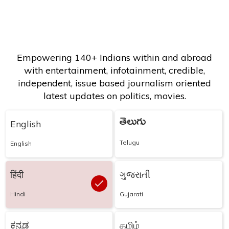
Empowering 140+ Indians within and abroad
with entertainment, infotainment, credible,
independent, issue based journalism oriented
latest updates on politics, movies.
తెలుగు
English
Telugu
English
हिंदी
ગુજરાતી
Hindi
Gujarati
ಕನ್ನಡ
தமிழ்