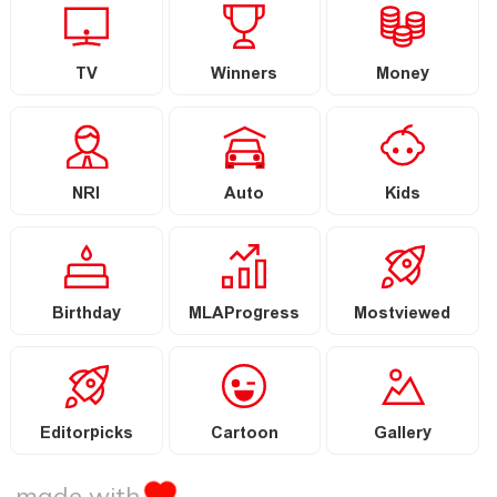
TV
Winners
Money
NRI
Auto
Kids
Birthday
MLAProgress
Mostviewed
Editorpicks
Cartoon
Gallery
made with