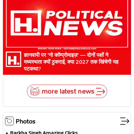
ज्ञानवापी पर 'नो कॉम्प्रोमाइज़' — दोनों पक्षों ने
मध्यस्थता क्यों ठुकराई, क्या 2027 तक खिंचेगी यह
पटकथा?
more latest news
Photos
Barkha Singh Amazing Clicks