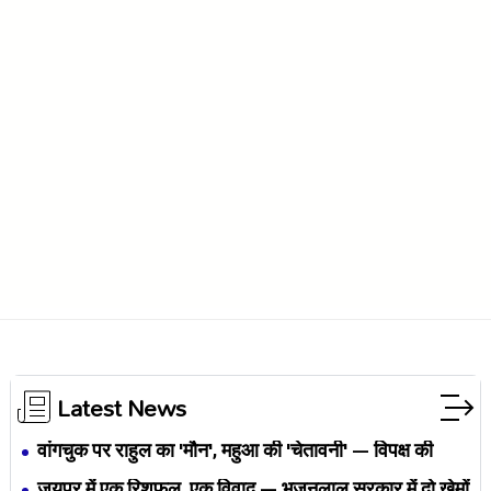
Latest News
वांगचुक पर राहुल का 'मौन', महुआ की 'चेतावनी' — विपक्ष की
एकता BJP का नैरेटिव बदलने से पहले बिखर रही है?