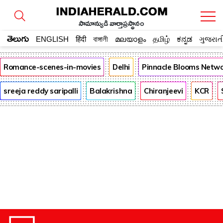
సామాన్యుడి వార్తాప్రస్థానం
తెలుగు
ENGLISH
हिंदी
বাঙ্গালী
മലയാളം
தமிழ்
ಕನ್ನಡ
ગુજરાત
Romance-scenes-in-movies
Delhi
Pinnacle Blooms Netw
sreeja reddy saripalli
Balakrishna
Chiranjeevi
KCR