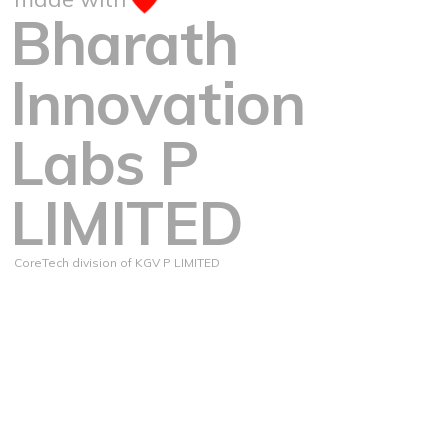
Bharath
Innovation
Labs P
LIMITED
CoreTech division of KGV P LIMITED