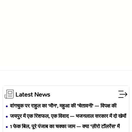
Latest News
वांगचुक पर राहुल का 'मौन', महुआ की 'चेतावनी' — विपक्ष की
एकता BJP का नैरेटिव बदलने से पहले बिखर रही है?
जयपुर में एक रिशफल, एक विवाद — भजनलाल सरकार में दो खेमों
की जंग अब छुपेगी कैसे?
1 फेक बिल, पूरे पंजाब का चक्का जाम — क्या 'ज़ीरो टॉलरेंस' में