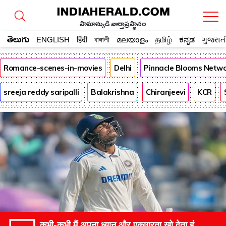
సామాన్యుడి వార్తాప్రస్థానం
తెలుగు
ENGLISH
हिंदी
বাঙ্গালী
മലയാളം
தமிழ்
ಕನ್ನಡ
ગુજરાત
Romance-scenes-in-movies
Delhi
Pinnacle Blooms Netw
sreeja reddy saripalli
Balakrishna
Chiranjeevi
KCR
कभी-कभी मैं अपना ध्यान और एकाग्रता खो देता हूं,