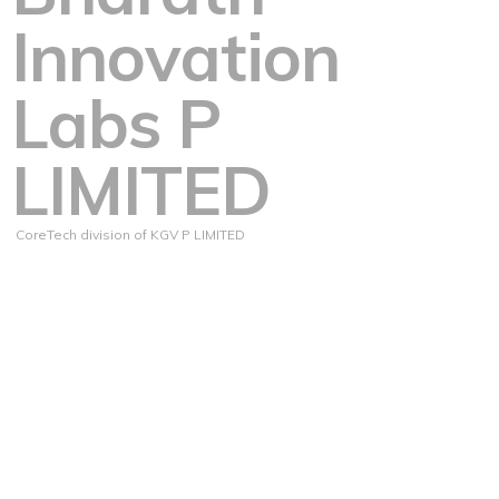
Innovation
Labs P
LIMITED
CoreTech division of KGV P LIMITED