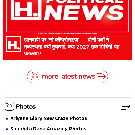
ज्ञानवापी पर 'नो कॉम्प्रोमाइज़' — दोनों पक्षों ने
मध्यस्थता क्यों ठुकराई, क्या 2027 तक खिंचेगी यह
पटकथा?
more latest news
Photos
Ariyana Glory New Crazy Photos
Shobhita Rana Amazing Photos