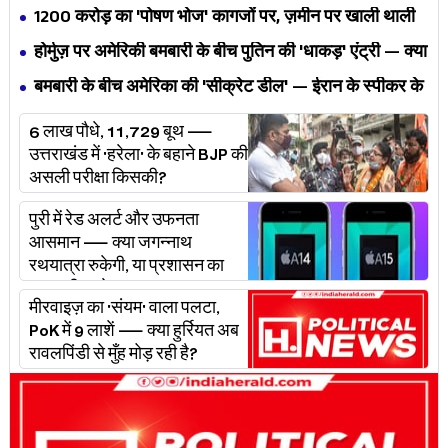
अपनी ही यूनियनों से घिर गए भगवंत मान?
₹1200 करोड़ का 'पोषण भोज' कागजों पर, ज़मीन पर खाली थाली
— MP के बच्चों का निवाला कौन निगल रहा है?
होर्मुज़ पर अमेरिकी बमबारी के बीच पुतिन की 'धाकड़' एंट्री — क्या
ट्रंप-ईरान की जंग अब महायुद्ध बनेगी?
बमबारी के बीच अमेरिका की 'सीक्रेट डील' — ईरान के स्पीकर के
खुलासे ने असली खेल बेनक़ाब किया?
6 लाख पौधे, 11,729 बूथ —
उत्तराखंड में 'हरेला' के बहाने BJP की
असली परीक्षा किसकी?
पुरी में रेड अलर्ट और उफनता
आसमान — क्या जगन्नाथ
रथयात्रा रुकेगी, या प्रशासन का
'प्लान बी' चलेगा?
मीरवाइज़ का 'संयम' वाला पलटा,
PoK में 9 लाशें — क्या हुर्रियत अब
रावलपिंडी से मुँह मोड़ रही है?