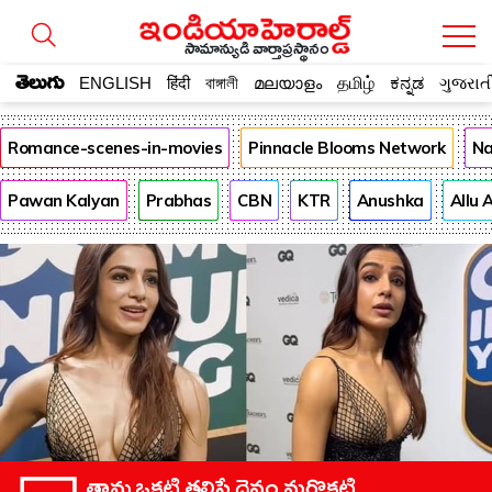
సామాన్యుడి వార్తాప్రస్థానం
తెలుగు
ENGLISH
हिंदी
বাঙ্গালী
മലയാളം
தமிழ்
ಕನ್ನಡ
ગુજરાત
Romance-scenes-in-movies
Pinnacle Blooms Network
Na
Pawan Kalyan
Prabhas
CBN
KTR
Anushka
Allu 