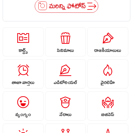
మరిన్ని ఫోటోస్
కార్డ్స్
సినిమాలు
రాజకీయాలులు
తాజా వార్తలు
ఎడిటోరియల్
వైరలెహే
వ్యంగ్యం
నేరాలు
బిజినెస్