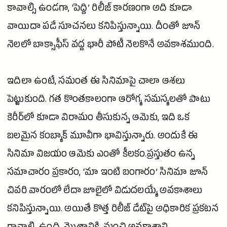
కావాల్సి ఉండగా, ‘పెద్ది’ రిలీజ్ కారణంగా అది కూడా
వాయిదా పడే సూచనలు కనిపిస్తున్నాయి. దీంతో
జూన్
నెలలో బాక్సాఫీస్ వద్ద భారీ పోటీ నెలకొనే అవకాశముంది.
ఇదిలా ఉంటే,
సమంత
ఈ సినిమాపై చాలా ఆశలు
పెట్టుకుంది. గత కొంతకాలంగా ఆరోగ్య సమస్యలతో పాటు
కెరీర్‌లో కూడా విరామం తీసుకున్న ఆమెకు, ఇది ఒక
బలమైన కంబ్యాక్ మూవీగా భావిస్తున్నారు. అందుకే ఈ
సినిమా
విజయం ఆమెకు ఎంతో కీలకం.ప్రస్తుతం ఉన్న
సమాచారం ప్రకారం, ‘మా ఇంటి బంగారం’
సినిమా
జూన్
చివరి వారంలో లేదా జూలైలో విడుదలయ్యే అవకాశాలు
కనిపిస్తున్నాయి. అయితే కొత్త రిలీజ్ డేట్‌పై అధికారిక ప్రకటన