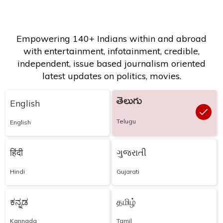
Empowering 140+ Indians within and abroad
with entertainment, infotainment, credible,
independent, issue based journalism oriented
latest updates on politics, movies.
తెలుగు
English
Telugu
English
हिंदी
ગુજરાતી
Hindi
Gujarati
ಕನ್ನಡ
தமிழ்
Kannada
Tamil