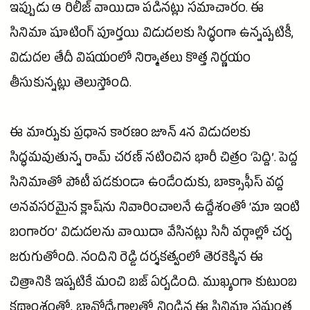
ఇప్పుడు ఆ రిలీజ్ వాయిదా పడినట్లు సమాచారం. ఈ
సినిమా
షూటింగ్ పూర్తయి విడుదలకు సిద్ధంగా ఉన్నప్పటికీ,
విడుదల తేదీ విషయంలో నిర్మాతలు కొత్త నిర్ణయం
తీసుకున్నట్లు తెలుస్తోంది.
ఈ మార్పుకు ప్రధాన కారణం
జూన్
4న విడుదలకు
సిద్ధమవుతున్న
రామ్ చరణ్
నటించిన భారీ చిత్రం ‘పెద్ది’. పెద్ద
సినిమాతో పోటీ పడకుండా ఉండేందుకు, బాక్సాఫీస్ వద్ద
అనవసరమైన క్లాష్‌ను నివారించాలనే ఉద్దేశంతో ‘మా ఇంటి
బంగారం’ విడుదలను వాయిదా వేసినట్లు సినీ వర్గాల్లో చర్చ
జరుగుతోంది.
నందిని రెడ్డి
దర్శకత్వంలో తెరకెక్కిన ఈ
చిత్రానికి ఇప్పటికే మంచి బజ్ ఏర్పడింది. ముఖ్యంగా కుటుంబ
కథాంశంతో, భావోద్వేగాలతో నిండిన ఈ
సినిమా
సమంత