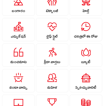
బంగారం
టెక్నాలజీ
హెల్త్
ఎడ్యుకేషన్
లైఫ్ స్టైల్
చరిత్రలో ఈ రోజు
మంచిమాట
క్రీడా వార్తలు
బ్యూటీ
వంటా వార్పు
మహిళ
స్పిరిచ్యువాలిటీ