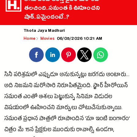
తాను ఒకటి తలిస్తే దైవం మరొకటి
తలచింది..సమంత కి ఊహించని
షాక్..ఏమైందంటే..?
Thota Jaya Madhuri
06/05/2026 10:21 AM
Home
Movies
సినీ పరిశ్రమలో ఎప్పుడూ అనుకున్నట్లు జరగదు అంటారు…
అది నిజమని మరోసారి నిరూపితమైంది. స్టార్
హీరోయిన్
సమంత
ఎంతో ఆశలు పెట్టుకున్న
సినిమా
విడుదల
విషయంలో ఊహించని మార్పులు చోటుచేసుకున్నాయి.
సమంత
ప్రధాన పాత్రలో రూపొందిన ‘మా ఇంటి బంగారం’
చిత్రం మే 15న ప్రేక్షకుల ముందుకు రావాల్సి ఉండగా,