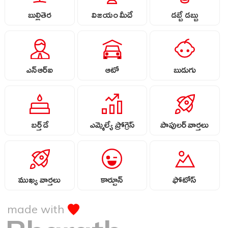
బుల్లితెర
విజయం మీదే
డబ్బే డబ్బు
ఎన్ఆర్ఐ
ఆటో
బుడుగు
బర్త్ డే
ఎమ్మెల్యే ప్రోగ్రెస్
పాపులర్ వార్తలు
ముఖ్య వార్తలు
కార్టూన్
ఫోటోస్
made with