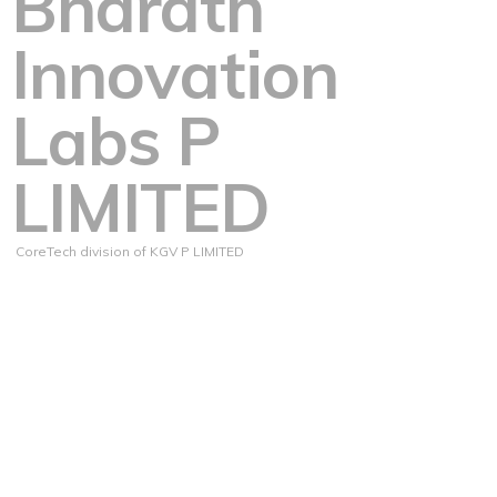
Bharath
Innovation
Labs P
LIMITED
CoreTech division of KGV P LIMITED