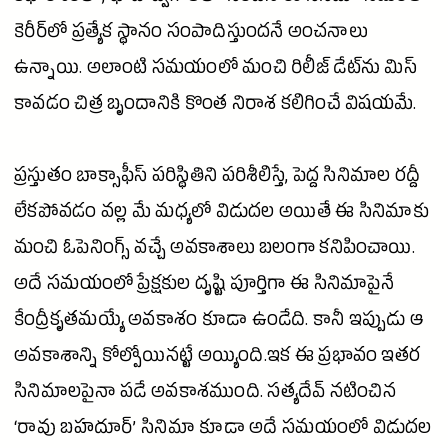
కెరీర్‌లో ప్రత్యేక స్థానం సంపాదిస్తుందనే అంచనాలు
ఉన్నాయి. అలాంటి సమయంలో మంచి రిలీజ్ డేట్‌ను మిస్
కావడం చిత్ర బృందానికి కొంత నిరాశ కలిగించే విషయమే.
ప్రస్తుతం బాక్సాఫీస్ పరిస్థితిని పరిశీలిస్తే, పెద్ద సినిమాల రద్దీ
లేకపోవడం వల్ల మే మధ్యలో విడుదల అయితే ఈ సినిమాకు
మంచి ఓపెనింగ్స్ వచ్చే అవకాశాలు బలంగా కనిపించాయి.
అదే సమయంలో ప్రేక్షకుల దృష్టి పూర్తిగా ఈ సినిమాపైనే
కేంద్రీకృతమయ్యే అవకాశం కూడా ఉండేది. కానీ ఇప్పుడు ఆ
అవకాశాన్ని కోల్పోయినట్టే అయ్యింది.ఇక ఈ ప్రభావం ఇతర
సినిమాలపైనా పడే అవకాశముంది. సత్యదేవ్ నటించిన
‘రావు బహదూర్’
సినిమా
కూడా అదే సమయంలో విడుదల