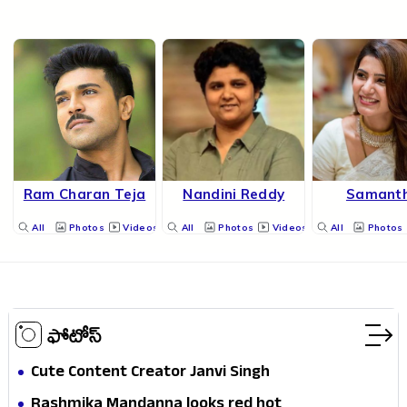
Ram Charan Teja
Nandini Reddy
Samant
All
Photos
Videos
All
Photos
Videos
All
Photos
ఫోటోస్
Cute Content Creator Janvi Singh
Rashmika Mandanna looks red hot