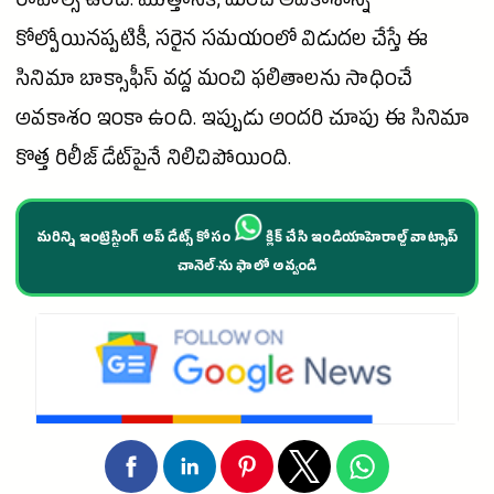
రావాల్సి ఉంది. మొత్తానికి, మంచి అవకాశాన్ని
కోల్పోయినప్పటికీ, సరైన సమయంలో విడుదల చేస్తే ఈ
సినిమా
బాక్సాఫీస్ వద్ద మంచి ఫలితాలను సాధించే
అవకాశం ఇంకా ఉంది. ఇప్పుడు అందరి చూపు ఈ
సినిమా
కొత్త రిలీజ్ డేట్‌పైనే నిలిచిపోయింది.
మరిన్ని ఇంట్రెస్టింగ్ అప్ డేట్స్ కోసం
క్లిక్ చేసి ఇండియాహెరాల్డ్ వాట్సాప్
చానెల్·ను ఫాలో అవ్వండి