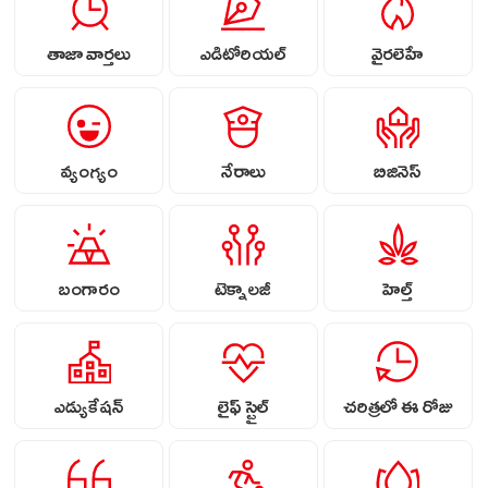
తాజా వార్తలు
ఎడిటోరియల్
వైరలెహే
వ్యంగ్యం
నేరాలు
బిజినెస్
బంగారం
టెక్నాలజీ
హెల్త్
ఎడ్యుకేషన్
లైఫ్ స్టైల్
చరిత్రలో ఈ రోజు