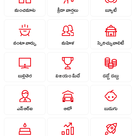
మంచిమాట
క్రీడా వార్తలు
బ్యూటీ
వంటా వార్పు
మహిళ
స్పిరిచ్యువాలిటీ
బుల్లితెర
విజయం మీదే
డబ్బే డబ్బు
ఎన్ఆర్ఐ
ఆటో
బుడుగు