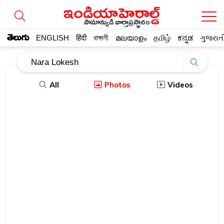
సామాన్యుడి వార్తాప్రస్థానం
తెలుగు
ENGLISH
हिंदी
বাঙ্গালী
മലയാളം
தமிழ்
ಕನ್ನಡ
ગુજરાત
All
Photos
Videos