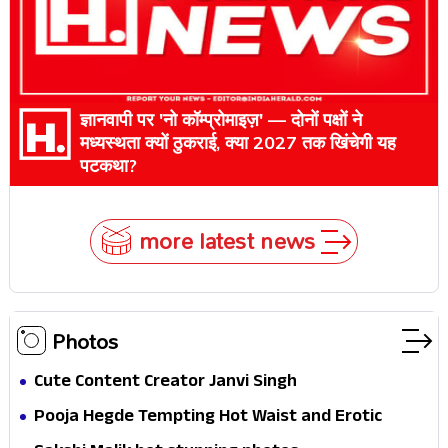
ज्ञानवापी पर 'नो कॉम्प्रोमाइज़' — दोनों पक्षों ने
मध्यस्थता क्यों ठुकराई, क्या 2027 तक खिंचेगी यह
पटकथा?
more latest news
Photos
Cute Content Creator Janvi Singh
Pooja Hegde Tempting Hot Waist and Erotic
Expression in Black Saree