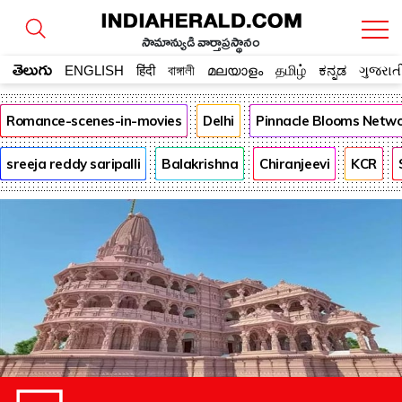
సామాన్యుడి వార్తాప్రస్థానం
తెలుగు
ENGLISH
हिंदी
বাঙ্গালী
മലയാളം
தமிழ்
ಕನ್ನಡ
ગુજરાત
Romance-scenes-in-movies
Delhi
Pinnacle Blooms Netw
sreeja reddy saripalli
Balakrishna
Chiranjeevi
KCR