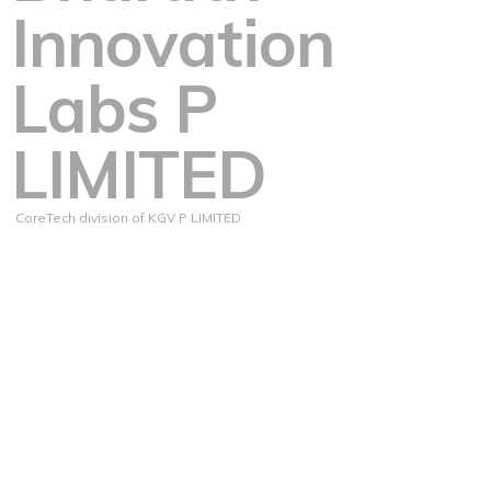
Innovation
Labs P
LIMITED
CoreTech division of KGV P LIMITED