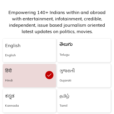
Empowering 140+ Indians within and abroad
with entertainment, infotainment, credible,
independent, issue based journalism oriented
latest updates on politics, movies.
తెలుగు
English
Telugu
English
हिंदी
ગુજરાતી
Hindi
Gujarati
ಕನ್ನಡ
தமிழ்
Kannada
Tamil