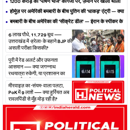
₹1200 करोड़ का 'पोषण भोज' कागजों पर, ज़मीन पर खाली थाली
— MP के बच्चों का निवाला कौन निगल रहा है?
होर्मुज़ पर अमेरिकी बमबारी के बीच पुतिन की 'धाकड़' एंट्री — क्या
ट्रंप-ईरान की जंग अब महायुद्ध बनेगी?
बमबारी के बीच अमेरिका की 'सीक्रेट डील' — ईरान के स्पीकर के
खुलासे ने असली खेल बेनक़ाब किया?
6 लाख पौधे, 11,729 बूथ —
उत्तराखंड में 'हरेला' के बहाने BJP की
असली परीक्षा किसकी?
पुरी में रेड अलर्ट और उफनता
आसमान — क्या जगन्नाथ
रथयात्रा रुकेगी, या प्रशासन का
'प्लान बी' चलेगा?
मीरवाइज़ का 'संयम' वाला पलटा,
PoK में 9 लाशें — क्या हुर्रियत अब
रावलपिंडी से मुँह मोड़ रही है?