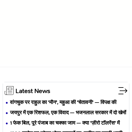
Latest News
वांगचुक पर राहुल का 'मौन', महुआ की 'चेतावनी' — विपक्ष की
एकता BJP का नैरेटिव बदलने से पहले बिखर रही है?
जयपुर में एक रिशफल, एक विवाद — भजनलाल सरकार में दो खेमों
की जंग अब छुपेगी कैसे?
1 फेक बिल, पूरे पंजाब का चक्का जाम — क्या 'ज़ीरो टॉलरेंस' में
अपनी ही यूनियनों से घिर गए भगवंत मान?