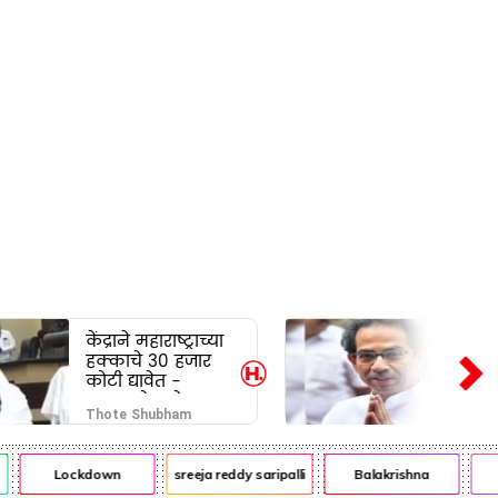
केंद्राने महाराष्ट्राच्या
हक्काचे 30 हजार
कोटी द्यावेत -
बाळासाहेब थोरात
Thote Shubham
Lockdown
sreeja reddy saripalli
Balakrishna
C