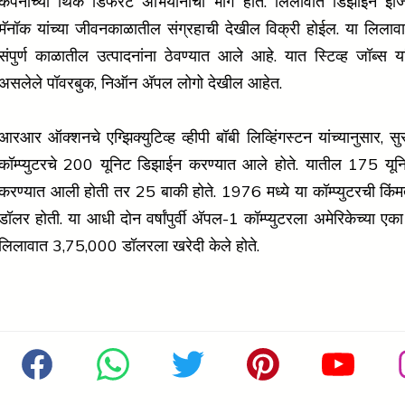
कंपनीच्या थिंक डिफरेंट अभियानाचा भाग होते. लिलावात डिझाइन इंज
मॅनॉक यांच्या जीवनकाळातील संग्रहाची देखील विक्री होईल. या लिलावा
संपुर्ण काळातील उत्पादनांना ठेवण्यात आले आहे. यात स्टिव्ह जॉब्स यांच
असलेले पॉवरबुक, निऑन अ‍ॅपल लोगो देखील आहेत.
आरआर ऑक्शनचे एग्झिक्युटिव्ह व्हीपी बॉबी लिव्हिंगस्टन यांच्यानुसार, स
कॉम्प्युटरचे 200 यूनिट डिझाईन करण्यात आले होते. यातील 175 यूनि
करण्यात आली होती तर 25 बाकी होते. 1976 मध्ये या कॉम्प्युटरची क
डॉलर होती. या आधी दोन वर्षांपुर्वी अ‍ॅपल-1 कॉम्प्युटरला अमेरिकेच्या एका
लिलावात 3,75,000 डॉलरला खरेदी केले होते.