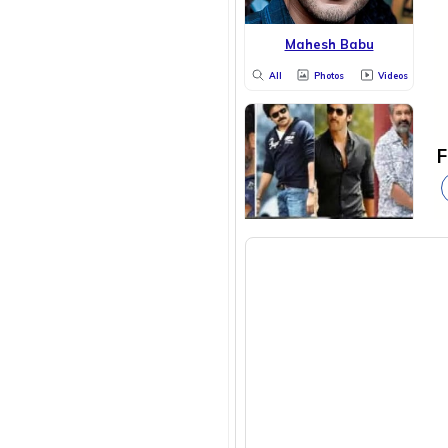
Mahesh Babu
All
Photos
Videos
F
Tollywood
All
Photos
Videos