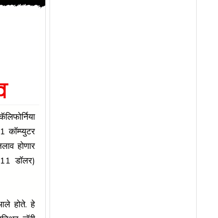
व
कॅलिफोर्निया
 कॉम्प्युटर
लिलाव होणार
711 डॉलर)
ले होते. हे