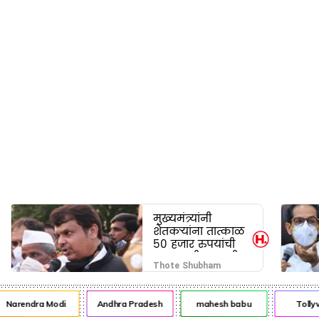
मुख्यमंत्र्यांनी
शेतकऱ्यांना तात्काळ
50 हजार रुपयांची
मदत जाहीर करावी -
Thote Shubham
देवेंद्र फडणवीस
arendra Modi
Andhra Pradesh
mahesh babu
Tollywo