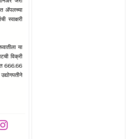
िनिअर जॅरी
त अ‍ॅपलच्या
ी स्वाक्षरी
ुरूवातीला या
टची विक्री
िंमत 666.66
 उद्योगपतीने