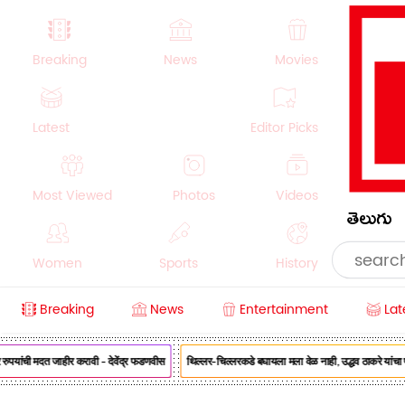
Breaking
News
Movies
Latest
Editor Picks
Most Viewed
Photos
Videos
తెలుగు
Women
Sports
History
Breaking
News
Entertainment
Lat
Money
NRI
Crime
Beauty
रुपयांची मदत जाहीर करावी - देवेंद्र फडणवीस
थिल्लर-चिल्लरकडे बघायला मला वेळ नाही, उद्धव ठाकरे यांचा फड