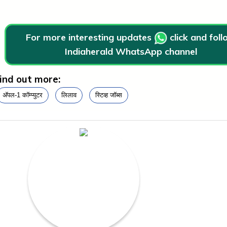
For more interesting updates
click and fol
Indiaherald WhatsApp channel
ind out more:
अ‍ॅपल-1 कॉम्प्युटर
लिलाव
स्टिव्ह जॉब्स