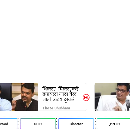
थिल्लर-चिल्लरकडे
बघायला मला वेळ
नाही, उद्धव ठाकरे
यांचा फडणवीस यांना
Thote Shubham
टोला
od
NTR
Director
Jr NTR