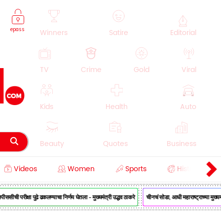
epass
Winners
Satire
Editorial
TV
Crime
Gold
Viral
Kids
Health
Auto
Beauty
Quotes
Business
Videos
Women
Sports
History
Cooking
Education
Lifestyle
सीची परीक्षा पुढे ढकलण्याचा निर्णय घेतला - मुख्यमंत्री उद्धव ठाकरे
चीनचं सोडा, आधी महाराष्ट्राच्या मुख्यमंत्र