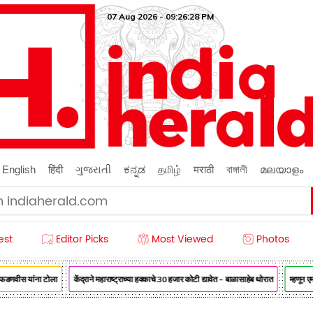
07 Aug 2026 - 09:26:29 PM
English
हिंदी
ગુજરાતી
ಕನ್ನಡ
தமிழ்
मराठी
বাঙ্গালী
മലയാളം
est
Editor Picks
Most Viewed
Photos
णवीस यांना टोला
केंद्राने महाराष्ट्राच्या हक्काचे 30 हजार कोटी द्यावेत - बाळासाहेब थोरात
म्हणून एमपीस