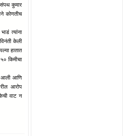
 संपथ कुमार
याने कोणतीच
ाडं त्यांना
 विनंती केली
पल्या हातात
ी ५० किमीचा
या आली आणि
यावरील आरोप
केची वाट न