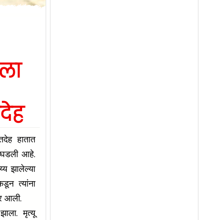
ाला
देह
ृतदेह हातात
 घडली आहे.
्य झालेल्या
डून त्यांना
ावर आली.
ाला. मृत्यू