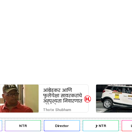
आंबेडकर आणि
फुलेंपेक्षा सावरकरांचे
अस्पृश्यता निवारणात
मोठे योगदान - शरद
Thote Shubham
पोंक्षे
NTR
Director
Jr NTR
Lo