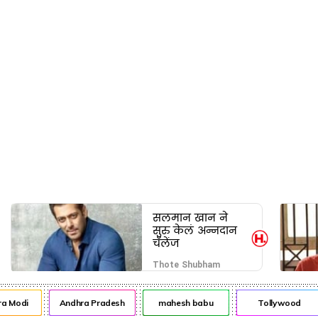
सलमान खान ने
सुरु केलं अन्नदान
चॅलेंज
Thote Shubham
Modi
Andhra Pradesh
mahesh babu
Tollywood