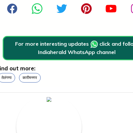
For more interesting updates
click and fol
Indiaherald WhatsApp channel
ind out more:
तेलंगणा
कारीमनगर