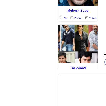
Mahesh Babu
All
Photos
Videos
F
Tollywood
All
Photos
Videos