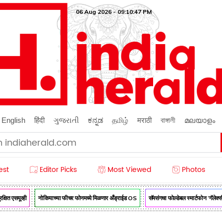
06 Aug 2026 - 09:10:48 PM
English
हिंदी
ગુજરાતી
ಕನ್ನಡ
தமிழ்
मराठी
বাঙ্গালী
മലയാളം
est
Editor Picks
Most Viewed
Photos
 एसयूव्ही
नोकियाच्या फीचर फोनमध्ये मिळणार अँड्राईड OS
सॅमसंगचा फोल्डेबल स्मार्टफोन ‘गॅलेक्सी 