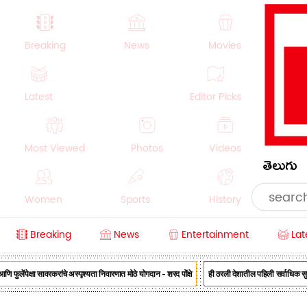
Breaking
News
Movies
Latest
Editor Picks
Most Viewed
Photos
Videos
తెలుగు
Women
Sports
History
Breaking
News
Entertainment
Lat
Money
NRI
Crime
Beauty
लेंपेक्षा सावरकरांचे अस्पृश्यता निवारणात मोठे योगदान - शरद पोंक्षे
ही ठरली देशातील पहिली सर्वाधिक सुरक्षित