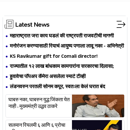
Latest News
महाराष्ट्रात जरा काय घडलं की राष्ट्रपती राजवटीची मागणी
करणारे कुठे आहेत, अमोल कोल्हेंचा सवाल
मनोरंजन करण्यासाठी रियाचं आयुष्य पणाला लावू नका - अभिनेत्री
ट्विंकल खन्ना
KS Ravikumar gift for Comali director!
राज्यातील १२ लाख बांधकाम कामगारांना सरकारचा दिलासा;
प्रत्येकी २ हजार रुपयांची मदत
हुवावेचा पॉपअप कॅमेरा असलेला स्मार्ट टीव्ही
लंडनवरुन परतली सोनम कपूर, स्वतःला केलं घरात बंद
घाबरु नका, घाबरुन युद्ध जिंकता येत
नाही - मुख्यमंत्री उद्धव ठाकरे
सलमान रियलमी ६ आणि ६ प्रोचा