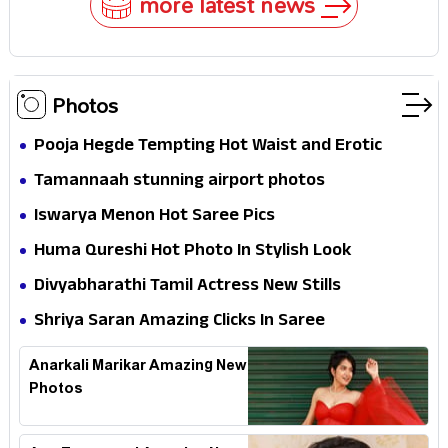
more latest news
Photos
Pooja Hegde Tempting Hot Waist and Erotic
Expression in Black Saree
Tamannaah stunning airport photos
Iswarya Menon Hot Saree Pics
Huma Qureshi Hot Photo In Stylish Look
Divyabharathi Tamil Actress New Stills
Shriya Saran Amazing Clicks In Saree
Anarkali Marikar Amazing New
Photos