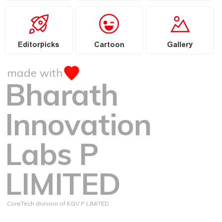
Editorpicks
Cartoon
Gallery
made with
Bharath
Innovation
Labs P
LIMITED
CoreTech division of KGV P LIMITED