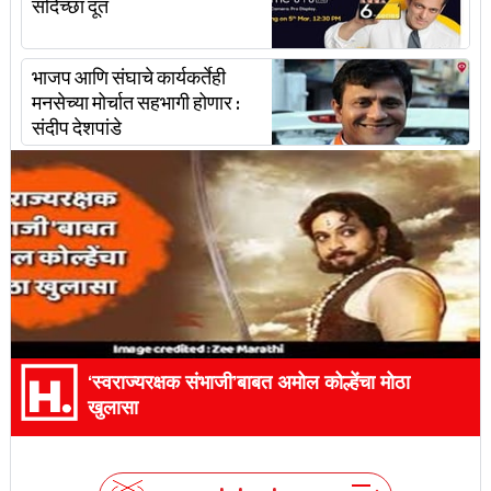
सदिच्छा दूत
भाजप आणि संघाचे कार्यकर्तेही
मनसेच्या मोर्चात सहभागी होणार :
संदीप देशपांडे
‘स्वराज्यरक्षक संभाजी’बाबत अमोल कोल्हेंचा मोठा
खुलासा