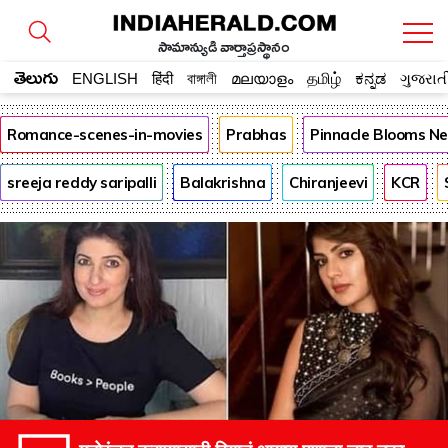
సామాన్యుడి వార్తాప్రస్థానం
తెలుగు
ENGLISH
हिंदी
বাঙ্গালী
മലയാളം
தமிழ்
ಕನ್ನಡ
ગુજરાત
Romance-scenes-in-movies
Prabhas
Pinnacle Blooms N
sreeja reddy saripalli
Balakrishna
Chiranjeevi
KCR