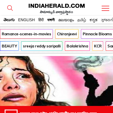
సామాన్యుడి వార్తాప్రస్థానం
తెలుగు
ENGLISH
हिंदी
বাঙ্গালী
മലയാളം
தமிழ்
ಕನ್ನಡ
ગુજરાત
Romance-scenes-in-movies
Chiranjeevi
Pinnacle Blooms
BEAUTY
sreeja reddy saripalli
Balakrishna
KCR
Sa