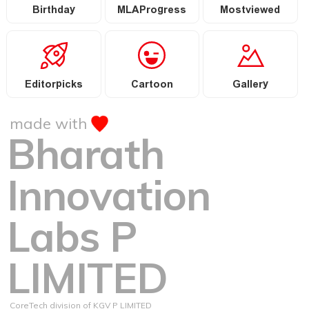
Birthday
MLAProgress
Mostviewed
Editorpicks
Cartoon
Gallery
made with
Bharath
Innovation
Labs P
LIMITED
CoreTech division of KGV P LIMITED