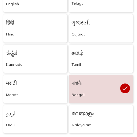
Telugu
English
हिंदी
ગુજરાતી
Hindi
Gujarati
ಕನ್ನಡ
தமிழ்
Kannada
Tamil
मराठी
বাঙ্গালী
Marathi
Bengali
اردو
മലയാളം
Urdu
Malayalam