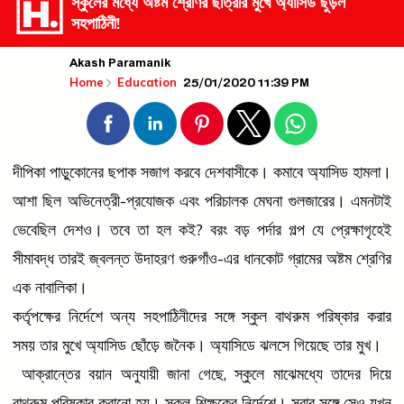
স্কুলের মধ্যে অষ্টম শ্রেণির ছাত্রীর মুখে অ্যাসিড ছুড়ল
সহপাঠিনী!
Akash Paramanik
25/01/2020 11:39 PM
Home
Education
দীপিকা পাড়ুকোনের ছপাক সজাগ করবে দেশবাসীকে। কমাবে অ্যাসিড হামলা।
আশা ছিল অভিনেত্রী-প্রযোজক এবং পরিচালক মেঘনা গুলজারের। এমনটাই
ভেবেছিল দেশও। তবে তা হল কই? বরং বড় পর্দার গল্প যে প্রেক্ষাগৃহেই
সীমাবদ্ধ তারই জ্বলন্ত উদাহরণ গুরুগাঁও-এর ধানকোট গ্রামের অষ্টম শ্রেণির
এক নাবালিকা।
কর্তৃপক্ষের নির্দেশে অন্য সহপাঠিনীদের সঙ্গে স্কুল বাথরুম পরিষ্কার করার
সময় তার মুখে অ্যাসিড ছোঁড়ে জনৈক। অ্যাসিডে ঝলসে গিয়েছে তার মুখ।
আক্রান্তের বয়ান অনুযায়ী জানা গেছে, স্কুলে মাঝেমধ্যে তাদের দিয়ে
বাথরুম পরিষ্কার করানো হয়। স্কুল শিক্ষকের নির্দেশে। সবার সঙ্গে সেও যখন