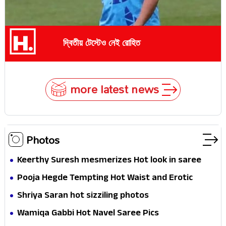
দ্বিতীয় টেস্টেও নেই রোহিত
more latest news
Photos
Keerthy Suresh mesmerizes Hot look in saree
Pooja Hegde Tempting Hot Waist and Erotic
Expression in Black Saree
Shriya Saran hot sizziling photos
Wamiqa Gabbi Hot Navel Saree Pics