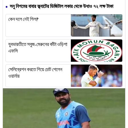
সনু নিগমের বাবার ফ্ল্যাটের ডিজিটাল লকার থেকে উধাও ৭২ লক্ষ টাকা
কেন দলে নেই গিল?
যুবভারতীতে সবুজ-মেরুনের কাঁটা ওড়িশা
এফসি
সেলিব্রেশন করতে গিয়ে চোট পেলেন
ওয়ার্নার