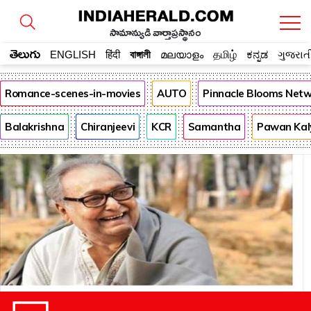
సామాన్యుడి వార్తాప్రస్థానం
తెలుగు
ENGLISH
हिंदी
বাঙ্গালী
മലയാളം
தமிழ்
ಕನ್ನಡ
ગુજરાત
Romance-scenes-in-movies
AUTO
Pinnacle Blooms Net
Balakrishna
Chiranjeevi
KCR
Samantha
Pawan Kal