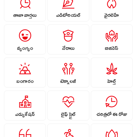
తాజా వార్తలు
ఎడిటోరియల్
వైరలెహే
వ్యంగ్యం
నేరాలు
బిజినెస్
బంగారం
టెక్నాలజీ
హెల్త్
ఎడ్యుకేషన్
లైఫ్ స్టైల్
చరిత్రలో ఈ రోజు