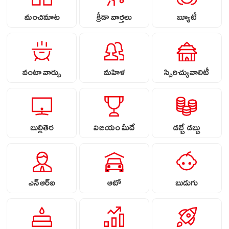
మంచిమాట
క్రీడా వార్తలు
బ్యూటీ
వంటా వార్పు
మహిళ
స్పిరిచ్యువాలిటీ
బుల్లితెర
విజయం మీదే
డబ్బే డబ్బు
ఎన్ఆర్ఐ
ఆటో
బుడుగు