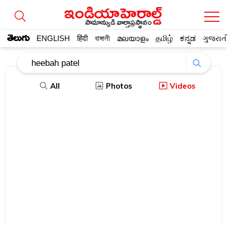
సామాన్యుడి వార్తాప్రస్థానం
తెలుగు
ENGLISH
हिंदी
বাঙ্গালী
മലയാളം
தமிழ்
ಕನ್ನಡ
ગુજરાત
All
Photos
Videos