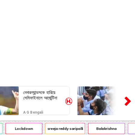
নেদারল্যান্ডসকে হারিয়ে
সেমিফাইনালে আর্জেন্টিনা
A G Bengali
Lockdown
sreeja reddy saripalli
Balakrishna
C