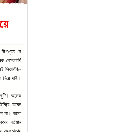
য়ে
ন দীপঙ্কর দে
এক বেসরকারি
রেই সিওপিডি-
ে নিয়ে যাই।
ই জুটি। অনেক
িস্ট্রি করেন
ান না। বরকে
করের বর্তমান
 অসুস্থতায়