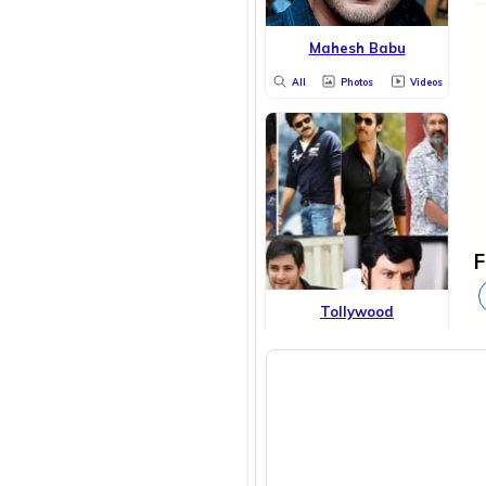
Mahesh Babu
All
Photos
Videos
F
Tollywood
All
Photos
Videos