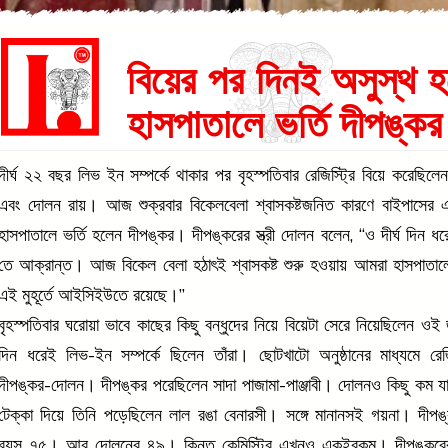
বিয়ের পর দিনই অসুস্থ হ
হাসপাতালে ভর্তি দীপঙ্কর
দীর্ঘ ২২ বছর লিভ ইন সম্পর্কে থাকার পর বৃহস্পতিবার রেজিস্ট্রি বিয়ে করেছিলে
এবং দোলন রায়। আজ শুক্রবার বিকেলবেলা শ্বাসকষ্টজনিত কারণে বাইপাসের 
হাসপাতালে ভর্তি হলেন দীপঙ্কর। দীপঙ্করের স্ত্রী দোলন বলেন, “ও দীর্ঘ দিন ধ
তে আক্রান্ত। আজ বিকেল বেলা হঠাৎই শ্বাসকষ্ট শুরু হওয়ায় আমরা হাসপাতাল
এই মুহূর্তে আইসিইউতে রয়েছে।”
বৃহস্পতিবার ঘরোয়া ভাবে কাছের কিছু বন্ধুদের নিয়ে বিয়েটা সেরে নিয়েছিলেন ও
দিন ধরেই লিভ-ইন সম্পর্কে ছিলেন তাঁরা। ছোটখাটো অনুষ্ঠানের মাধ্যমে রেজ
দীপঙ্কর-দোলন। দীপঙ্কর পরেছিলেন সাদা পাজামা-পাঞ্জাবী। দোলনও কিছু কম য
টেক্কা দিয়ে তিনি পড়েছিলেন লাল রঙা বেনারসী। সঙ্গে মানানসই গয়না। দীপঙ্
বয়স ৭৫। আর দোলনের ৪৯। কিন্তু কেমিস্ট্রি এখনও একইরকম। দীপঙ্করের