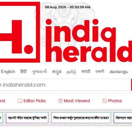
08 Aug 2026 - 05:30:39 AM
English
हिंदी
ગુજરાતી
ಕನ್ನಡ
தமிழ்
मराठी
বাঙ্গালী
മലയാളം
est
Editor Picks
Most Viewed
Photos
ক্রমেই শক্তি বাড়াচ্ছে ঘূর্ণিঝড় অশনি
শিখর ধাওয়ান অর্জুন পুরস্কারের জন্য মনোনীত হয়েছেন
নিরাপত্তা বাড়ানো 