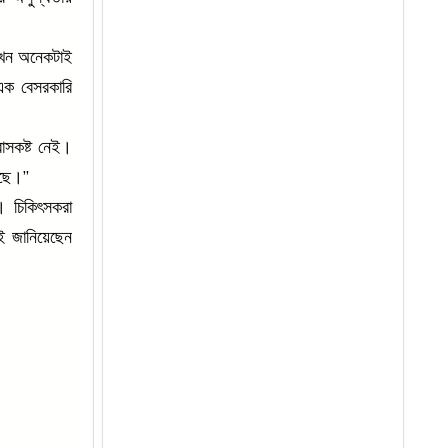
এখন অনেকটাই
 এক বেসরকারি
াসকষ্ট নেই।
েছে।”
। চিকিৎসকরা
াই জানিয়েছেন