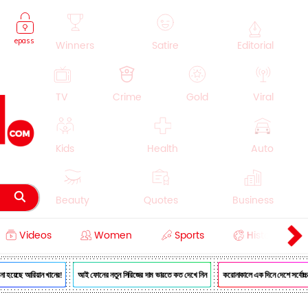
epass
Winners
Satire
Editorial
TV
Crime
Gold
Viral
Kids
Health
Auto
Beauty
Quotes
Business
Videos
Women
Sports
History
Cooking
Education
Lifestyle
হয়েছে আরিয়ান খানের!
আই ফোনের নতুন সিরিজের দাম ভারতে কত দেখে নিন
করোনাকালে এক দিনে দেশে সর্বোচ্চ মৃত্য