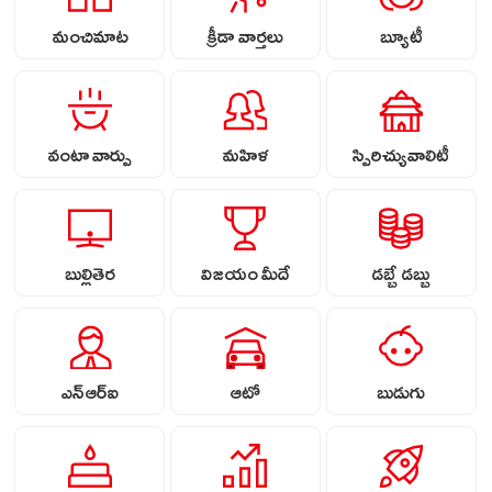
మంచిమాట
క్రీడా వార్తలు
బ్యూటీ
వంటా వార్పు
మహిళ
స్పిరిచ్యువాలిటీ
బుల్లితెర
విజయం మీదే
డబ్బే డబ్బు
ఎన్ఆర్ఐ
ఆటో
బుడుగు