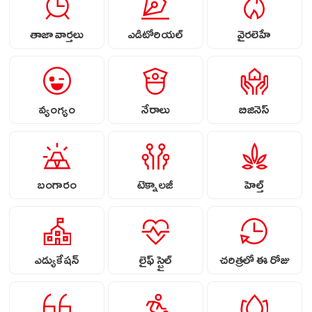
తాజా వార్తలు
ఎడిటోరియల్
వైరలెహే
వ్యంగ్యం
నేరాలు
బిజినెస్
బంగారం
టెక్నాలజీ
హెల్త్
ఎడ్యుకేషన్
లైఫ్ స్టైల్
చరిత్రలో ఈ రోజు