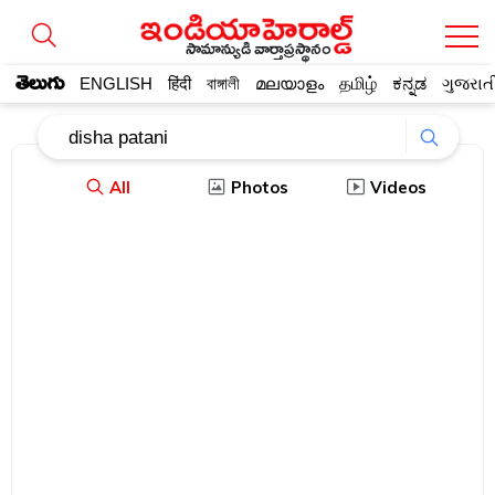
సామాన్యుడి వార్తాప్రస్థానం
తెలుగు
ENGLISH
हिंदी
বাঙ্গালী
മലയാളം
தமிழ்
ಕನ್ನಡ
ગુજરાત
All
Photos
Videos