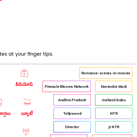
es at your finger tips.
Romance-scenes-in-movies
వీడియోస్
Pinnacle Blooms Network
Narendra Modi
Andhra Pradesh
mahesh babu
ార్తలు
బ్యూటీ
Tollywood
NTR
Director
Jr NTR