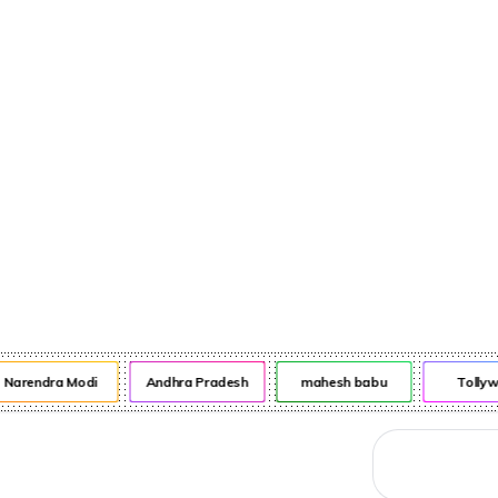
నేరాలు
ఆటో
వంటా వార్పు
Narendra Modi
Andhra Pradesh
mahesh babu
Tollyw