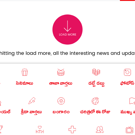
LOAD MORE
itting the load more, all the interesting news and updat
ు
సినిమాలు
తాజా వార్తలు
డబ్బే డబ్బు
ఫోటోస్
రియల్
క్రీడా వార్తలు
బంగారం
చరిత్రలో ఈ రోజు
ముఖ్య వ