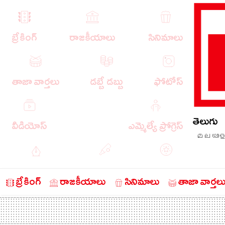
బ్రేకింగ్
రాజకీయాలు
సినిమాలు
తాజా వార్తలు
డబ్బే డబ్బు
ఫోటోస్
తెలుగు
వీడియోస్
ఎమ్మెల్యే ప్రోగ్రెస్
മലയാള
ఎడిటోరియల్
క్రీడా వార్తలు
బంగారం
బ్రేకింగ్
రాజకీయాలు
సినిమాలు
తాజా వార్తల
చరిత్రలో ఈ రోజు
నేరాలు
ఆటో