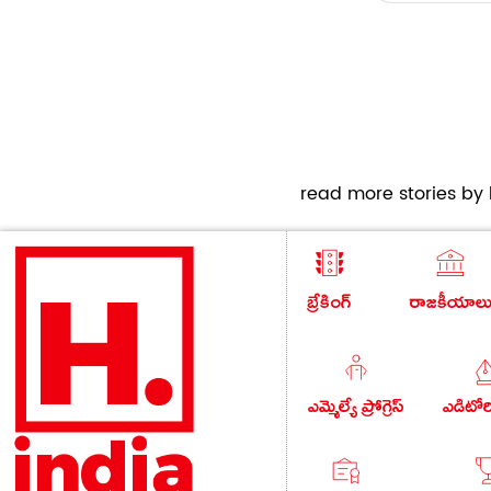
read more stories by h
బ్రేకింగ్
రాజకీయాల
ఎమ్మెల్యే ప్రోగ్రెస్
ఎడిటో