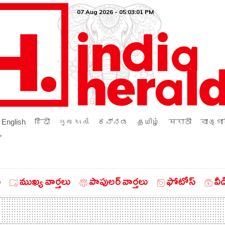
07 Aug 2026 - 05:03:01 PM
English
हिंदी
ગુજરાતી
ಕನ್ನಡ
தமிழ்
मराठी
বাঙ্গা
ം
ు
ముఖ్య వార్తలు
పాపులర్ వార్తలు
ఫోటోస్
వీ