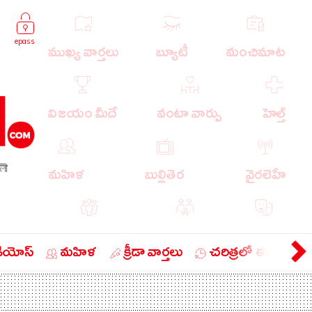
epass
ముఖ్య వార్తలు
బ్యూటీ
మంచిమాట
విజయం మీదే
వంటా వార్పు
హెల్త్
লী
మహిళ
బుల్లితెర
వైరలెహే
పాపులర్ వార్తలు
బుడుగు
వ్యంగ్యం
డియోస్
మహిళ
క్రీడా వార్తలు
చరిత్రలో ఈ రోజు
బిజినెస్
ఎడ్యుకేషన్
లైఫ్ స్టైల్