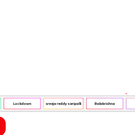
ఎన్ఆర్ఐ
ఎడ్యుకేషన్
Lockdown
sreeja reddy saripalli
Balakrishna