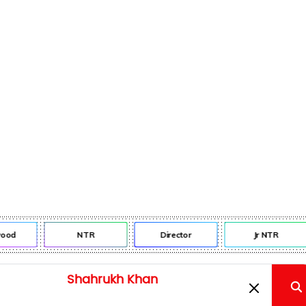
ood
NTR
Director
Jr NTR