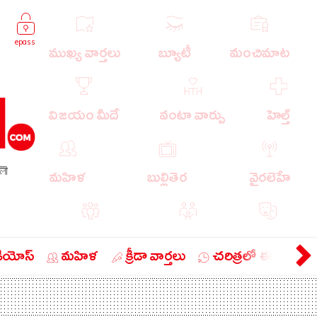
epass
ముఖ్య వార్తలు
బ్యూటీ
మంచిమాట
విజయం మీదే
వంటా వార్పు
హెల్త్
লী
మహిళ
బుల్లితెర
వైరలెహే
పాపులర్ వార్తలు
బుడుగు
వ్యంగ్యం
డియోస్
మహిళ
క్రీడా వార్తలు
చరిత్రలో ఈ రోజు
బిజినెస్
ఎడ్యుకేషన్
లైఫ్ స్టైల్