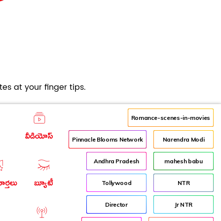
es at your finger tips.
Romance-scenes-in-movies
వీడియోస్
Pinnacle Blooms Network
Narendra Modi
Andhra Pradesh
mahesh babu
ార్తలు
బ్యూటీ
Tollywood
NTR
Director
Jr NTR