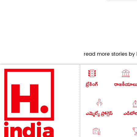
read more stories by h
బ్రేకింగ్
రాజకీయాల
ఎమ్మెల్యే ప్రోగ్రెస్
ఎడిటో