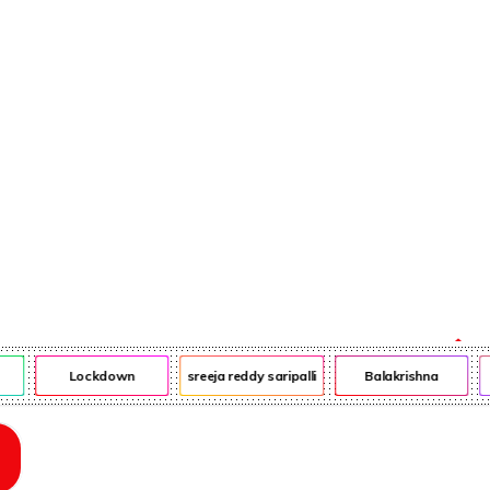
ఎన్ఆర్ఐ
ఎడ్యుకేషన్
Lockdown
sreeja reddy saripalli
Balakrishna