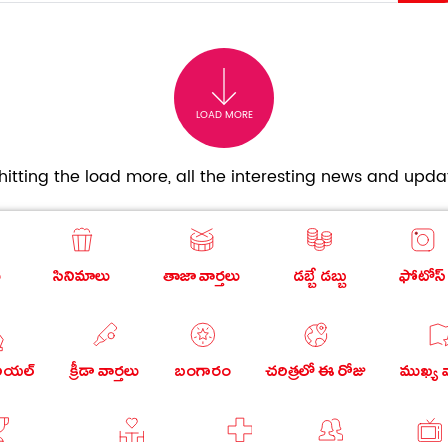
LOAD MORE
itting the load more, all the interesting news and updat
ు
సినిమాలు
తాజా వార్తలు
డబ్బే డబ్బు
ఫోటోస్
రియల్
క్రీడా వార్తలు
బంగారం
చరిత్రలో ఈ రోజు
ముఖ్య వ