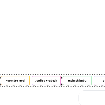
నేరాలు
ఆటో
వంటా వార్పు
Narendra Modi
Andhra Pradesh
mahesh babu
Tol