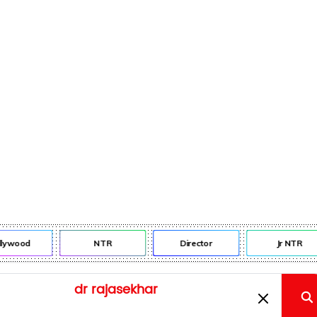
lywood
NTR
Director
Jr NTR