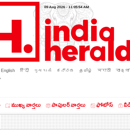
09 Aug 2026 - 11:05:54 AM
English
हिंदी
ગુજરાતી
ಕನ್ನಡ
தமிழ்
मराठी
বাঙ্গা
ം
ు
ముఖ్య వార్తలు
పాపులర్ వార్తలు
ఫోటోస్
వీ