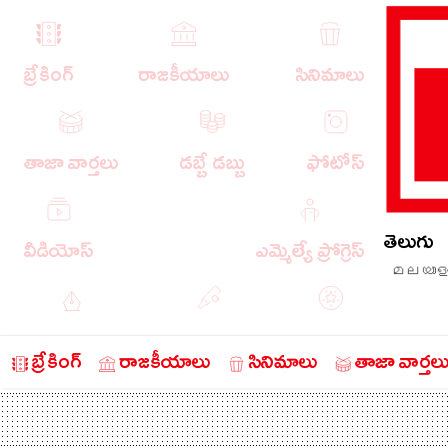
బ్రేకింగ్
రాజకీయాలు
సినిమాలు
తాజా వార్తలు
డబ్బే డబ్బు
ఫోటోస్
తెలుగు
వీడియోస్
ఎమ్మెల్యే ప్రోగ్రెస్
മലയാള
ఎడిటోరియల్
క్రీడా వార్తలు
బంగారం
బ్రేకింగ్
రాజకీయాలు
సినిమాలు
తాజా వార్తల
చరిత్రలో ఈ రోజు
నేరాలు
ఆటో