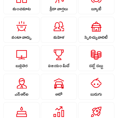
మంచిమాట
క్రీడా వార్తలు
బ్యూటీ
వంటా వార్పు
మహిళ
స్పిరిచ్యువాలిటీ
బుల్లితెర
విజయం మీదే
డబ్బే డబ్బు
ఎన్ఆర్ఐ
ఆటో
బుడుగు