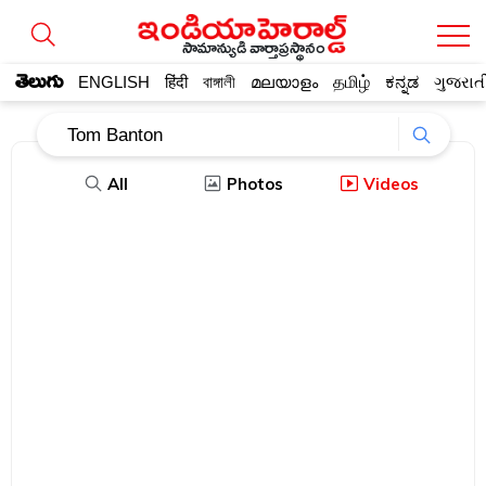
సామాన్యుడి వార్తాప్రస్థానం
తెలుగు
ENGLISH
हिंदी
বাঙ্গালী
മലയാളം
தமிழ்
ಕನ್ನಡ
ગુજરાત
All
Photos
Videos