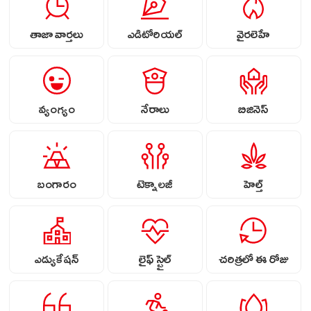
తాజా వార్తలు
ఎడిటోరియల్
వైరలెహే
వ్యంగ్యం
నేరాలు
బిజినెస్
బంగారం
టెక్నాలజీ
హెల్త్
ఎడ్యుకేషన్
లైఫ్ స్టైల్
చరిత్రలో ఈ రోజు