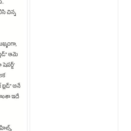
్..
సి చిన్న
ుఖ్యంగా,
 బ్లడ్" ఆమె
ెపర్డ్'
ీలక
బ్లడ్" అనే
బహుశా ఇదే
ిల్స్,