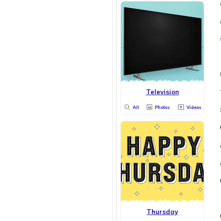
Television
All
Photos
Videos
Thursday