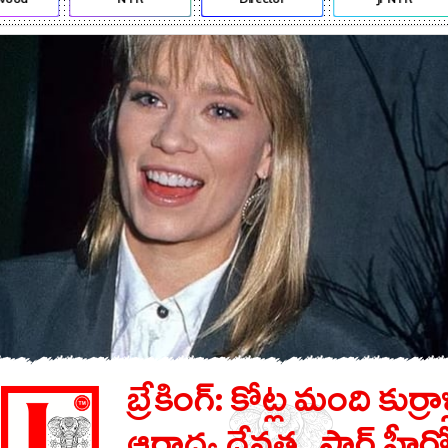
బ్రేకింగ్: కోట్ల మంది కుర్రాళ