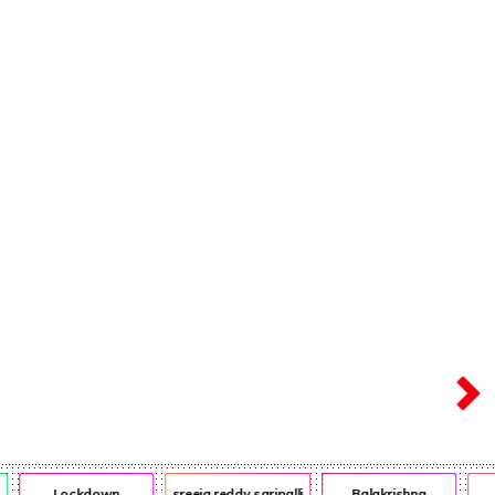
ఎన్ఆర్ఐ
ఎడ్యుకేషన్
Lockdown
sreeja reddy saripalli
Balakrishna
Ch