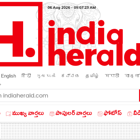
06 Aug 2026 - 09:07:25 AM
English
हिंदी
ગુજરાતી
ಕನ್ನಡ
தமிழ்
मराठी
বাঙ্গা
ം
ు
ముఖ్య వార్తలు
పాపులర్ వార్తలు
ఫోటోస్
వీ