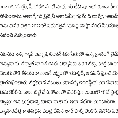
90210”, “మర్డర్, షీ రోట్” వంటి పాపులర్
టీవీ
షోలలో కూడా కీలక
పోషించారు. అలాగే, "ది ప్రిన్సెస్ అకాడమీ", "ఫ్రమ్ ది డార్క్", "ఆటమ
ఆమె చివరి చిత్రం 2022లో విడుదలైన "ఘోస్ట్ పార్టీ" వంటి సినిమా
నటించి మెప్పించారు.
నటనకు కాస్త గ్యాప్ ఇచ్చాక, లింకన్ తన పేరుతో ఉన్న క్లాతింగ్ లైన
అమ్మేవారు. తర్వాత సొంత ఊరు టెక్సాస్‌కు తిరిగి వచ్చి, కొత్త టాలె
వెలుగులోకి తీసుకురావాలనే లక్ష్యంతో 'యాక్టర్స్ ఆడిషన్ స్టూడియో
ప్రారంభించారు. వర్ధమాన నటులు, మోడల్స్ ఇండస్ట్రీలో మోసపోక
తమ కెరీర్‌ను ఎలా బిల్డ్ చేసుకోవాలో వివరిస్తూ 2008లో "గెట్ స్టార్ట
స్కామ్డ్" అనే పుస్తకాన్ని కూడా రాశారు. ఇలా నటిగా, మెంటార్‌గా,
వ్యాపారవేత్తగా తనదైన ముద్ర వేసిన లార్ పార్క్ లింకన్, వినోద పర