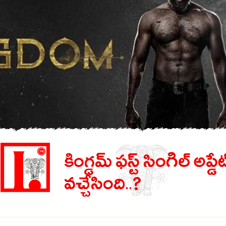
కింగ్డమ్ ఫస్ట్ సింగిల్ అప్డేట
వచ్చేసింది..?