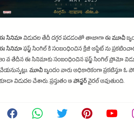
ఈ
సినిమా
విడుదల తేదీ దగ్గర పడడంతో తాజాగా ఈ
మూవీ
బృ
ఈ
సినిమా
ఫస్ట్ సింగిల్ కి సంబంధించిన క్రేజీ అప్డేట్ ను ప్రకటించారు
30 వ తేదీన ఈ సినిమాకు సంబంధించిన ఫస్ట్ సింగిల్ ప్రోమో వి
చేయనున్నట్లు.
మూవీ
బృందం వారు అధికారికంగా ప్రకటిస్తూ ఓ పోస్
కూడా విడుదల చేశారు. ప్రస్తుతం ఆ
పోస్టర్
వైరల్ అవుతుంది.