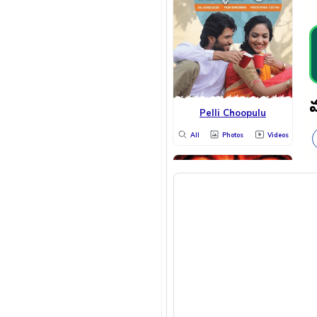
Pelli Choopulu
All
Photos
Videos
Posters
All
Photos
Videos