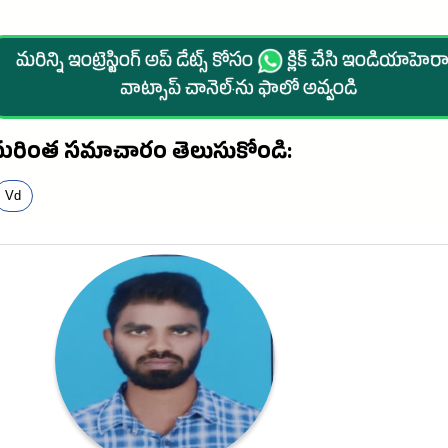
మరిన్ని ఇంట్రెస్టింగ్ అప్ డేట్స్ కోసం
క్లిక్ చేసి ఇండియాహెరాల
వాట్సాప్ చానెల్·ను ఫాలో అవ్వండి
మరింత సమాచారం తెలుసుకోండి:
Vd