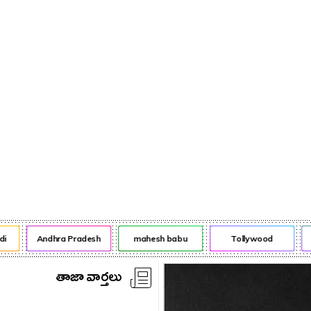
నేరాలు
ఆటో
వంటా వార్పు
Andhra Pradesh
mahesh babu
Tollywood
తాజా వార్తలు