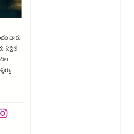
ందం వారు
. ఏప్రిల్
డుదల
టర్ను